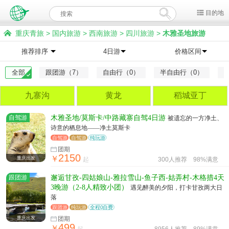
目的地
重庆青旅
>
国内旅游
>
西南旅游
>
四川旅游
>
木雅圣地旅游
推荐排序
4日游
价格区间
全部
跟团游（7）
自由行（0）
半自由行（0）
九寨沟
黄龙
稻城亚丁
自驾游
木雅圣地/莫斯卡/中路藏寨自驾4日游
被遗忘的一方净土、
诗意的栖息地——净土莫斯卡
自驾游
自驾游
纯玩游
团期
2150
￥
重庆出发
起
300人推荐
98%满意
跟团游
邂逅甘孜-四姑娘山-雅拉雪山-鱼子西-姑弄村-木格措4天
3晚游（2-8人精致小团）
遇见醉美的夕阳，打卡甘孜两大日
落
跟团游
纯玩游
全程0自费
重庆出发
团期
499
￥