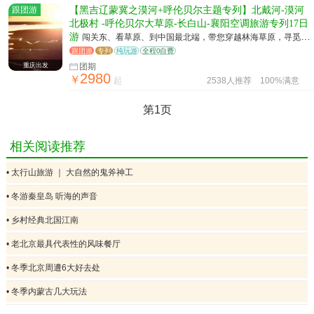
跟团游
【黑吉辽蒙冀之漠河+呼伦贝尔主题专列】北戴河-漠河
北极村 -呼伦贝尔大草原-长白山-襄阳空调旅游专列17日
游
闯关东、看草原、到中国最北端，带您穿越林海草原，寻觅大
海神山！！
跟团游
专列
纯玩游
全程0自费
重庆出发
团期
2980
￥
起
2538人推荐
100%满意
第1页
相关阅读推荐
• 太行山旅游 ｜ 大自然的鬼斧神工
• 冬游秦皇岛 听海的声音
• 乡村经典北国江南
• 老北京最具代表性的风味餐厅
• 冬季北京周遭6大好去处
• 冬季内蒙古几大玩法