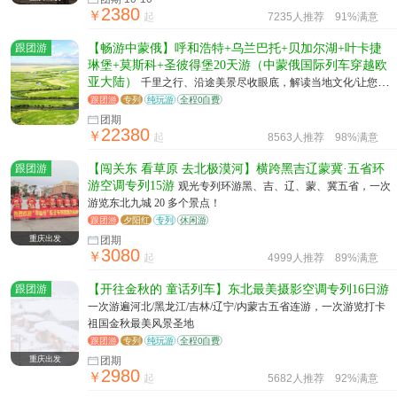
2380
￥
起
7235人推荐
91%满意
跟团游
【畅游中蒙俄】呼和浩特+乌兰巴托+贝加尔湖+叶卡捷
琳堡+莫斯科+圣彼得堡20天游（中蒙俄国际列车穿越欧
亚大陆）
千里之行、沿途美景尽收眼底，解读当地文化/让您更
深入了解中蒙俄之美
跟团游
专列
纯玩游
全程0自费
团期
22380
￥
起
8563人推荐
98%满意
跟团游
【闯关东 看草原 去北极漠河】横跨⿊吉辽蒙冀·五省环
游空调专列15游
观光专列环游⿊、吉、辽、蒙、冀五省，⼀次
游览东北九城 20 多个景点！
跟团游
夕阳红
专列
休闲游
重庆出发
团期
3080
￥
起
4999人推荐
89%满意
跟团游
【开往金秋的 童话列车】东北最美摄影空调专列16日游
一次游遍河北/黑龙江/吉林/辽宁/内蒙古五省连游，一次游览打卡
祖国金秋最美风景圣地
跟团游
专列
纯玩游
全程0自费
重庆出发
团期
2980
￥
起
5682人推荐
92%满意