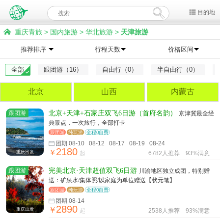
目的地
重庆青旅
>
国内旅游
>
华北旅游
>
天津旅游
推荐排序
行程天数
价格区间
全部
跟团游（16）
自由行（0）
半自由行（0）
北京
山西
内蒙古
跟团游
北京+天津+石家庄双飞6日游（首府名韵）
京津冀最全经
典景点，一次旅行，全部打卡
跟团游
纯玩游
全程0自费
团期 08-10 08-12 08-17 08-19 08-24
2180
￥
重庆出发
起
6782人推荐
93%满意
跟团游
完美北京·天津超值双飞6日游
川渝地区独立成团，特别赠
送：矿泉水/集体照/以家庭为单位赠送【状元笔】
跟团游
纯玩游
全程0自费
团期 08-14
2890
￥
重庆出发
起
2538人推荐
93%满意