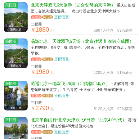
跟团游
北京天津双飞6天旅游（适合父母的京津游）
重庆自组成
团，交流沟通无阻碍。一次出行游览北京天津两大城市；
跟团游
纯玩游
全程0自费
团期
1880
￥
重庆出发
起
6897人推荐
89%满意
跟团游
品游北京、天津双飞6天游（北京往返|川渝独立成团）
全程0购物、0景交、0门票差价、0保底，全程住连锁酒店，享热
早餐。
跟团游
纯玩游
全程0自费
重庆出发
团期
1980
￥
起
1200人推荐
91%满意
跟团游
逍遥北京一地双飞5/6游（〇购物〇套路）
<讲解导游>带
您领略醉美北京，<生活导游>全天候 24 小时管家式服务；
跟团游
纯玩游
全程0自费
团期
2790
￥
重庆出发
起
5120人推荐
92%满意
跟团游
北京半自由行/北京天津双飞6日游（北京4.0时代）
赏[老
北京堂会]，赠送价值480元超值大礼包
跟团游
纯玩游
全程0自费