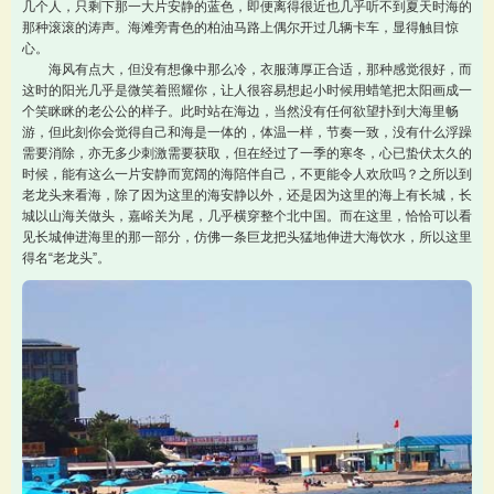
几个人，只剩下那一大片安静的蓝色，即便离得很近也几乎听不到夏天时海的
那种滚滚的涛声。海滩旁青色的柏油马路上偶尔开过几辆卡车，显得触目惊
心。
海风有点大，但没有想像中那么冷，衣服薄厚正合适，那种感觉很好，而
这时的阳光几乎是微笑着照耀你，让人很容易想起小时候用蜡笔把太阳画成一
个笑眯眯的老公公的样子。此时站在海边，当然没有任何欲望扑到大海里畅
游，但此刻你会觉得自己和海是一体的，体温一样，节奏一致，没有什么浮躁
需要消除，亦无多少刺激需要获取，但在经过了一季的寒冬，心已蛰伏太久的
时候，能有这么一片安静而宽阔的海陪伴自己，不更能令人欢欣吗？之所以到
老龙头来看海，除了因为这里的海安静以外，还是因为这里的海上有长城，长
城以山海关做头，嘉峪关为尾，几乎横穿整个北中国。而在这里，恰恰可以看
见长城伸进海里的那一部分，仿佛一条巨龙把头猛地伸进大海饮水，所以这里
得名“老龙头”。