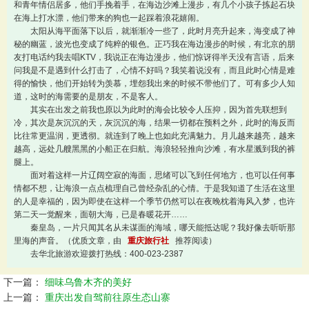
和青年情侣居多，他们手挽着手，在海边沙滩上漫步，有几个小孩子拣起石块
在海上打水漂，他们带来的狗也一起踩着浪花嬉闹。
太阳从海平面落下以后，就渐渐冷一些了，此时月亮升起来，海变成了神
秘的幽蓝，波光也变成了纯粹的银色。正巧我在海边漫步的时候，有北京的朋
友打电话约我去唱KTV，我说正在海边漫步，他们惊讶得半天没有言语，后来
问我是不是遇到什么打击了，心情不好吗？我笑着说没有，而且此时心情是难
得的愉快，他们开始转为羡慕，埋怨我出来的时候不带他们了。可有多少人知
道，这时的海需要的是朋友，不是客人。
其实在出发之前我也原以为此时的海会比较令人压抑，因为首先联想到
冷，其次是灰沉沉的天，灰沉沉的海，结果一切都在预料之外，此时的海反而
比往常更温润，更透彻。就连到了晚上也如此充满魅力。月儿越来越亮，越来
越高，远处几艘黑黑的小船正在归航。海浪轻轻推向沙滩，有水星溅到我的裤
腿上。
面对着这样一片辽阔空寂的海面，思绪可以飞到任何地方，也可以任何事
情都不想，让海浪一点点梳理自己曾经杂乱的心情。于是我知道了生活在这里
的人是幸福的，因为即使在这样一个季节仍然可以在夜晚枕着海风入梦，也许
第二天一觉醒来，面朝大海，已是春暖花开……
秦皇岛，一片只闻其名从未谋面的海域，哪天能抵达呢？我好像去听听那
里海的声音。（优质文章，由
重庆旅行社
推荐阅读）
去华北旅游欢迎拨打热线：400-023-2387
下一篇：
细味乌鲁木齐的美好
上一篇：
重庆出发自驾前往原生态山寨