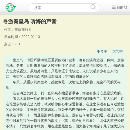
目的地
冬游秦皇岛 听海的声音
作者：重庆旅行社
发布时间：2022-01-13
点击：231
小号字
大号字
秦皇岛，中国环渤海地区重要的港口城市，著名的滨海旅游、休闲、度假
胜地。冬季，此时来看海的人较平时少了许多，沿途显得比较冷清，小城的阳
光也比较昏沉。虽地处河北，只是靠辽宁比较近，人们说话多少有些东北口
音，满街的人都呼着白汽蜷缩着脑袋，穿的圆圆滚滚的。
冬天，从重庆到秦皇岛，感觉像是一次地域上的穿越，完全不同的天与
地。
在去海边的路上，我一直怀疑衣物是否带够，海边有多冷心里是没底的。
看见大海那一刻的确很醉人，心被海轻轻抚摩拍打睡去了。有人说过，你
在谁面前能够安然入睡，就说明你的心中深爱着谁。在这之前没有任何过渡性
的心理准备，本来还是荒草遍地，到处干巴巴的样子，走出一扇老城门，突然
海就在你脚下了，而且是那种安静的蓝色，没有任何喧嚣与挑逗。这让我想起
高中时看到过的一篇很优美的散文：《海，蓝给他自己看》，具体内容已经记
不清了，只觉得名字很美，用在这里最恰当，因为整个海滩除了几个渔民没有