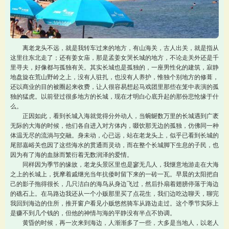
离老龙头不远，就是我转车过来的地方，有山海关，古人出关，就是指从
这里往东北走了；还有姜女庙，那是孟姜女哭长城的地方，不论走关外还是千
里寻夫，好像都与孤独有关。其实长城也是孤独的，一座男性化的建筑，寂静
地盘旋在荒山野岭之上，没有人驻扎，也没有人养护，惟独个别地方的修葺，
还以商业的目的被圈起来收费，让人很容易想起马戏团里那些在笼中表演的孤
独的猛虎。以前登过很多地方的长城，现在才明白心底升起的那份悲怆缘于什
么。
正因如此，看到长城入海就觉得分外动人，当蜿蜒数万里的长城遇到广袤
无际的大海的时候，他们各自进入对方体内，啜饮那无边的孤独，仿佛同一种
体温无尽的流淌与交融。身未动，心已远，站在老龙头上，似乎已看到长城的
尾部嘉峪关也因了这些海水的贯通而灵动，而在整个长城脚下生息的子民，也
因为有了海的血脉而繁衍着无数润泽的爱情。
同样因为季节的缘故，老龙头景区里也是寥无几人，我惬意地游走在大海
之上的长城上，抚摩着戚继光当年抗倭时留下来的一砖一瓦。早晨的太阳把自
己的影子拖得很长，几只洁白的海鸟从身边飞过，然后扑扇着翅膀停落于海边
的礁石上。在马路边我还从一个小贩那里买了点花生，我们边吃边聊天，聊完
我回到海边的住所，推开窗户看见小贩悠然骑车从路边走过。这个季节实际上
是赚不到几个钱的，但他的神情与海的平静没有半点不协调。
黄昏的时候，再一次来到海边，人渐渐多了一些，大多是当地人，以老人