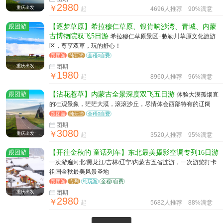
2980
￥
重庆出发
起
4696人推荐
90%满意
跟团游
【逐梦草原】希拉穆仁草原、银肯响沙湾、青城、内蒙
古博物院双飞5日游
希拉穆仁草原景区+敕勒川草原文化旅游
区，尊享双草，玩的舒心！
跟团游
纯玩游
全程0自费
重庆出发
团期
1980
￥
起
8960人推荐
96%满意
跟团游
【沾花惹草】内蒙古全景深度双飞五日游
体验大漠孤烟直
的壮观景象，茫茫大漠，滚滚沙丘，尽情体会西部特有的辽阔
跟团游
纯玩游
全程0自费
团期
3080
￥
重庆出发
起
3520人推荐
95%满意
跟团游
【开往金秋的 童话列车】东北最美摄影空调专列16日游
一次游遍河北/黑龙江/吉林/辽宁/内蒙古五省连游，一次游览打卡
祖国金秋最美风景圣地
跟团游
专列
纯玩游
全程0自费
重庆出发
团期
2980
￥
起
5682人推荐
88%满意