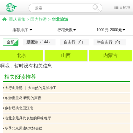
目的地
重庆青旅
>
国内旅游
>
华北旅游
推荐排序
行程天数
1001元-2000元
全部
跟团游（144）
自由行（0）
半自由行（0）
北京
山西
内蒙古
啊哦，暂时没有相关信息
相关阅读推荐
• 太行山旅游 ｜ 大自然的鬼斧神工
• 冬游秦皇岛 听海的声音
• 乡村经典北国江南
• 老北京最具代表性的风味餐厅
• 冬季北京周遭6大好去处