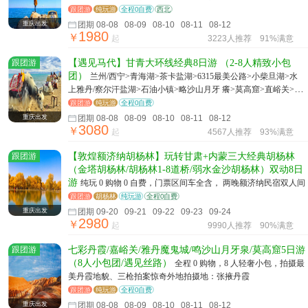
跟团游
纯玩游
全程0自费
西北
重庆出发
团期 08-08 08-09 08-10 08-11 08-12
1980
￥
起
3223人推荐
91%满意
跟团游
【遇见马代】甘青大环线经典8日游 （2-8人精致小包
团）
兰州/西宁>青海湖>茶卡盐湖>6315最美公路>小柴旦湖>水
上雅丹/察尔汗盐湖>石油小镇>略沙山月牙 癢>莫高窟>直峪关>张
掖丹霞国家地质公园>祁连>门净花海
跟团游
纯玩游
全程0自费
重庆出发
团期 08-08 08-09 08-10 08-11 08-12
3080
￥
起
4567人推荐
93%满意
跟团游
【敦煌额济纳胡杨林】玩转甘肃+内蒙三大经典胡杨林
（金塔胡杨林/胡杨林1-8道桥/弱水金沙胡杨林）双动8日
游
纯玩 0 购物 0 自费，门票区间车全含， 两晚额济纳民宿双人间
跟团游
胡杨林
纯玩游
全程0自费
重庆出发
团期 09-20 09-21 09-22 09-23 09-24
2980
￥
起
9990人推荐
90%满意
跟团游
七彩丹霞/嘉峪关/雅丹魔鬼城/鸣沙山月牙泉/莫高窟5日游
（8人小包团/遇见丝路）
全程 0 购物，8 人轻奢小包，拍摄最
美丹霞地貌、三枪拍案惊奇外地拍摄地：张掖丹霞
跟团游
纯玩游
全程0自费
重庆出发
团期 08-08 08-09 08-10 08-11 08-12