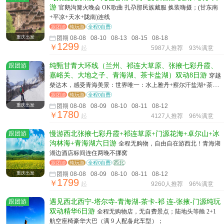
游
官鹅沟篝火晚会 OK歌曲 扎尕那民族藏服 换装嗨摄；(甘东南
+平凉+天水+陇南)连线
跟团游
纯玩游
全程0自费
重庆出发
团期 08-08 08-10 08-13 08-15 08-18
1299
￥
起
5987人推荐
93%满意
跟团游
纯甄甘青大环线（兰州、祁连大草原、张掖七彩丹霞、
嘉峪关、大地之子、青海湖、茶卡盐湖）双动8日游
穿越
柴达木，感受青海美景：世界唯一：水上雅丹+察尔汗盐湖+茶卡
盐湖+青海湖
跟团游
纯玩游
全程0自费
重庆出发
团期 08-08 08-09 08-10 08-11 08-12
1780
￥
起
4127人推荐
96%满意
跟团游
慢游西北张掖七彩丹霞+祁连草原+门源花海+卓尔山+冰
沟林海+青海湖六日游
全程无购物，自由自在游西北！青海湖
湖边酒店标间连住两晚不挪窝
跟团游
纯玩游
全程0自费
西北
重庆出发
团期 08-08 08-09 08-10 08-11 08-12
1799
￥
起
9260人推荐
96%满意
跟团游
遇见西北西宁-塔尔寺-青海湖-茶卡-祁 连-张掖-门源纯玩
双动精华6日游
全程无购物店，无自费景点；陆地头等舱 2+1
航空座椅豪华大巴（满 9 人配备此车型）；