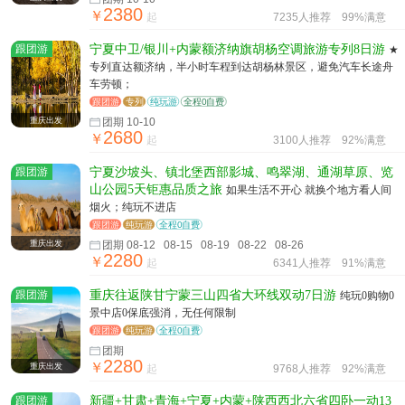
2380
￥
起
7235人推荐
99%满意
跟团游
宁夏中卫/银川+内蒙额济纳旗胡杨空调旅游专列8日游
★
专列直达额济纳，半小时车程到达胡杨林景区，避免汽车长途舟
车劳顿；
跟团游
专列
纯玩游
全程0自费
重庆出发
团期 10-10
2680
￥
起
3100人推荐
92%满意
跟团游
宁夏沙坡头、镇北堡西部影城、鸣翠湖、通湖草原、览
山公园5天钜惠品质之旅
如果生活不开心 就换个地方看人间
烟火；纯玩不进店
跟团游
纯玩游
全程0自费
重庆出发
团期 08-12 08-15 08-19 08-22 08-26
2280
￥
起
6341人推荐
91%满意
跟团游
重庆往返陕甘宁蒙三山四省大环线双动7日游
纯玩0购物0
景中店0保底强消，无任何限制
跟团游
纯玩游
全程0自费
团期
2280
￥
重庆出发
起
9768人推荐
92%满意
跟团游
新疆+甘肃+青海+宁夏+内蒙+陕西西北六省四卧一动13