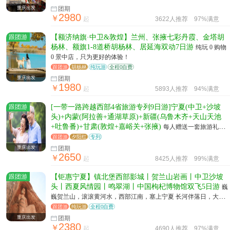
陵：九代帝王陵，见证消逝历史
重庆出发
团期
2980
￥
起
3622人推荐
97%满意
跟团游
【额济纳旗·中卫&敦煌】兰州、张掖七彩丹霞、金塔胡
杨林、额旗1-8道桥胡杨林、居延海双动7日游
纯玩 0 购物
0 景中店，只为更好的体验！
跟团游
胡杨林
纯玩游
全程0自费
重庆出发
团期
1980
￥
起
5893人推荐
94%满意
跟团游
[一带一路跨越西部4省旅游专列9日游]宁夏(中卫+沙坡
头)+内蒙(阿拉善+通湖草原)+新疆(乌鲁木齐+天山天池
+吐鲁番)+甘肃(敦煌+嘉峪关+张掖)
每人赠送一套旅游礼
包，重庆独立成团全程领队陪同，兰渝铁路体验纵贯中国南北的
跟团游
夕阳红
专列
铁路大动脉
重庆出发
团期
2650
￥
起
8425人推荐
99%满意
跟团游
【钜惠宁夏】镇北堡西部影城丨贺兰山岩画丨中卫沙坡
头丨西夏风情园丨鸣翠湖丨中国枸杞博物馆双飞5日游
巍
巍贺兰山，滚滚黄河水，西部江南，塞上宁夏 长河伴落日，大漠
见星辰，见山望水，对话古文 一场赏心文化之旅，一次悦目山河
跟团游
纯玩游
全程0自费
之行，等您来寻！
重庆出发
团期
2380
￥
起
4690人推荐
97%满意