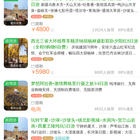
日游
新疆乌鲁木齐+天山天池+吐鲁番+敦煌莫高窟+鸣沙山月牙
泉+嘉峪关+张掖七彩丹霞+塔尔寺+青海湖+通湖大草原+沙坡头
+西部影视城+西夏王陵+陕西历史博物馆+西安
跟团游
夕阳红
重庆出发
团期
4800
￥
起
13524人推荐
89%满意
跟团游
西北三省大环线尊享额济纳胡杨林摄影双卧夕阳红8日游
（全程0购物0自费）
庆祝建国70周年，安排六盘山红军纪念
馆、会宁红军会师楼，畅玩四大胡杨林，欣赏巴丹吉林沙漠日落
和居延海日出、怪树林黄昏
跟团游
夕阳红
重庆出发
团期
5980
￥
起
9895人推荐
98%满意
自驾游
梦想阿拉善•激情腾格里行摄之旅3/4日游
纯净旅行、无商
业购物安排、无强制自费项目、无隐形消费
自驾游
自驾游
团期
重庆出发
电询
4652人推荐
95%满意
跟团游
玩转宁夏+沙湖+沙坡头+镇北影视城+水洞沟+贺兰山岩
画+西夏王陵纯玩5日游
宁静的夏天，沙湖：芦苇似江南，百
鸟行远归；沙坡头：大漠孤烟直，长河落日圆；影视城：大话西
游，重温影视经典 ；贺兰山岩画：岁月失语，唯石能言；西夏王
跟团游
纯玩游
全程0自费