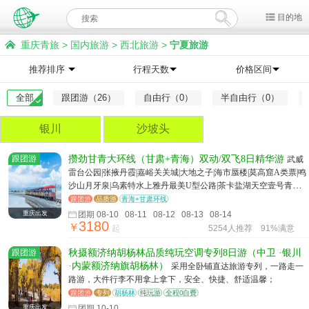
目的地
重庆青旅
>
国内旅游
>
西北旅游
>
宁夏旅游
推荐排序
行程天数
价格区间
全部
跟团游（26）
自由行（0）
半自由行（0）
银川
沙坡头
跟团游
攒劲甘青大环线（甘肃+青海）双动/双飞8日精华游
武威
雷台公园|张掖丹霞|嘉峪关关城|大地之子|海市蜃楼|莫高窟A类票|鸣
沙山月牙泉|乌素特水上雅丹最美U型公路|茶卡盐湖天空壹号青海
湖 |塔尔寺兰州金城之巅
跟团游
品质游
青海+甘肃环线
重庆出发
团期 08-10 08-11 08-12 08-13 08-14
3180
￥
起
5254人推荐
91%满意
跟团游
秋摄额济纳胡杨林品质纯玩空调专列8日游（中卫 ·银川
·内蒙额济纳旗胡杨林）
采用全卧铺直达旅游专列，一路走一
路游，大件行李不用拿上拿下，安全、快捷、舒适温馨；
跟团游
专列
胡杨林
纯玩游
全程0自费
重庆出发
团期 10-10