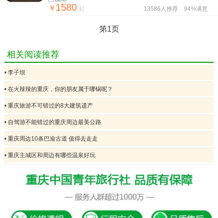
1580
￥
起
13586人推荐
94%满意
第1页
相关阅读推荐
• 李子坝
• 在火辣辣的重庆，你的朋友属于哪锅呢？
• 重庆旅游不可错过的8大建筑遗产
• 自驾游不能错过的重庆周边最美公路
• 重庆周边10条巴渝古道 值得去走走
• 重庆主城区和周边有哪些温泉好玩