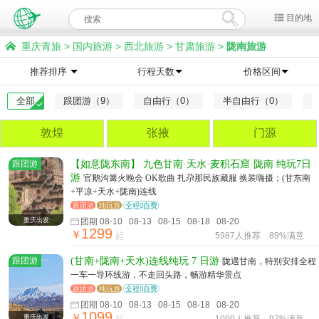
目的地
重庆青旅
>
国内旅游
>
西北旅游
>
甘肃旅游
>
陇南旅游
推荐排序
行程天数
价格区间
全部
跟团游（9）
自由行（0）
半自由行（0）
敦煌
张掖
门源
跟团游
【如意陇东南】 九色甘南·天水·麦积石窟·陇南 纯玩7日
游
官鹅沟篝火晚会 OK歌曲 扎尕那民族藏服 换装嗨摄；(甘东南
+平凉+天水+陇南)连线
跟团游
纯玩游
全程0自费
重庆出发
团期 08-10 08-13 08-15 08-18 08-20
1299
￥
起
5987人推荐
89%满意
跟团游
(甘南+陇南+天水)连线纯玩 7 日游
陇遇甘南，特别安排全程
一车一导环线游，不走回头路，畅游精华景点
跟团游
纯玩游
全程0自费
团期 08-10 08-13 08-15 08-18 08-20
1099
￥
重庆出发