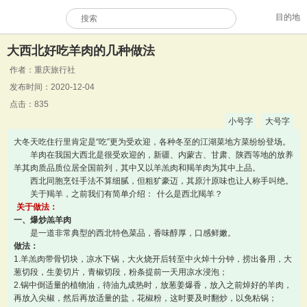
目的地
大西北好吃羊肉的几种做法
作者：重庆旅行社
发布时间：2020-12-04
点击：835
小号字
大号字
大冬天吃住行里肯定是“吃”更为受欢迎，各种冬至的江湖菜地方菜纷纷登场。
羊肉在我国大西北是很受欢迎的，新疆、内蒙古、甘肃、陕西等地的放养
羊其肉质品质位居全国前列，其中又以羊羔肉和羯羊肉为其中上品。
西北同胞烹饪手法不算细腻，但粗犷豪迈，其原汁原味也让人称手叫绝。
关于羯羊，之前我们有简单介绍：
什么是西北羯羊？
关于做法：
一、爆炒羔羊肉
是一道非常典型的西北特色菜品，香味醇厚，口感鲜嫩。
做法：
1.羊羔肉带骨切块，凉水下锅，大火烧开后转至中火焯十分钟，捞出备用，大
葱切段，生姜切片，青椒切段，粉条提前一天用凉水浸泡；
2.锅中倒适量的植物油，待油九成热时，放葱姜爆香，放入之前焯好的羊肉，
再放入尖椒，然后再放适量的盐，花椒粉，这时要及时翻炒，以免粘锅；