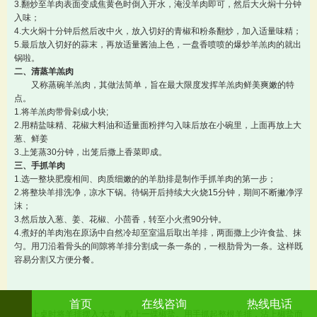
3.翻炒至羊肉表面变成焦黄色时倒入开水，淹没羊肉即可，然后大火焖十分钟
入味；
4.大火焖十分钟后然后改中火，放入切好的青椒和粉条翻炒，加入适量味精；
5.最后放入切好的蒜末，再放适量酱油上色，一盘香喷喷的爆炒羊羔肉的就出
锅啦。
二、清蒸羊羔肉
又称蒸碗羊羔肉，其做法简单，旨在最大限度发挥羊羔肉鲜美爽嫩的特
点。
1.将羊羔肉带骨剁成小块;
2.用精盐味精、花椒大料油和适量面粉拌匀入味后放在小碗里，上面再放上大
葱、鲜姜
3.上笼蒸30分钟，出笼后撒上香菜即成。
三、手抓羊肉
1.选一整块肥瘦相间、肉质细嫩的的羊肋排是制作手抓羊肉的第一步；
2.将整块羊排洗净，凉水下锅。待锅开后持续大火烧15分钟，期间不断撇净浮
沫；
3.然后放入葱、姜、花椒、小茴香，转至小火煮90分钟。
4.煮好的羊肉泡在原汤中自然冷却至室温后取出羊排，两面撒上少许食盐、抹
匀。用刀沿着骨头的间隙将羊排分割成一条一条的，一根肋骨为一条。这样既
容易分割又方便分餐。
首页
在线咨询
热线电话
上桌时将羊排摆入大盘，配上一碟椒盐。用手抓起整根羊排，沾上椒盐而