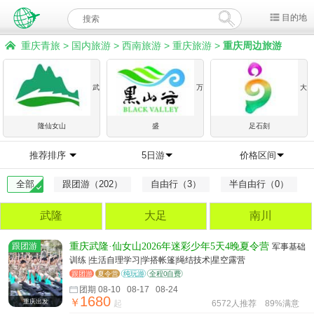
目的地
重庆青旅
>
国内旅游
>
西南旅游
>
重庆旅游
>
重庆周边旅游
武
万
大
隆仙女山
盛
足石刻
推荐排序
5日游
价格区间
全部
跟团游（202）
自由行（3）
半自由行（0）
武隆
大足
南川
跟团游
重庆武隆·仙女山2026年迷彩少年5天4晚夏令营
军事基础
训练 |生活自理学习|学搭帐篷|绳结技术|星空露营
跟团游
夏令营
纯玩游
全程0自费
团期 08-10 08-17 08-24
1680
￥
重庆出发
起
6572人推荐
89%满意