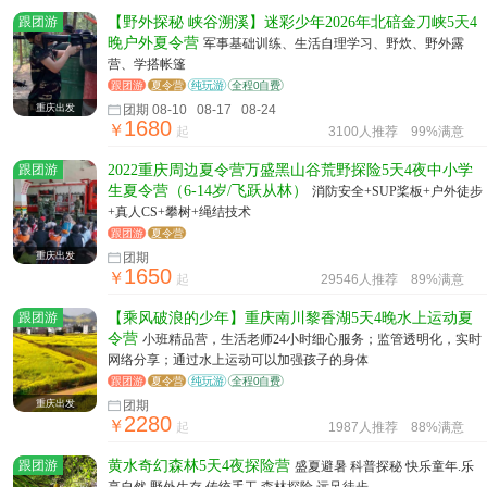
跟团游
【野外探秘 峡谷溯溪】迷彩少年2026年北碚金刀峡5天4
晚户外夏令营
军事基础训练、生活自理学习、野炊、野外露
营、学搭帐篷
跟团游
夏令营
纯玩游
全程0自费
重庆出发
团期 08-10 08-17 08-24
1680
￥
起
3100人推荐
99%满意
跟团游
2022重庆周边夏令营万盛黑山谷荒野探险5天4夜中小学
生夏令营（6-14岁/飞跃从林）
消防安全+SUP桨板+户外徒步
+真人CS+攀树+绳结技术
跟团游
夏令营
重庆出发
团期
1650
￥
起
29546人推荐
89%满意
跟团游
【乘风破浪的少年】重庆南川黎香湖5天4晚水上运动夏
令营
小班精品营，生活老师24小时细心服务；监管透明化，实时
网络分享；通过水上运动可以加强孩子的身体
跟团游
夏令营
纯玩游
全程0自费
重庆出发
团期
2280
￥
起
1987人推荐
88%满意
跟团游
黄水奇幻森林5天4夜探险营
盛夏避暑 科普探秘 快乐童年.乐
享自然 野外生存 传统手工 森林探险 远足徒步