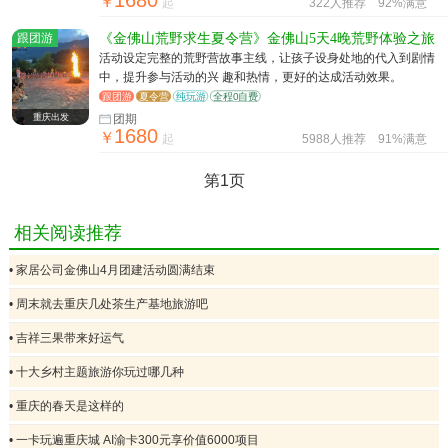
￥
起
322人推荐
92%满意
跟团游
《金佛山荒野求生夏令营》金佛山5天4晚荒野体验之旅
活动设定完整的荒野营故事主线，让孩子设身处地的代入到剧情
中，提升参与活动的兴 趣和热情，更好的达成活动效果。
跟团游
夏令营
纯玩游
全程0自费
重庆出发
团期
1680
￥
起
5988人推荐
91%满意
第1页
相关阅读推荐
• 家居公司金佛山4月团建活动圆满结束
• 周末就去重庆几处茶生产基地旅游吧
• 吉祥三果带来好运气
• 十大乡村主题旅游你玩过哪几种
• 重庆的春天是这样的
• 一卡玩遍重庆城 AI渝卡300元享价值6000项目