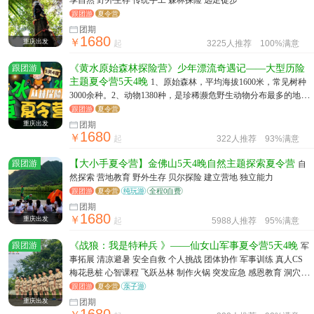
跟团游
夏令营
团期
1680
￥
重庆出发
起
3225人推荐
100%满意
跟团游
《黄水原始森林探险营》少年漂流奇遇记——大型历险
主题夏令营5天4晚
1、原始森林，平均海拔1600米，常见树种
3000余种。2、动物1380种，是珍稀濒危野生动物分布最多的地
区。3、穿越原始森林，完成人生第一次飞跃丛林。4、荒野生
跟团游
夏令营
存，学习户外急救生存知识。5、自寻食物：野生菌类，禽、鱼
重庆出发
团期
1680
等，自制野餐。6、溯溪探险，横跨户外小溪，搬螃蟹、打水仗。
￥
起
322人推荐
93%满意
7、星空露营，自己搭建帐篷，观云海、看星星。
跟团游
【大小手夏令营】金佛山5天4晚自然主题探索夏令营
自
然探索 营地教育 野外生存 贝尔探险 建立营地 独立能力
跟团游
夏令营
纯玩游
全程0自费
团期
1680
￥
重庆出发
起
5988人推荐
95%满意
跟团游
《战狼：我是特种兵 》——仙女山军事夏令营5天4晚
军
事拓展 清凉避暑 安全自救 个人挑战 团体协作 军事训练 真人CS
梅花悬桩 心智课程 飞跃丛林 制作火锅 突发应急 感恩教育 洞穴探
险 徒步拉练 野外射箭 决战沙场 包制饺子
跟团游
夏令营
亲子游
重庆出发
团期
1680