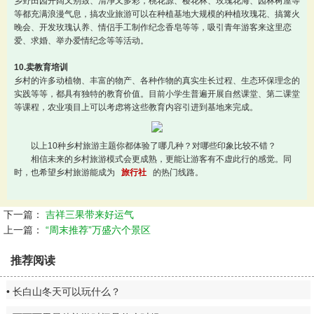
乡野田园开阔又别致、清净又多彩，桃花源、樱花林、玫瑰花海、园林树屋等
等都充满浪漫气息，搞农业旅游可以在种植基地大规模的种植玫瑰花、搞篝火
晚会、开发玫瑰认养、情侣手工制作纪念香皂等等，吸引青年游客来这里恋
爱、求婚、举办爱情纪念等等活动。
10.卖教育培训
乡村的许多动植物、丰富的物产、各种作物的真实生长过程、生态环保理念的
实践等等，都具有独特的教育价值。目前小学生普遍开展自然课堂、第二课堂
等课程，农业项目上可以考虑将这些教育内容引进到基地来完成。
以上10种乡村旅游主题你都体验了哪几种？对哪些印象比较不错？
相信未来的乡村旅游模式会更成熟，更能让游客有不虚此行的感觉。同
时，也希望乡村旅游能成为
旅行社
的热门线路。
下一篇：
吉祥三果带来好运气
上一篇：
“周末推荐”万盛六个景区
推荐阅读
长白山冬天可以玩什么？