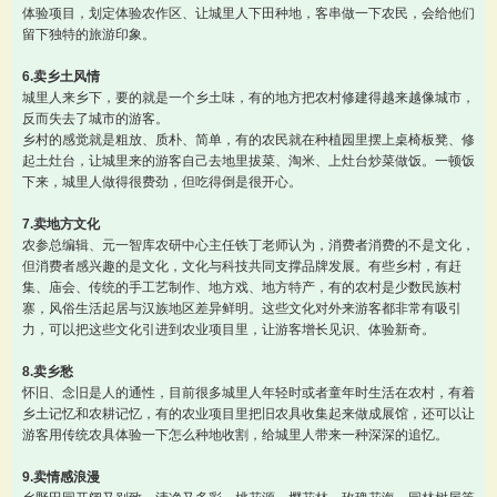
体验项目，划定体验农作区、让城里人下田种地，客串做一下农民，会给他们
留下独特的旅游印象。
6.卖乡土风情
城里人来乡下，要的就是一个乡土味，有的地方把农村修建得越来越像城市，
反而失去了城市的游客。
乡村的感觉就是粗放、质朴、简单，有的农民就在种植园里摆上桌椅板凳、修
起土灶台，让城里来的游客自己去地里拔菜、淘米、上灶台炒菜做饭。一顿饭
下来，城里人做得很费劲，但吃得倒是很开心。
7.卖地方文化
农参总编辑、元一智库农研中心主任铁丁老师认为，消费者消费的不是文化，
但消费者感兴趣的是文化，文化与科技共同支撑品牌发展。有些乡村，有赶
集、庙会、传统的手工艺制作、地方戏、地方特产，有的农村是少数民族村
寨，风俗生活起居与汉族地区差异鲜明。这些文化对外来游客都非常有吸引
力，可以把这些文化引进到农业项目里，让游客增长见识、体验新奇。
8.卖乡愁
怀旧、念旧是人的通性，目前很多城里人年轻时或者童年时生活在农村，有着
乡土记忆和农耕记忆，有的农业项目里把旧农具收集起来做成展馆，还可以让
游客用传统农具体验一下怎么种地收割，给城里人带来一种深深的追忆。
9.卖情感浪漫