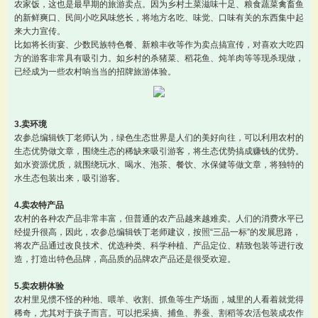
农家饭，这也是最早期的旅游卖点。因为乡村土菜滋味十足、粮食蔬菜禽畜鱼
的新鲜爽口、民间小吃风味悠长，将地方名吃、味觉、口味有关的东西集中起
来大力宣传。
比如将长街宴、少数民族特色餐、新粮丰收等作为卖点搞宣传，对喜欢大吃四
方的游客非常具有吸引力。如乡村的杀猪菜、稻花鱼、炖羊肉等等现杀现做，
已经成为一些农村响当当的招牌旅游体验。
3.卖环境
农参总编辑铁丁老师认为，绿色生态世界是人们的美好向往，可以利用农村的
生态优势做文章，围绕生态的稀缺来吸引游客，将生态优势搞成赚钱的优势。
如水资源优质，就围绕玩水、喝水、泡茶、餐饮、水保健等做文章，将独特的
水生态包装出来，吸引游客。
4.卖农特产品
农村的各种农产品非常丰富，但普通的农产品越来越难卖。人们的消费水平已
经提升很高，因此，农参总编辑铁丁老师建议，按照“三品一标”的发展思路，
将农产品通过改良技术、优选种类、科学种植、产品定位、精致包装等进行改
造，打造出特色品牌，高品质的品牌农产品还是很受欢迎。
5.卖农耕体验
农村里见惯不怪的种地、喂羊、收割、抓鱼等生产场面，城里的人看着就觉得
稀奇，尤其对于孩子而言。可以把采摘、捕鱼、养蚕、割稻等农活包装成农作