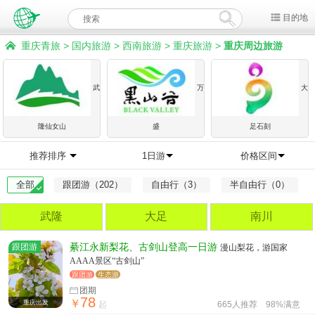
目的地
重庆青旅
>
国内旅游
>
西南旅游
>
重庆旅游
>
重庆周边旅游
武
万
大
隆仙女山
盛
足石刻
推荐排序
1日游
价格区间
全部
跟团游（202）
自由行（3）
半自由行（0）
武隆
大足
南川
跟团游
綦江永新梨花、古剑山登高一日游
漫山梨花，游国家
AAAA景区“古剑山”
跟团游
生态游
团期
78
￥
重庆出发
起
665人推荐
98%满意