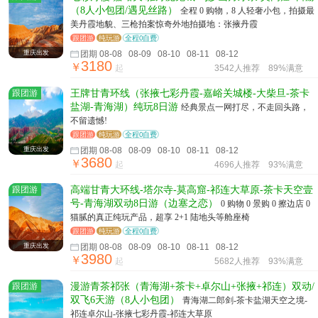
（8人小包团/遇见丝路）
全程 0 购物，8 人轻奢小包，拍摄最
美丹霞地貌、三枪拍案惊奇外地拍摄地：张掖丹霞
跟团游
纯玩游
全程0自费
重庆出发
团期 08-08 08-09 08-10 08-11 08-12
3180
￥
起
3542人推荐
89%满意
跟团游
王牌甘青环线（张掖七彩丹霞-嘉峪关城楼-大柴旦-茶卡
盐湖-青海湖）纯玩8日游
经典景点一网打尽，不走回头路，
不留遗憾!
跟团游
纯玩游
全程0自费
重庆出发
团期 08-08 08-09 08-10 08-11 08-12
3680
￥
起
4696人推荐
93%满意
跟团游
高端甘青大环线-塔尔寺-莫高窟-祁连大草原-茶卡天空壹
号-青海湖双动8日游（边塞之恋）
0 购物 0 景购 0 擦边店 0
猫腻的真正纯玩产品，超享 2+1 陆地头等舱座椅
跟团游
纯玩游
全程0自费
重庆出发
团期 08-08 08-09 08-10 08-11 08-12
3980
￥
起
5682人推荐
93%满意
跟团游
漫游青茶祁张（青海湖+茶卡+卓尔山+张掖+祁连）双动/
双飞6天游（8人小包团）
青海湖二郎剑-茶卡盐湖天空之境-
祁连卓尔山-张掖七彩丹霞-祁连大草原