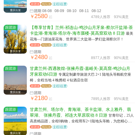
跟团游
纯玩游
全程0自费
重庆出发
团期 08-08 08-09 08-10 08-11 08-12
2580
￥
起
4789人推荐
93%满意
跟团游
【尊享甘青】兰州-祁连山-鸣沙山月牙泉-察尔汗盐湖-茶
卡盐湖-青海湖-塔尔寺-海市蜃楼-莫高窟双动 8 日游
最美
花海—门源油菜花海、世界第二大盐湖—梦幻盐湖察尔汗！
跟团游
纯玩游
全程0自费
重庆出发
团期
2480
￥
起
8977人推荐
90%满意
跟团游
甘肃兰州-西遇敦煌-张掖丹霞-嘉峪关-莫高窟-鸣沙山月
牙泉双动6日游
专属定制豪华旅游大巴 2+1 陆地头等舱航空座
椅，全程当地 4 晚携程 4 钻酒店住宿
跟团游
纯玩游
全程0自费
重庆出发
团期
2180
￥
起
7895人推荐
95%满意
跟团游
甘肃兰州、塔尔寺、青海湖、茶卡盐湖、水上雅丹、翡
翠湖、 张掖丹霞、祁连大草原双动 8 日游
甘青印记，25人
高质精品团，全程0购物，全程用车2+1陆地头等舱，为您精心挑
选当地舒适住宿，旅途无忧
跟团游
纯玩游
全程0自费
重庆出发
团期