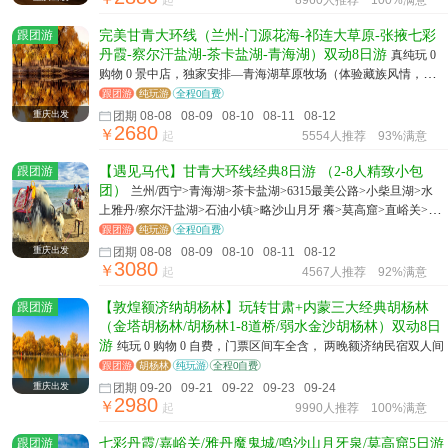
起
8960人推荐
100%满意
跟团游
完美甘青大环线（兰州-门源花海-祁连大草原-张掖七彩
丹霞-察尔汗盐湖-茶卡盐湖-青海湖）双动8日游
真纯玩 0
购物 0 景中店，独家安排—青海湖草原牧场（体验藏族风情，射
箭、投壶、民族服饰拍照、民族锅庄、民族歌舞演绎等）
跟团游
纯玩游
全程0自费
重庆出发
团期 08-08 08-09 08-10 08-11 08-12
2680
￥
起
5554人推荐
93%满意
跟团游
【遇见马代】甘青大环线经典8日游 （2-8人精致小包
团）
兰州/西宁>青海湖>茶卡盐湖>6315最美公路>小柴旦湖>水
上雅丹/察尔汗盐湖>石油小镇>略沙山月牙 癢>莫高窟>直峪关>张
掖丹霞国家地质公园>祁连>门净花海
跟团游
纯玩游
全程0自费
重庆出发
团期 08-08 08-09 08-10 08-11 08-12
3080
￥
起
4567人推荐
92%满意
跟团游
【敦煌额济纳胡杨林】玩转甘肃+内蒙三大经典胡杨林
（金塔胡杨林/胡杨林1-8道桥/弱水金沙胡杨林）双动8日
游
纯玩 0 购物 0 自费，门票区间车全含， 两晚额济纳民宿双人间
跟团游
胡杨林
纯玩游
全程0自费
重庆出发
团期 09-20 09-21 09-22 09-23 09-24
2980
￥
起
9990人推荐
100%满意
跟团游
七彩丹霞/嘉峪关/雅丹魔鬼城/鸣沙山月牙泉/莫高窟5日游