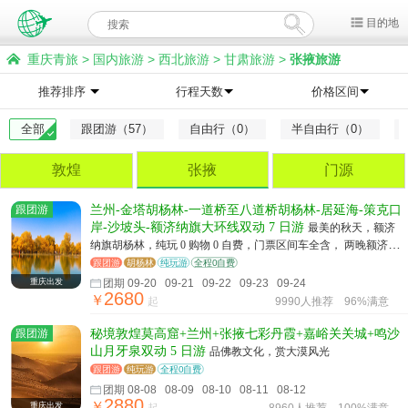
目的地
重庆青旅
>
国内旅游
>
西北旅游
>
甘肃旅游
>
张掖旅游
推荐排序
行程天数
价格区间
全部
跟团游（57）
自由行（0）
半自由行（0）
敦煌
张掖
门源
跟团游
兰州-金塔胡杨林-一道桥至八道桥胡杨林-居延海-策克口
岸-沙坡头-额济纳旗大环线双动 7 日游
最美的秋天，额济
纳旗胡杨林，纯玩 0 购物 0 自费，门票区间车全含， 两晚额济纳
民宿双人间
跟团游
胡杨林
纯玩游
全程0自费
重庆出发
团期 09-20 09-21 09-22 09-23 09-24
2680
￥
起
9990人推荐
96%满意
跟团游
秘境敦煌莫高窟+兰州+张掖七彩丹霞+嘉峪关关城+鸣沙
山月牙泉双动 5 日游
品佛教文化，赏大漠风光
跟团游
纯玩游
全程0自费
团期 08-08 08-09 08-10 08-11 08-12
2880
￥
重庆出发