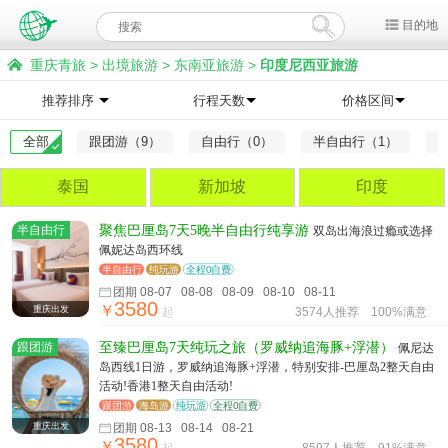
目的地
重庆青旅
>
出境旅游
>
东南亚旅游
>
印度尼西亚旅游
推荐排序
行程天数
价格区间
全部
跟团游（9）
自由行（0）
半自由行（1）
泰国
新加坡
印度
半自由行
聚焦巴厘岛7天5晚半自由行纯享游
双岛出海浪过瘾或选择
佩妮达岛西环线
半自由行
纯玩游
全程0自费
团期 08-07 08-08 08-09 08-10 08-11
3580
￥
重庆出发
起
3574人推荐
100%满意
跟团游
至臻巴厘岛7天纯玩之旅（罗威纳追海豚+浮潜）
佩尼达
岛西线1日游，罗威纳追海豚+浮潜，特别安排-巴厘岛2整天自由
活动!香港1整天自由活动!
跟团游
海岛游
纯玩游
全程0自费
重庆出发
团期 08-13 08-14 08-21
3580
￥