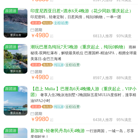
起
8597人推荐
91%满意
跟团游
印度尼西亚日惹+泗水6天4晚游（花少同款/重庆起止）
印尼密码，轻奢定制，日惹风情，纯玩0购物，一单一团
跟团游
纯玩游
全程0自费
团期
4980
￥
重庆出发
起
6813人推荐
93%满意
跟团游
潮玩巴厘岛纯玩7天5晚游（重庆起止，纯玩0购物）
雨林
秘境-双网红瀑布，解锁最美机位 巴厘国粹-精油SPA，相拥全球最
美落日-金巴兰海滩
跟团游
海岛游
纯玩游
全程0自费
重庆出发
团期
4980
￥
起
8597人推荐
88%满意
跟团游
【恋上 Mulia 】巴厘岛6天4晚懒人游（重庆起止，VIP小
团）
奢享入住2晚泳池别墅+2晚国际五星MULIA度假村，漫享精
油SPA2小时
跟团游
海岛游
纯玩游
全程0自费
重庆出发
团期
9980
￥
起
6438人推荐
95%满意
跟团游
新加坡+轻奢民丹岛6天4晚游
一行游两国，一城一岛，尽享
度假时光！