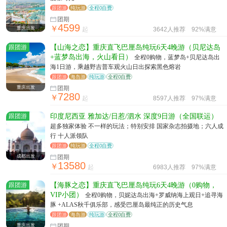
跟团游
纯玩游
全程0自费
团期
4599
￥
重庆出发
起
3642人推荐
92%满意
跟团游
【山海之恋】重庆直飞巴厘岛纯玩6天4晚游（贝尼达岛
+蓝梦岛出海，火山看日）
全程0购物，蓝梦岛+贝尼达岛出
海1日游，乘越野吉普车观火山日出探索黑色熔岩
跟团游
海岛游
纯玩游
全程0自费
重庆出发
团期
7280
￥
起
8597人推荐
97%满意
跟团游
印度尼西亚 雅加达/日惹/泗水 深度9日游（全国联运）
超多独家体验 不一样的玩法；特别安排 国家杂志拍摄地；六人成
行 十人派领队
跟团游
纯玩游
全程0自费
成都出发
团期
13580
￥
起
6983人推荐
97%满意
跟团游
【海豚之恋】重庆直飞巴厘岛纯玩6天4晚游（0购物，
VIP小团）
全程0购物，贝妮达岛出海+罗威纳海上观日+追寻海
豚 +ALAS秋千俱乐部，感受巴厘岛最纯正的历史气息
跟团游
海岛游
纯玩游
全程0自费
重庆出发
团期