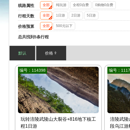
全部
纯玩游
全程0自费
0购物0自费
线路属性
全部
1日游
2日游
5日游
行程天数
全部
500元以下
价格预算
总共找到5条行程
默认
价格
编号：114398
编号：1117
玩转涪陵武陵山大裂谷+816地下核工
涪陵武陵
程1日游
段乌江游