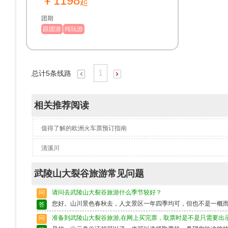
￥1198
起
团期
跟团游
纯玩游
1
总计
5
条线路
相关推荐阅读
值得了解的欧洲火车票预订指南
清溪川
武陵山大裂谷旅游常见问题
问
请问去武陵山大裂谷旅游什么季节较好？
您好。山川景色春秋去，人文景区一年四季均可，但也不是一概
答
问
准备到武陵山大裂谷旅游,在网上买完票，取票时是不是只需要出