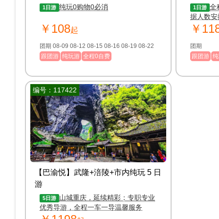
纯玩0购物0必消
全
1日游
1日游
据人数安
￥108
￥11
活
起
团期 08-09 08-12 08-15 08-16 08-19 08-22
团期
跟团游
纯玩游
全程0自费
跟团游
纯
编号：117422
【巴渝悦】武隆+涪陵+市内纯玩 5 日
游
山城重庆，延续精彩；专职专业
5日游
优秀导游，全程一车一导温馨服务