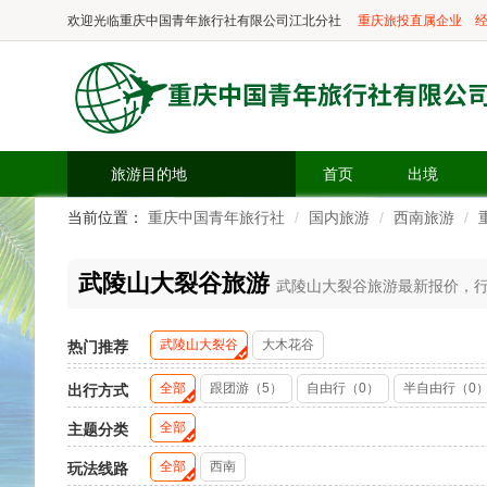
欢迎光临
重庆中国青年旅行社有限公司江北分社
重庆旅投直属企业
经
旅游目的地
首页
出境
当前位置：
重庆中国青年旅行社
国内旅游
西南旅游
武陵山大裂谷旅游
武陵山大裂谷旅游最新报价，行程
武陵山大裂谷
大木花谷
热门推荐
全部
跟团游（5）
自由行（0）
半自由行（0
出行方式
全部
主题分类
全部
西南
玩法线路