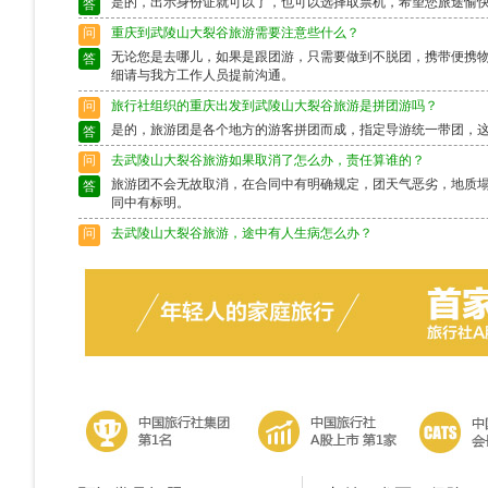
是的，出示身份证就可以了，也可以选择取票机，希望您旅途愉
答
问
重庆到武陵山大裂谷旅游需要注意些什么？
无论您是去哪儿，如果是跟团游，只需要做到不脱团，携带便携
答
细请与我方工作人员提前沟通。
问
旅行社组织的重庆出发到武陵山大裂谷旅游是拼团游吗？
是的，旅游团是各个地方的游客拼团而成，指定导游统一带团，
答
问
去武陵山大裂谷旅游如果取消了怎么办，责任算谁的？
旅游团不会无故取消，在合同中有明确规定，团天气恶劣，地质
答
同中有标明。
问
去武陵山大裂谷旅游，途中有人生病怎么办？
出行前请确保身体状况良好，如果身体异样请别选择出行，旅游
答
富的导游会作出准确的判断，请配合。
问
去武陵山大裂谷旅游途中脱团了怎么办？
请保留好导游的电话，以备不时之需。如果情况特殊请及时联系
答