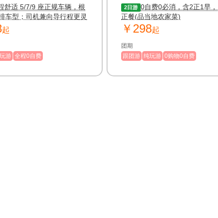
程舒适 5/7/9 座正规车辆，根
0自费0必消，含2正1早，
2日游
排车型；司机兼向导行程更灵
正餐(品当地农家菜)
8
￥298
起
起
团期
玩游
全程0自费
跟团游
纯玩游
0购物0自费