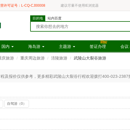
营许可证号：L-CQ-CJ00008
建议尽量不使用IE浏览器
目的地
站内百度
国内
海岛游
主题游
签证办理
会议
重庆旅游
重庆周边旅游
涪陵旅游
武陵山大裂谷旅游
及报价仅供参考，更多精彩武陵山大裂谷行程欢迎拨打400-023-2387
）
自驾游（0）