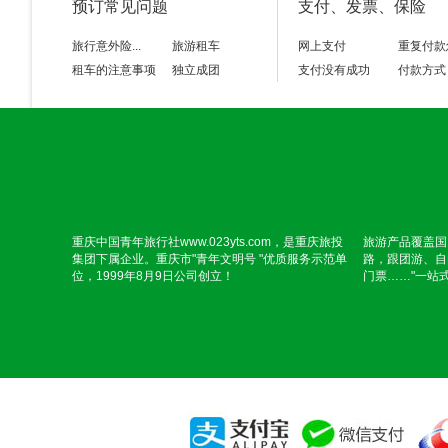
预订常见问题
支付、发票、保险
旅行意外险...
旅游租车
网上支付
重复付款
租车的注意事项
独立成团
支付没有成功
付款方式
重庆中国青年旅行社www.023yts.com，是重庆旅投
旅游产品覆盖国
集团下属企业。重庆市"青年文明号 "优质服务示范单
路，跟团游、自
位，1999年8月9日公司创立！
门票……"一站