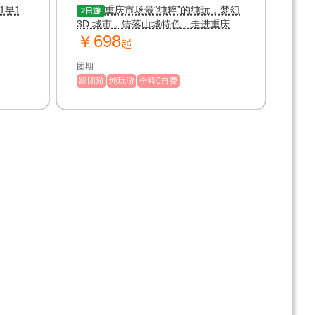
乌江画廊纯玩2日游
1早1
重庆市场最“纯粹”的纯玩，梦幻
2日游
3D 城市，错落山城特色，走进重庆
￥698
起
团期
跟团游
纯玩游
全程0自费