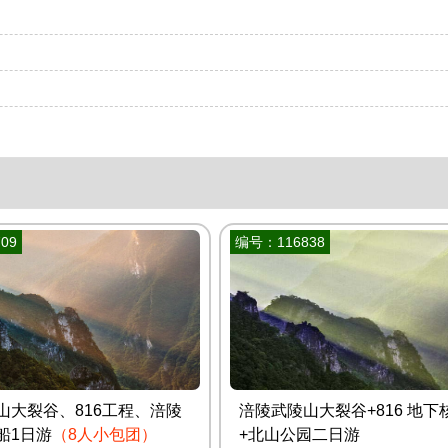
09
编号：116838
山大裂谷、816工程、涪陵
涪陵武陵山大裂谷+816 地下
船1日游
（8人小包团）
+北山公园二日游