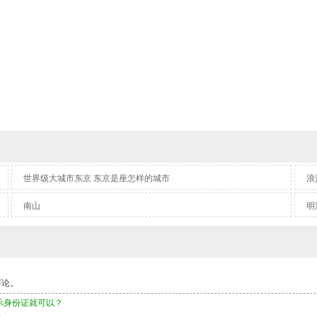
世界级大城市东京 东京是座怎样的城市
浪
南山
明
而论。
示身份证就可以？