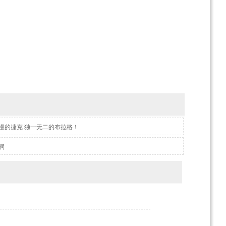
漫的捷克 独一无二的布拉格！
洞