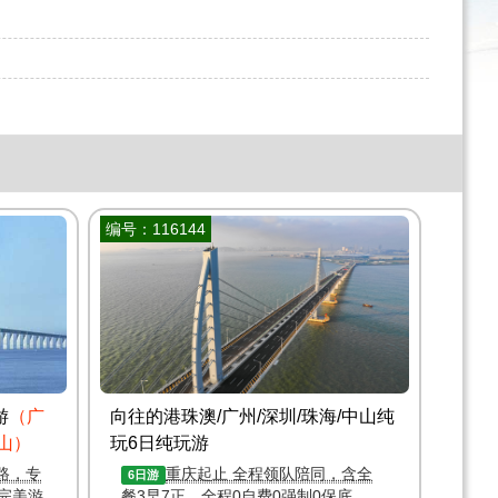
编号：116144
游
（广
向往的港珠澳/广州/深圳/珠海/中山纯
中山）
玩6日纯玩游
路，专
重庆起止 全程领队陪同，含全
6日游
完美游
餐3早7正，全程0自费0强制0保底