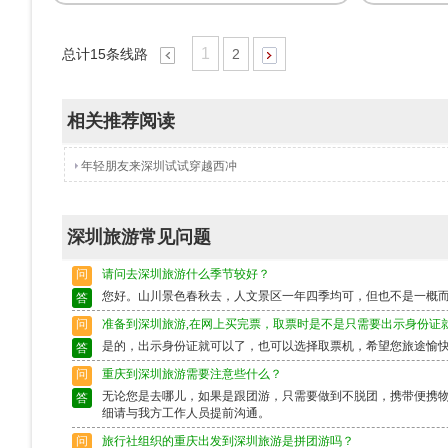
1
总计
15
条线路
2
相关推荐阅读
年轻朋友来深圳试试穿越西冲
深圳旅游常见问题
问
请问去深圳旅游什么季节较好？
您好。山川景色春秋去，人文景区一年四季均可，但也不是一概
答
问
准备到深圳旅游,在网上买完票，取票时是不是只需要出示身份证
是的，出示身份证就可以了，也可以选择取票机，希望您旅途愉
答
问
重庆到深圳旅游需要注意些什么？
无论您是去哪儿，如果是跟团游，只需要做到不脱团，携带便携
答
细请与我方工作人员提前沟通。
问
旅行社组织的重庆出发到深圳旅游是拼团游吗？