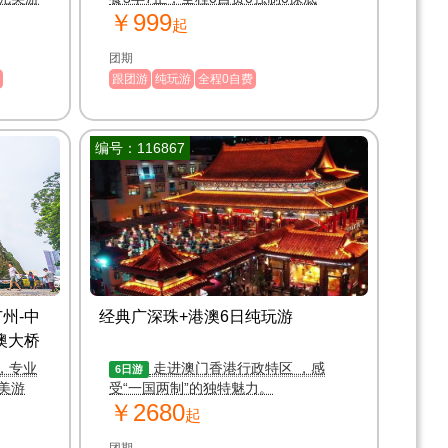
￥999
起
团期
跟团游
纯玩游
全程0自费
编号：116867
州-中
经典广深珠+港澳6日纯玩游
珠澳大桥
，专业
走进澳门香港行政特区 ，感
6日游
美游
受“一国两制”的独特魅力。
￥2680
起