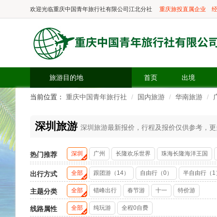
欢迎光临
重庆中国青年旅行社有限公司江北分社
重庆旅投直属企业
经
旅游目的地
首页
出境
当前位置：
重庆中国青年旅行社
国内旅游
华南旅游
深圳旅游
深圳旅游最新报价，行程及报价仅供参考，更多精
深圳
广州
长隆欢乐世界
珠海长隆海洋王国
热门推荐
全部
跟团游（14）
自由行（0）
半自由行（1
出行方式
全部
错峰出行
春节游
十一
特价游
主题分类
全部
纯玩游
全程0自费
线路属性