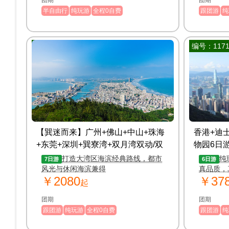
团期
团期
半自由行
纯玩游
全程0自费
跟团游
纯
编号：117127
编号：1171
【巽迷而来】广州+佛山+中山+珠海
香港+迪
+东莞+深圳+巽寮湾+双月湾双动/双
物园6日
卧7日纯玩游
打造大湾区海滨经典路线，都市
纯
7日游
6日游
风光与休闲海滨兼得
真品质，
￥2080
￥37
起
团期
团期
跟团游
纯玩游
全程0自费
跟团游
纯