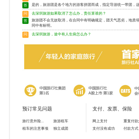
是的，旅游团是各个地方的游客拼团而成，指定导游统一带团，
答
问
去深圳旅游如果取消了怎么办，责任算谁的？
旅游团不会无故取消，在合同中有明确规定，团天气恶劣，地质
答
同中有标明。
问
去深圳旅游，途中有人生病怎么办？
出行前请确保身体状况良好，如果身体异样请别选择出行，旅游
答
富的导游会作出准确的判断，请配合。
问
去深圳旅游途中脱团了怎么办？
请保留好导游的电话，以备不时之需。如果情况特殊请及时联系
答
预订常见问题
支付、发票、保险
旅行意外险...
旅游租车
网上支付
重复付款
租车的注意事项
独立成团
支付没有成功
付款方式