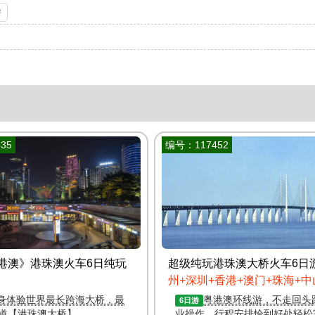
游
35
编号：117452
港澳》港珠澳火车6日纯玩
超级纯玩港珠澳大桥火车6日
州+深圳+香港+澳门+珠海+
身体验世界最长跨海大桥，最
粤港澳环线游，不走回头
6日游
道【港珠澳大桥】
业操作，行程安排恰到好处轻松