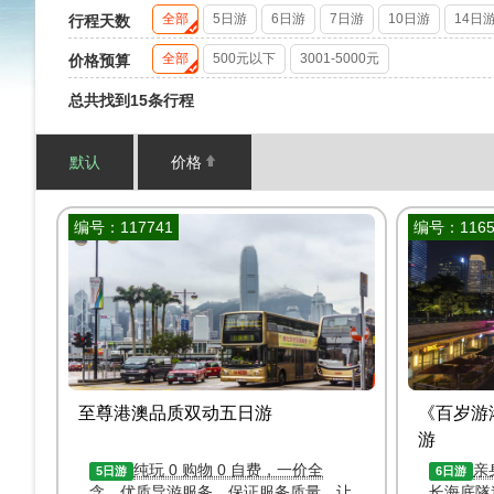
全部
5日游
6日游
7日游
10日游
14日
行程天数
全部
500元以下
3001-5000元
价格预算
总共找到15条行程
默认
价格
编号：117741
编号：1165
至尊港澳品质双动五日游
《百岁游
游
纯玩 0 购物 0 自费，一价全
亲
5日游
6日游
含，优质导游服务、保证服务质量，让
长海底隧