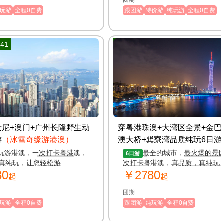
团期
玩游
全程0自费
跟团游
特价游
纯玩游
全程0自费
41
编号：117149
士尼+澳门+广州长隆野生动
穿粤港珠澳+大湾区全景+金巴
游
（冰雪奇缘游港澳）
澳大桥+巽寮湾品质纯玩6日
玩游港澳，一次打卡粤港澳，
最全的城市，最火爆的景
6日游
真纯玩，让您轻松游
次打卡粤港澳，真品质，真纯玩
80
￥2780
轻松游
起
起
团期
玩游
全程0自费
跟团游
纯玩游
全程0自费