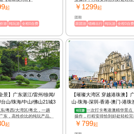
99
￥1299
起
起
团期
价游
纯玩游
全程0自费
跟团游
错峰出行
纯玩游
全程0自费
00
编号：117375
全景】广东湛江/雷州/徐闻/
【璀璨大湾区 穿越港珠澳】广
/台山/珠海/中山/佛山21城3
山-珠海-深圳-香港-澳门-港
天纯玩游
纯玩双卧 6 日游
东/粤西/大湾区/粤北，一趟
一次打卡粤港澳精华景点
6日游
广东，高性价比的纯玩产品。
操作，行程安排恰到好处轻松完
80
￥799
起
起