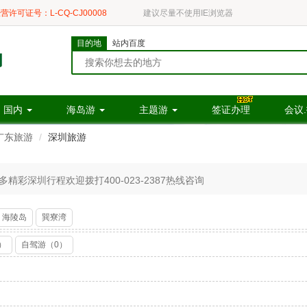
营许可证号：L-CQ-CJ00008
建议尽量不使用IE浏览器
目的地
站内百度
国内
海岛游
主题游
签证办理
会议
广东旅游
深圳旅游
彩深圳行程欢迎拨打400-023-2387热线咨询
海陵岛
巽寮湾
）
自驾游（0）