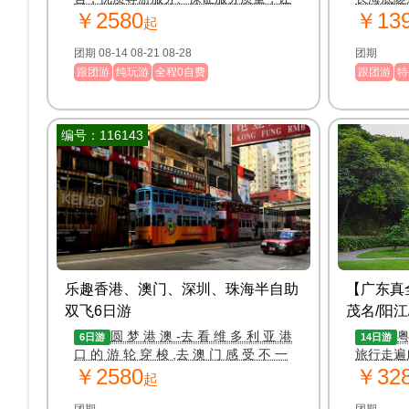
￥2580
￥13
您旅途更舒心
起
团期 08-14 08-21 08-28
团期
跟团游
纯玩游
全程0自费
跟团游
特
编号：116143
编号：1164
乐趣香港、澳门、深圳、珠海半自助
【广东真
双飞6日游
茂名/阳江
湾2岛14
圆 梦 港 澳 -去 看 维 多 利 亚 港
粤
6日游
14日游
口 的 游 轮 穿 梭 ,去 澳 门 感 受 不 一
旅行走遍
￥2580
￥32
样 葡 式 风 情 ,一 半 烟 火 一 半 纸 醉
起
金 迷