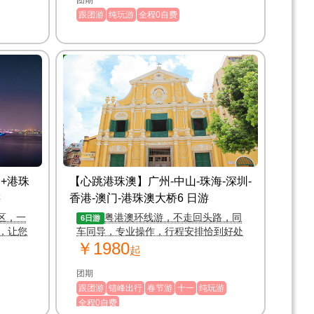
团期
跟团游
纯玩游
全程0自费
编号：117711
+港珠
【心跳港珠澳】广州-中山-珠海-深圳-
游
香港-澳门-港珠澳大桥6 日游
区，一
粤港澳环线游，不走回头路，同
6日游
，让您
车同导，专业操作，行程安排恰到好处
￥1980
轻松完美游
起
团期
跟团游
错峰出行
春节游
十一
纯玩游
全程0自费