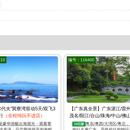
10
编号：116400
尔代夫”巽寮湾双动5天/双飞3
【广东真全景】广东湛江/雷州
行
（全程纯玩不进店）
茂名/阳江/台山/珠海/中山/佛山
湾2岛14天纯玩游
坐豪华游艇出海观光；观看赛
粤东/粤西/大湾区/粤北
14日游
技表演；品尝颜值很高的海鲜
旅行走遍广东，高性价比的纯玩