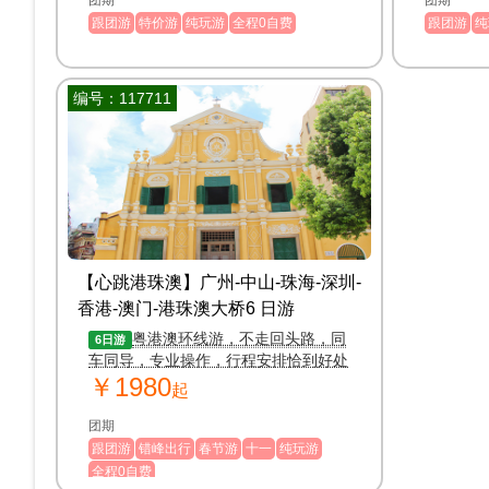
团期
团期
跟团游
特价游
纯玩游
全程0自费
跟团游
纯
编号：117711
【心跳港珠澳】广州-中山-珠海-深圳-
香港-澳门-港珠澳大桥6 日游
粤港澳环线游，不走回头路，同
6日游
车同导，专业操作，行程安排恰到好处
￥1980
轻松完美游
起
团期
跟团游
错峰出行
春节游
十一
纯玩游
全程0自费