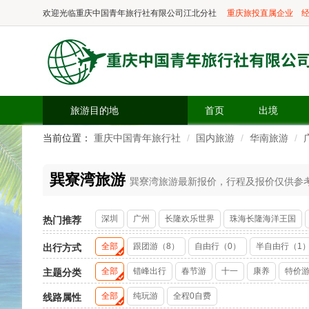
欢迎光临
重庆中国青年旅行社有限公司江北分社
重庆旅投直属企业
经
旅游目的地
首页
出境
当前位置：
重庆中国青年旅行社
国内旅游
华南旅游
巽寮湾旅游
巽寮湾旅游最新报价，行程及报价仅供参考，
深圳
广州
长隆欢乐世界
珠海长隆海洋王国
热门推荐
全部
跟团游（8）
自由行（0）
半自由行（1
出行方式
全部
错峰出行
春节游
十一
康养
特价
主题分类
全部
纯玩游
全程0自费
线路属性