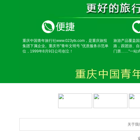
重庆中国青年旅行社www.023yts.com，是重庆旅投
旅游产品覆盖国
集团下属企业。重庆市"青年文明号 "优质服务示范单
路，跟团游、自
位，1999年8月9日公司创立！
门票……"一站
关于我