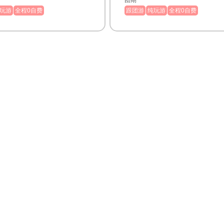
团期
玩游
全程0自费
跟团游
纯玩游
全程0自费