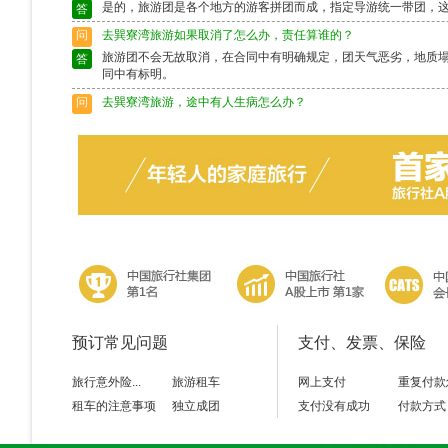
是的，旅游团是各个地方的游客拼团而成，指定导游统一带团，
答
问
去巽寮湾旅游如果取消了怎么办，责任算谁的？
旅游团不会无故取消，在合同中有明确规定，团天气恶劣，地质
答
同中有标明。
问
去巽寮湾旅游，途中有人生病怎么办？
出行前请确保身体状况良好，如果身体异样请别选择出行，旅游
答
富的导游会作出准确的判断，请配合。
问
去巽寮湾旅游途中脱团了怎么办？
请保留好导游的电话，以备不时之需。如果情况特殊请及时联系
答
预订常见问题
支付、发票、保险
旅行意外险...
旅游租车
网上支付
重复付款
租车的注意事项
独立成团
支付没有成功
付款方式