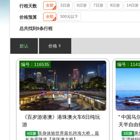
全部
3日游
6日游
7日游
9日游
14日游
行程天数
全部
500元以下
价格预算
总共找到9条行程
默认
价格
编号：116535
编号：1141
《百岁游港澳》港珠澳火车6日纯玩
“ 中国马
游
天半自由
亲身体验世界最长跨海大桥，最
乘
6日游
3日游
长海底隧道【港珠澳大桥】
车漂移特