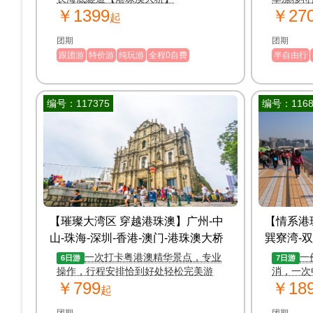
￥1399
￥27
贵妃鸡；
起
斧神工
团期
团期
跟团游
特价游
纯玩游
全程0自费
半自由行
编号：117375
编号：1168
【璀璨大湾区 穿越港珠澳】广州-中
【情系港珠
山-珠海-深圳-香港-澳门-港珠澳大桥
巽寮湾-双
纯玩双卧 6 日游
7日游
一次打卡粤港澳精华景点，专业
一
6日游
7日游
操作，行程安排恰到好处轻松完美游
消，一次
￥799
￥18
别样的广
起