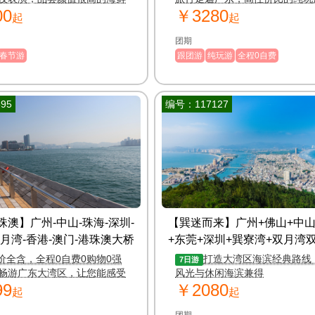
00
￥3280
拍摄双湾奇景，看大自然的鬼
起
起
团期
春节游
跟团游
纯玩游
全程0自费
95
编号：117127
澳】广州-中山-珠海-深圳-
【巽迷而来】广州+佛山+中山
月湾-香港-澳门-港珠澳大桥
+东莞+深圳+巽寮湾+双月湾双
卧7日纯玩游
价全含，全程0自费0购物0强
打造大湾区海滨经典路线
7日游
畅游广东大湾区，让您能感受
风光与休闲海滨兼得
99
￥2080
东之旅
起
起