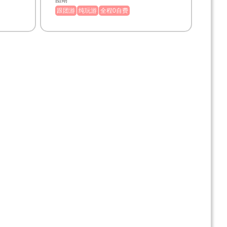
团期
跟团游
纯玩游
全程0自费