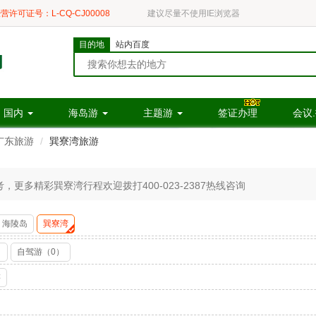
营许可证号：L-CQ-CJ00008
建议尽量不使用IE浏览器
目的地
站内百度
国内
海岛游
主题游
签证办理
会议
广东旅游
巽寮湾旅游
更多精彩巽寮湾行程欢迎拨打400-023-2387热线咨询
海陵岛
巽寮湾
）
自驾游（0）
游