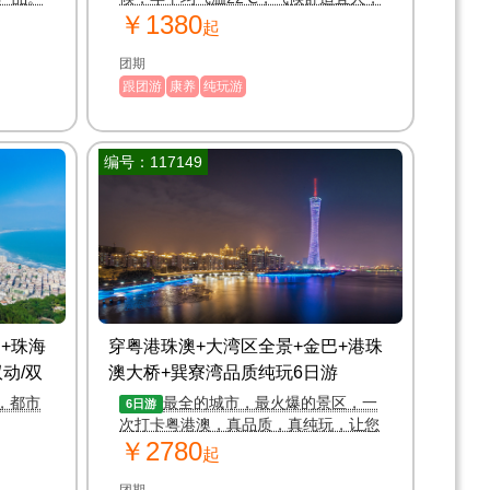
￥1380
即使在冬季，水温也不是特别低，一年
起
四季都很适合游玩
团期
跟团游
康养
纯玩游
编号：117149
+珠海
穿粤港珠澳+大湾区全景+金巴+港珠
动/双
澳大桥+巽寮湾品质纯玩6日游
，都市
最全的城市，最火爆的景区，一
6日游
次打卡粤港澳，真品质，真纯玩，让您
￥2780
轻松游
起