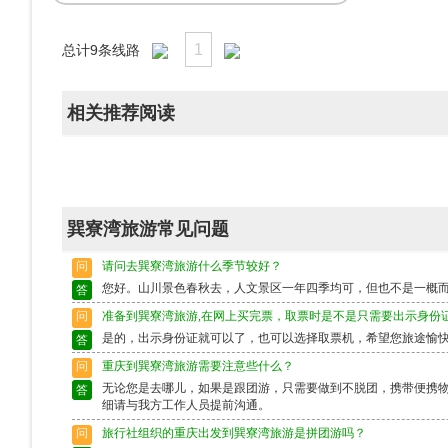
1
总计
9
条线路
相关推荐阅读
巽寮湾旅游常见问题
问
请问去巽寮湾旅游什么季节较好？
您好。山川景色春秋去，人文景区一年四季均可，但也不是一概
答
问
准备到巽寮湾旅游,在网上买完票，取票时是不是只需要出示身份
是的，出示身份证就可以了，也可以选择取票机，希望您旅途愉
答
问
重庆到巽寮湾旅游需要注意些什么？
无论您是去哪儿，如果是跟团游，只需要做到不脱团，携带便携
答
细请与我方工作人员提前沟通。
问
旅行社组织的重庆出发到巽寮湾旅游是拼团游吗？