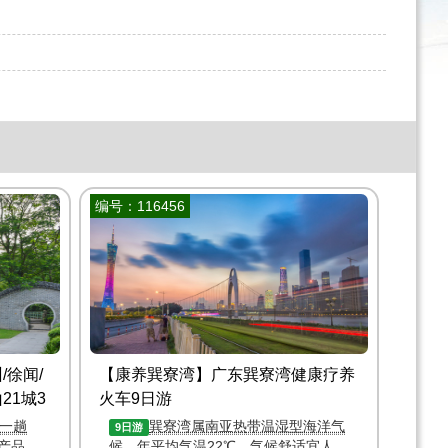
编号：116456
/徐闻/
【康养巽寮湾】广东巽寮湾健康疗养
21城3
火车9日游
，一趟
巽寮湾属南亚热带温湿型海洋气
9日游
产品。
候，年平均气温22℃，气候舒适宜人，