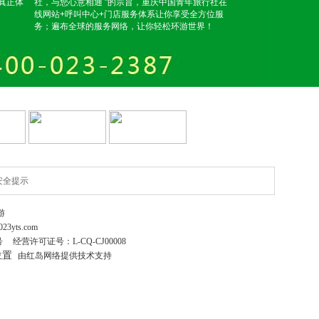
真正体
社，与您心意相通 "的宗旨，重庆中国青年旅行社在
线网站+呼叫中心+门店服务体系让你享受全方位服
务；遍布全球的服务网络，让你轻松环游世界！
安全提示
游
023yts.com
号
经营许可证号：
L-CQ-CJ00008
位置
由红岛网络提供技术支持