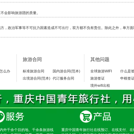
这不会影响旅游团的质量。
塌方，政治军事等不可抗力因素造成不可出行，双方都不负有责任。除此之外，单方面
毕竟还是比较累的一项活动，除了相对轻松的邮轮，其它行程都是一路行走，换乘交通
旅游合同
其他问题
当地警察局，不要随便乱走。
怎么办
标准旅游合同
国内游合同(范本)
全球旅游WIFI
什么是
出境游合同(范本)
代订服务合同
旅游签证
申根签
境外wifi出租
内外千余个目的地、千余条旅游线
重庆中国青年旅行社在线预订、在线支付、在