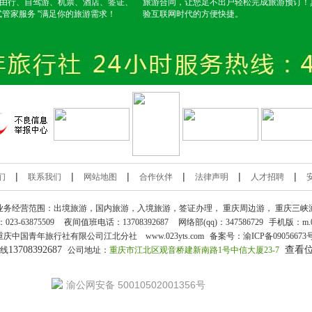
由行、自驾游、机票、酒店、签证、
旅游合同，让您足不出户轻松完成旅游预订！
式管家服务 "满足你的旅游需求！
验互联网时代的方便快捷。
|
|
|
|
|
|
们
联系我们
网站地图
合作伙伴
法律声明
人才招聘
业务经营范围：出境旅游，国内旅游，入境旅游，签证办理，
重庆周边游
，
重庆三峡
：
023-63875509
夜间值班电话：13708392687
网络部(qq)：
347586729
手机版：
m.
重庆中国青年旅行社
有限公司江北分社 www.023yts.com
备案号：
渝ICP备09056673
13708392687
查看
热线
公司地址：
重庆市江北区观音桥建新南路1号中信大厦23-7
渝公网安备 50010502001356号