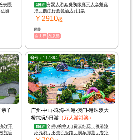
爸去哪
有双人游套餐和家庭三人套餐选
3日游
生动物
择，自由行套餐酒店+门票
￥2910
起
团期
自由行
品质游
编号：117394
区亲子
广州-中山-珠海-香港-澳门-港珠澳大
桥纯玩5日游
（万人游港澳）
隆海洋王
全程0购物0自费真纯玩，粤港澳
5日游
极熊等
环线游，不走回头路，同车同导，专业
操作，行程安排恰到好处轻松完美游