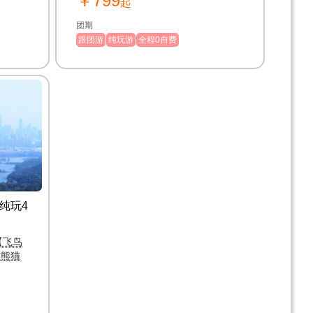
￥799
起
团期
跟团游
纯玩游
全程0自费
纯玩4
【飞鸟
访熊猫
住宿