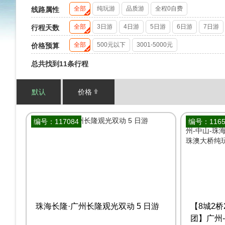
全部
纯玩游
品质游
全程0自费
线路属性
全部
3日游
4日游
5日游
6日游
7日游
行程天数
全部
500元以下
3001-5000元
价格预算
总共找到11条行程
默认
价格
编号：117084
编号：1165
珠海长隆·广州长隆观光双动 5 日游
【8城2桥
团】广州-