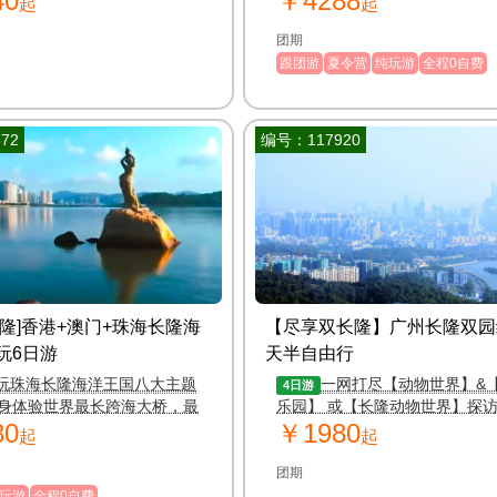
40
￥4288
起
起
团期
跟团游
夏令营
纯玩游
全程0自费
72
编号：117920
长隆]香港+澳门+珠海长隆海
【尽享双长隆】广州长隆双园
玩6日游
天半自由行
玩珠海长隆海洋王国八大主题
一网打尽【动物世界】&
4日游
身体验世界最长跨海大桥，最
乐园】 或【长隆动物世界】探
80
￥1980
道
三胞胎，全程精选携程三钻酒店
起
起
团期
玩游
全程0自费