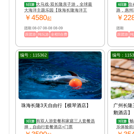
湾-香港-
大马戏·双长隆亲子游，全球最
住
5日游
6日游
大海洋主题乐园【珠海长隆海洋王
日游
路，惠州
￥4580
￥22
国】，畅玩园内八大主题区域！
起
团期 08-07 08-08 08-09
团期
跟团游
纯玩游
全程0自费
跟团游
纯
编号：115362
编号：1153
珠海长隆3天自由行【横琴酒店】
广州长隆
鹅酒店】
有双人游套餐和家庭三人套餐选
畅
3日游
3日游
择，自由行套餐酒店+门票
乐体验前
【欢乐世