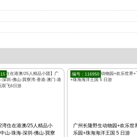
15
编号：116950
2湾住在港澳/25人精品小
广州长隆野生动物园+欢乐世
中山-珠海-深圳-佛山-巽寮
乐园+珠海海洋王国 5 日游