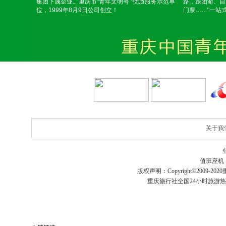
集团下属企业。重庆市"青年文明号 "优质服务示范单
路，跟团游、自
位，1999年8月9日公司创立！
门票……"一站
关于我
值班座机
版权声明：Copyright©2009-2020
重庆旅行社
全国24小时旅游