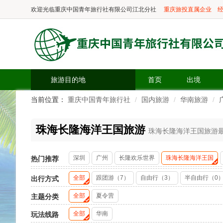
欢迎光临
重庆中国青年旅行社有限公司江北分社
重庆旅投直属企业
经
旅游目的地
首页
出境
当前位置：
重庆中国青年旅行社
国内旅游
华南旅游
珠海长隆海洋王国旅游
珠海长隆海洋王国旅游最
深圳
广州
长隆欢乐世界
珠海长隆海洋王国
热门推荐
全部
跟团游（7）
自由行（3）
半自由行（0
出行方式
全部
夏令营
主题分类
全部
华南
玩法线路