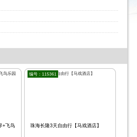
编号：115361
界+飞鸟
珠海长隆3天自由行【马戏酒店】