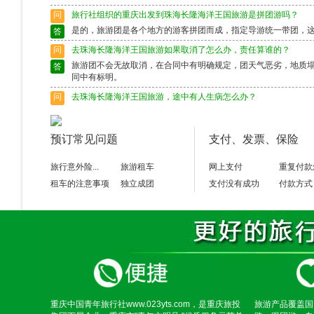
问
旅行社组织的重庆出发到珠海长隆海洋王国旅游是拼团游吗？
是的，旅游团是各个地方的游客拼团而成，指定导游统一带团，
答
问
去珠海长隆海洋王国旅游如果取消了怎么办，责任算谁的？
旅游团不会无故取消，在合同中有明确规定，团天气恶劣，地质
答
同中有标明。
问
去珠海长隆海洋王国旅游，途中有人生病怎么办？
出行前请确保身体状况良好，如果身体异样请别选择出行，旅游
答
富的导游会作出准确的判断，请配合。
预订常见问题
支付、发票、保险
问
去珠海长隆海洋王国旅游途中脱团了怎么办？
请保留好导游的电话，以备不时之需。如果情况特殊请及时联系
答
旅行意外险...
旅游租车
网上支付
重复付款
租车的注意事项
独立成团
支付没有成功
付款方式
重庆中国青年旅行社www.023yts.com，是重庆旅投
旅游产品覆盖国