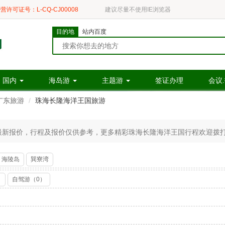
营许可证号：L-CQ-CJ00008
建议尽量不使用IE浏览器
目的地
站内百度
国内
海岛游
主题游
签证办理
会议
广东旅游
珠海长隆海洋王国旅游
新报价，行程及报价仅供参考，更多精彩珠海长隆海洋王国行程欢迎拨打400-
海陵岛
巽寮湾
）
自驾游（0）