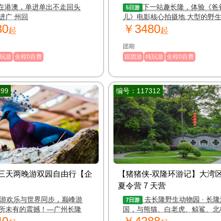
澳门-港珠澳大桥纯玩双飞6
在港澳，单进单出不走回头
下一站趣长隆，体验《爸
5日游
进广 州回
儿》电影核心拍摄地,大型的野
80
￥3480
主题公园。
起
起
团期
玩游
全程0自费
跟团游
纯玩游
全程0自费
99
编号：117312
三天两晚游双园自由行【企
【猪猪侠-双隆环游记】大湾
夏令营 7 天营
游欢乐与世界同步，巅峰游
去长隆野生动物园 · 长
7日游
所未有的震撼！—广州长隆
国，与熊猫、白老虎、鲸鲨、北
界】
动物交朋友！