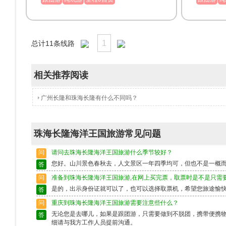
1
总计
11
条线路
相关推荐阅读
广州长隆和珠海长隆有什么不同吗？
珠海长隆海洋王国旅游常见问题
问
请问去珠海长隆海洋王国旅游什么季节较好？
您好。山川景色春秋去，人文景区一年四季均可，但也不是一概
答
问
准备到珠海长隆海洋王国旅游,在网上买完票，取票时是不是只需
是的，出示身份证就可以了，也可以选择取票机，希望您旅途愉
答
问
重庆到珠海长隆海洋王国旅游需要注意些什么？
无论您是去哪儿，如果是跟团游，只需要做到不脱团，携带便携
答
细请与我方工作人员提前沟通。