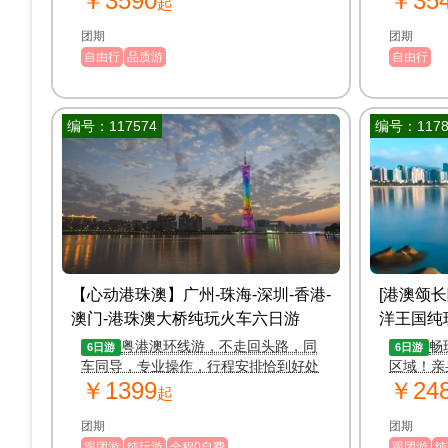
￥3590
￥35
起
团期
团期
自由行
品质游
自由行
编号：117574
编号：1178
【心动港珠澳】广州-珠海-深圳-香港-
[港澳颂
澳门-港珠澳大桥纯玩火车六日游
洋王国纯
粤港澳环线游，不走回头路，同
畅
6日游
6日游
车同导，专业操作，行程安排恰到好处
区域！亲
￥1399
￥24
轻松完美游
长海底隧
起
团期
团期
跟团游
纯玩游
全程0自费
跟团游
纯