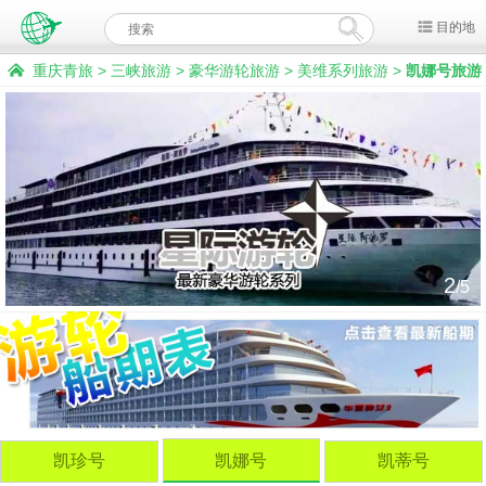
目的地
重庆青旅
>
三峡旅游
>
豪华游轮旅游
>
美维系列旅游
>
凯娜号旅游
2
/5
凯珍号
凯娜号
凯蒂号