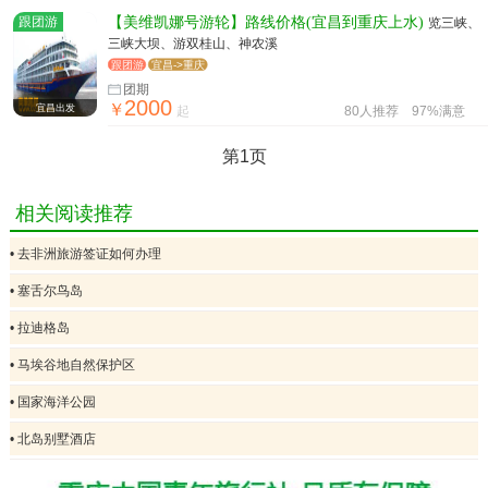
跟团游
【美维凯娜号游轮】路线价格(宜昌到重庆上水)
览三峡、
三峡大坝、游双桂山、神农溪
跟团游
宜昌->重庆
团期
2000
￥
宜昌出发
起
80人推荐
97%满意
第1页
相关阅读推荐
• 去非洲旅游签证如何办理
• 塞舌尔鸟岛
• 拉迪格岛
• 马埃谷地自然保护区
• 国家海洋公园
• 北岛别墅酒店