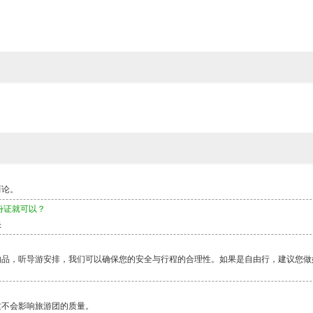
而论。
份证就可以？
快
物品，听导游安排，我们可以确保您的安全与行程的合理性。如果是自由行，建议您做
这不会影响旅游团的质量。