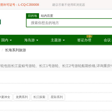
营许可证号：L-CQ-CJ00008
建议尽量不使用IE浏览器
目的地
站内百度
国内
海岛游
主题游
签证办理
会议
长海系列旅游
包括长江蓝鲸号游轮、长江1号游轮、长江2号游轮船期价格,详询重庆中青旅40
华夏神女
龙腾系列
长江探索
星际系列