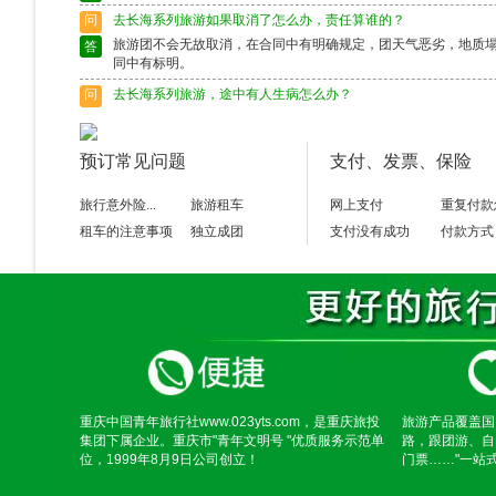
问
去长海系列旅游如果取消了怎么办，责任算谁的？
旅游团不会无故取消，在合同中有明确规定，团天气恶劣，地质
答
同中有标明。
问
去长海系列旅游，途中有人生病怎么办？
出行前请确保身体状况良好，如果身体异样请别选择出行，旅游
答
富的导游会作出准确的判断，请配合。
预订常见问题
支付、发票、保险
问
去长海系列旅游途中脱团了怎么办？
请保留好导游的电话，以备不时之需。如果情况特殊请及时联系
答
旅行意外险...
旅游租车
网上支付
重复付款
租车的注意事项
独立成团
支付没有成功
付款方式
重庆中国青年旅行社www.023yts.com，是重庆旅投
旅游产品覆盖国
集团下属企业。重庆市"青年文明号 "优质服务示范单
路，跟团游、自
位，1999年8月9日公司创立！
门票……"一站