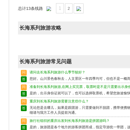
1
总计
13
条线路
2
长海系列旅游攻略
长海系列旅游常见问题
问
请问去长海系列旅游什么季节较好？
您好。山川景色春秋去，人文景区一年四季均可，但也不是一概
答
问
准备到长海系列旅游,在网上买完票，取票时是不是只需要出示身
是的，出示身份证就可以了，也可以选择取票机，希望您旅途愉
答
问
重庆到长海系列旅游需要注意些什么？
无论您是去哪儿，如果是跟团游，只需要做到不脱团，携带便携
答
细请与我方工作人员提前沟通。
问
旅行社组织的重庆出发到长海系列旅游是拼团游吗？
是的，旅游团是各个地方的游客拼团而成，指定导游统一带团，
答