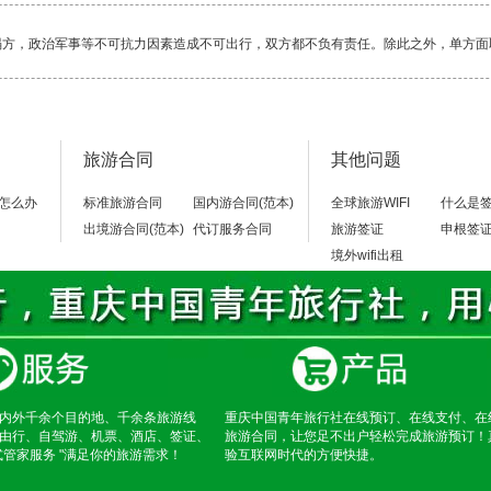
塌方，政治军事等不可抗力因素造成不可出行，双方都不负有责任。除此之外，单方面
毕竟还是比较累的一项活动，除了相对轻松的邮轮，其它行程都是一路行走，换乘交通
旅游合同
其他问题
当地警察局，不要随便乱走。
怎么办
标准旅游合同
国内游合同(范本)
全球旅游WIFI
什么是
出境游合同(范本)
代订服务合同
旅游签证
申根签
境外wifi出租
内外千余个目的地、千余条旅游线
重庆中国青年旅行社在线预订、在线支付、在
由行、自驾游、机票、酒店、签证、
旅游合同，让您足不出户轻松完成旅游预订！
式管家服务 "满足你的旅游需求！
验互联网时代的方便快捷。