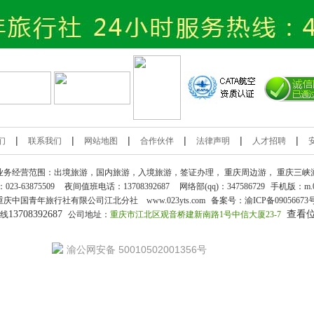
|
|
|
|
|
|
们
联系我们
网站地图
合作伙伴
法律声明
人才招聘
业务经营范围：出境旅游，国内旅游，入境旅游，签证办理，
重庆周边游
，
重庆三峡
：
023-63875509
夜间值班电话：13708392687
网络部(qq)：
347586729
手机版：
m.
重庆中国青年旅行社
有限公司江北分社 www.023yts.com
备案号：
渝ICP备09056673
13708392687
查看
热线
公司地址：
重庆市江北区观音桥建新南路1号中信大厦23-7
渝公网安备 50010502001356号