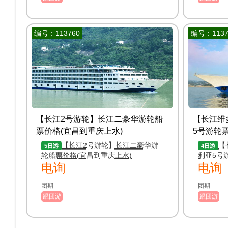
编号：113760
编号：1137
【长江2号游轮】长江二豪华游轮船
【长江维
票价格(宜昌到重庆上水)
5号游轮票
【长江2号游轮】长江二豪华游
【
5日游
4日游
轮船票价格(宜昌到重庆上水)
利亚5号
电询
电询
团期
团期
跟团游
跟团游