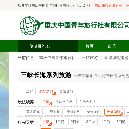
欢迎光临
重庆中国青年旅行社有限公司江北分社
重庆旅投直属企业
经
旅游目的地
首页
出境
当前位置：
重庆中国青年旅行社
三峡旅游
豪华游轮旅游
三峡长海系列旅游
重庆青年旅行社提供长海系列游轮
全部
豪华游轮
普通游轮
全部
重庆->宜昌
宜昌->重庆
玩法线路
黄金游轮
世纪游轮
美维系列
总统游轮
长海系列
全部
1日游
2日游
3日游
4日游
5日游
行程天数