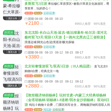
多斯双飞5日游
希拉穆仁草原景区+敕勒川草原文化旅游区，尊
享双草，玩的舒心！
跟团游
纯玩游
全程0自费
重庆出发
团期 08-08 08-09 08-10
2180
￥
起
8960人推荐
98%满意
跟团游
东北沈阳-长白山天池-延吉-镜泊湖瀑布-哈尔滨-漠河北
极村双飞9天/双卧13天游【一路向北黑吉辽三省联游】
浪漫边城∣湖光山色∣边境巡游∣极光探秘
跟团游
纯玩游
全程0自费
重庆出发
团期 08-08 08-10 08-12 08-15 08-17
3380
￥
起
8960人推荐
96%满意
跟团游
北京轻奢慢游双飞/双高5日游（18人精品团）
直飞北京0
购物0自费，经典北京一地
跟团游
纯玩游
全程0自费
团期 08-08 08-09 08-10 08-11 08-12
2880
￥
重庆出发
起
6500人推荐
96%满意
跟团游
【敦煌额济纳胡杨林】玩转甘肃+内蒙三大经典胡杨林
（金塔胡杨林/胡杨林1-8道桥/弱水金沙胡杨林）双动8日
游
纯玩 0 购物 0 自费，门票区间车全含， 两晚额济纳民宿双人间
跟团游
胡杨林
纯玩游
全程0自费