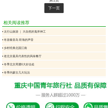
第1页
下一页
相关阅读推荐
• 太行山旅游 ｜ 大自然的鬼斧神工
• 冬游秦皇岛 听海的声音
• 乡村经典北国江南
• 老北京最具代表性的风味餐厅
• 冬季北京周遭6大好去处
• 冬季内蒙古几大玩法