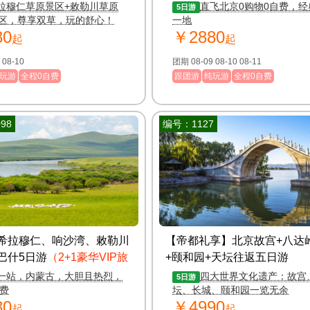
拉穆仁草原景区+敕勒川草原
直飞北京0购物0自费，经
5日游
区，尊享双草，玩的舒心！
一地
80
￥2880
起
起
团期 08-09 08-10
团期 08-09 08-10 08-11
玩游
全程0自费
跟团游
纯玩游
全程0自费
98
编号：1127
希拉穆仁、响沙湾、敕勒川
【帝都礼享】北京故宫+八达
巴什5日游
（2+1豪华VIP旅
+颐和园+天坛往返五日游
一站，内蒙古，大胆且热烈，
四大世界文化遗产：故宫
5日游
自费
坛、长城、颐和园一览无余
80
￥4990
起
起