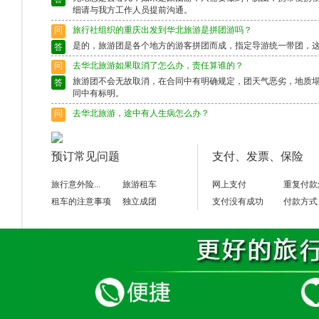
细请与我方工作人员提前沟通。
问
旅行社组织的重庆出发到华北旅游是拼团游吗？
是的，旅游团是各个地方的游客拼团而成，指定导游统一带团，
答
问
去华北旅游如果取消了怎么办，责任算谁的？
旅游团不会无故取消，在合同中有明确规定，团天气恶劣，地质
答
同中有标明。
问
去华北旅游，途中有人生病怎么办？
出行前请确保身体状况良好，如果身体异样请别选择出行，旅游
答
富的导游会作出准确的判断，请配合。
预订常见问题
支付、发票、保险
问
去华北旅游途中脱团了怎么办？
请保留好导游的电话，以备不时之需。如果情况特殊请及时联系
答
旅行意外险...
旅游租车
网上支付
重复付款
租车的注意事项
独立成团
支付没有成功
付款方式