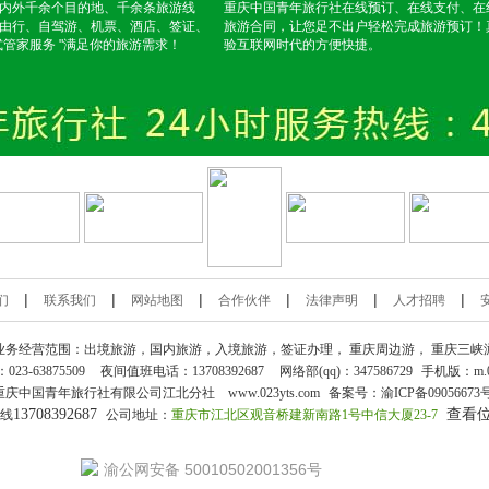
内外千余个目的地、千余条旅游线
重庆中国青年旅行社在线预订、在线支付、在
由行、自驾游、机票、酒店、签证、
旅游合同，让您足不出户轻松完成旅游预订！
式管家服务 "满足你的旅游需求！
验互联网时代的方便快捷。
|
|
|
|
|
|
们
联系我们
网站地图
合作伙伴
法律声明
人才招聘
业务经营范围：出境旅游，国内旅游，入境旅游，签证办理，
重庆周边游
，
重庆三峡
：
023-63875509
夜间值班电话：13708392687
网络部(qq)：
347586729
手机版：
m.
重庆中国青年旅行社
有限公司江北分社 www.023yts.com
备案号：
渝ICP备09056673
13708392687
查看
热线
公司地址：
重庆市江北区观音桥建新南路1号中信大厦23-7
渝公网安备 50010502001356号