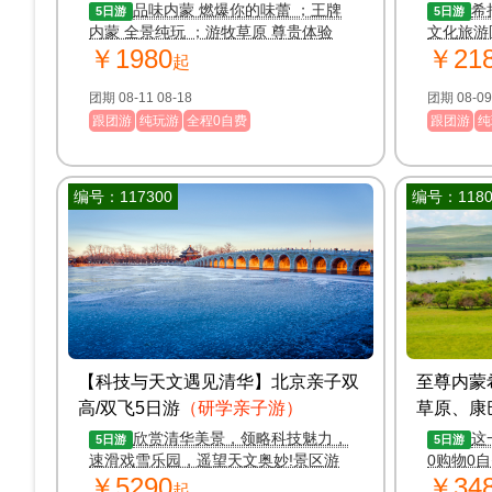
团/忆马平川）
品味内蒙 燃爆你的味蕾 ；王牌
希
5日游
5日游
内蒙 全景纯玩 ；游牧草原 尊贵体验
文化旅游
￥1980
￥21
起
团期 08-11 08-18
跟团游
纯玩游
全程0自费
跟团游
纯
编号：117300
编号：1180
【科技与天文遇见清华】北京亲子双
至尊内蒙
高/双飞5日游
（研学亲子游）
草原、康
游大巴）
欣赏清华美景，领略科技魅力，
这
5日游
5日游
速滑戏雪乐园，遥望天文奥妙!景区游
0购物0
￥5290
￥34
览时间加长、资深导游深度讲解、线路
起