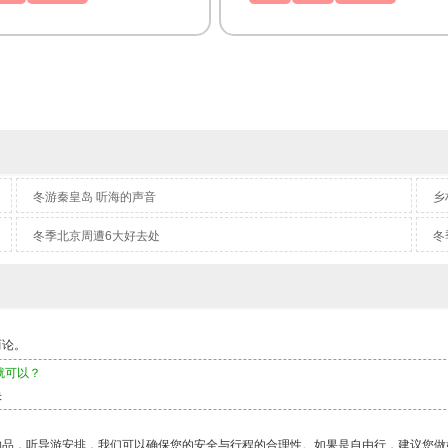
冬游秦皇岛 听海的声音
乡
冬季北京周遭6大好去处
冬
而论。
就可以？
快
物品，听导游安排，我们可以确保您的安全与行程的合理性。如果是自由行，建议您做