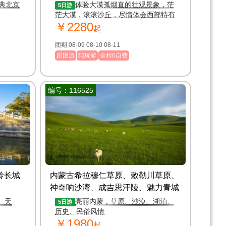
典北京
体验大漠孤烟直的壮观景象，茫
5日游
茫大漠，滚滚沙丘，尽情体会西部特有
￥2280
的辽阔
起
团期 08-09 08-10 08-11
跟团游
纯玩游
全程0自费
编号：116525
岭长城
内蒙古希拉穆仁草原、敕勒川草原、
神奇响沙湾、成吉思汗陵、魅力青城
双飞5日游
（亮丽内蒙）
、天
亮丽内蒙，草原、沙漠、湖泊、
5日游
历史、民俗风情
￥1980
起