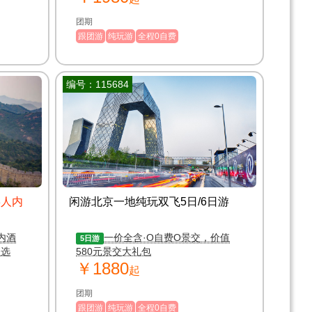
团期
跟团游
纯玩游
全程0自费
编号：115684
8人内
闲游北京一地纯玩双飞5日/6日游
内酒
一价全含·O自费O景交，价值
5日游
名选
580元景交大礼包
￥1880
起
团期
跟团游
纯玩游
全程0自费