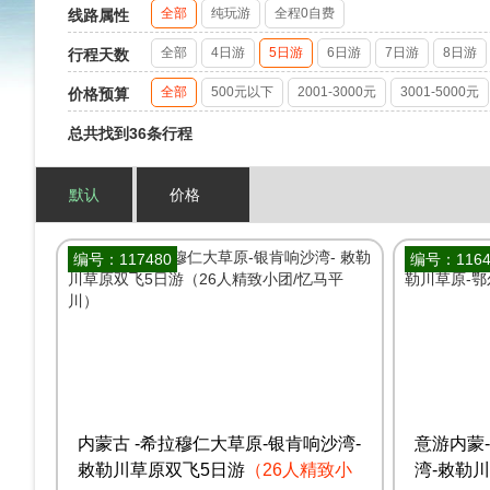
全部
纯玩游
全程0自费
线路属性
全部
4日游
5日游
6日游
7日游
8日游
行程天数
全部
500元以下
2001-3000元
3001-5000元
价格预算
总共找到36条行程
默认
价格
编号：117480
编号：1164
内蒙古 -希拉穆仁大草原-银肯响沙湾-
意游内蒙
敕勒川草原双飞5日游
（26人精致小
湾-敕勒