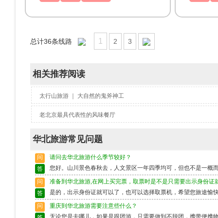
1
总计
36
条线路
2
3
相关推荐阅读
太行山旅游 ｜ 大自然的鬼斧神工
老北京最具代表性的风味餐厅
华北旅游常见问题
问
请问去华北旅游什么季节较好？
您好。山川景色春秋去，人文景区一年四季均可，但也不是一概
答
问
准备到华北旅游,在网上买完票，取票时是不是只需要出示身份证
是的，出示身份证就可以了，也可以选择取票机，希望您旅途愉
答
问
重庆到华北旅游需要注意些什么？
无论您是去哪儿，如果是跟团游，只需要做到不脱团，携带便携
答