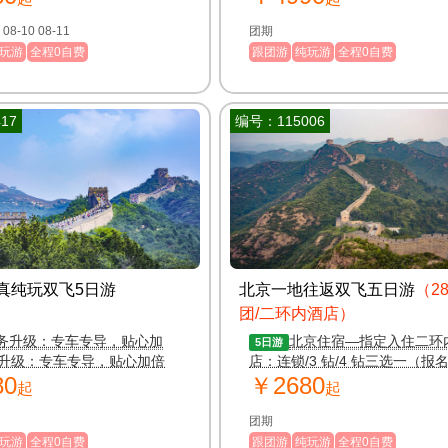
团期 08-09 08-10 08-11
团期
玩游
全程0自费
跟团游
纯玩游
全程0自费
17
编号：115006
真纯玩双飞5日游
北京一地往返双飞五日游
（2
团/二环内酒店）
务升级：专车专导，贴心加
北京住宿—指定入住二环
5日游
升级：专车专导，贴心加倍
店：连锁/3 钻/4 钻三选一（报
80
￥2680
择）
起
起
团期
玩游
全程0自费
跟团游
纯玩游
全程0自费