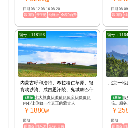
轻 松闲情逸致、感受科技北京，魅力
京城！
团期 08-12 08-16 08-20
跟团游
亲子游
纯玩游
全程0自费
跟团游
纯
编号：118193
编号：1164
内蒙古呼和浩特、希拉穆仁草原、银
北京一地
肯响沙湾、成吉思汗陵、鬼城康巴什
双飞5日/双卧7日游
（荣耀蒙古/一价
七大尊贵从眼睛到耳朵从味蕾到
服
5日游
5日游
全含）
内心让你做一个真正的蒙古人
倍。服务
￥1880
￥25
起
团期
团期
跟团游
纯玩游
全程0自费
跟团游
纯