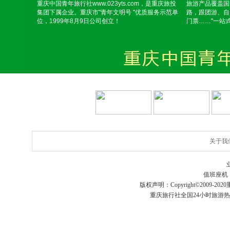
重庆中国青年旅行社www.023yts.com，是重庆旅投
旅游产品覆盖国
集团下属企业。重庆市"青年文明号 "优质服务示范单
路，跟团游、自
位，1999年8月9日公司创立！
门票……"一站
关于我
值班座机
版权声明：Copyright©2009-2020
重庆旅行社
全国24小时旅游