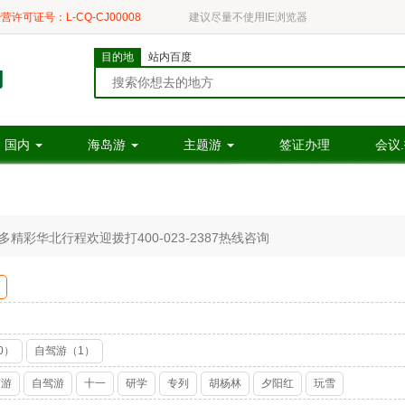
营许可证号：L-CQ-CJ00008
建议尽量不使用IE浏览器
目的地
站内百度
国内
海岛游
主题游
签证办理
会议
彩华北行程欢迎拨打400-023-2387热线咨询
0）
自驾游（1）
节游
自驾游
十一
研学
专列
胡杨林
夕阳红
玩雪