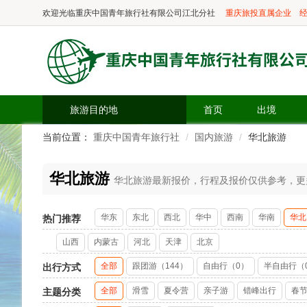
欢迎光临
重庆中国青年旅行社有限公司江北分社
重庆旅投直属企业
经
旅游目的地
首页
出境
当前位置：
重庆中国青年旅行社
国内旅游
华北旅游
华北旅游
华北旅游最新报价，行程及报价仅供参考，更多精
华东
东北
西北
华中
西南
华南
华北
热门推荐
山西
内蒙古
河北
天津
北京
全部
跟团游（144）
自由行（0）
半自由行（
出行方式
全部
滑雪
夏令营
亲子游
错峰出行
春
主题分类