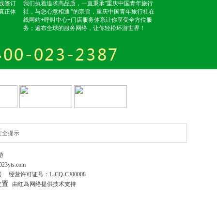
线签订
我们执着追求高品质，一直秉承"重庆中国青年旅行
真正体
社，与您心意相通 "的宗旨，重庆中国青年旅行社在
线网站+呼叫中心+门店服务体系让你享受全方位服
务；遍布全球的服务网络，让你轻松环游世界！
安全提示
游
023yts.com
号
经营许可证号：
L-CQ-CJ00008
位置
由红岛网络提供技术支持