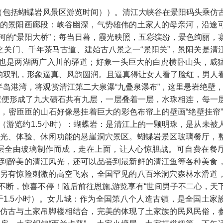
（包括蝴蝶岩风景区游览时间））。​清江大峡谷在景阳码头乘仿
的景阳画廊段：峡谷幽深，气势雄伟的土家人的母亲河，沿途
河的“景阳大桥”；每当日暮，霞光映照，五彩缤纷，景色绚丽，
之关门、千年茶马古道、建始古八景之一“景阳关”，景阳关是清
，也是两湖两广入川的驿道；好象一头巨大的白虎横卧山头，威
满的双乳，形象逼真、风韵圆润。且逼真得让女人看了脸红，男人
半岛港湾，将观赏清江第二大泉瀑“九叠泉瀑布”，这里悬岩绝壁，
壁便形成了九大碛石共有九层，一层叠着一层，水珠相连，每一
，密匝匝的山石好像悬挂着巨大的彩色布帘上的壁画“绝壁挂帘”
区（游览约1.5小时）：蝴蝶岩：是清江上的一颗明珠，是从未被
光、体验、休闲功能的悬崖洞穴景区。蝴蝶岩景区玻璃餐厅，
两层全由玻璃制作而成，走在上面，让人心惊胆战。可自费在餐
到醉美的清江风光，还可以品尝到最新鲜的清江鱼等各种美食
另有惊险刺激的高空飞索，全国罕见的八百米洞穴森林水滑道
不断，惊喜不停！随后前往恩施,游览享有“世间男子不二心，天
于1.5小时）。女儿城：作为全国第八个人造古镇，是全国土家
仿古与土家吊脚楼相结合，完美的体现了土家族的民风民俗，