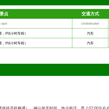
景点
交通方式
c spot
Unobstructed
公里，约5小时车程）
汽车
公里，约5小时车程）
汽车
请保持手机畅通），确认侯车时间、地点电话。早上07:00左右