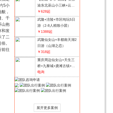
约5小
渝东北巫山小三峡+云阳
龙缸·云端廊桥+ 张飞庙
￥628
起
地貌，
+奉节白帝城·瞿塘峡3日
缝、千
武隆+涪陵+市区纯玩5日
游
环山抱
游（2-8人精致小团）
存和发
￥1388
起
示了二
武隆仙女山+丰都南天湖2
习俗。
日游（山湖之恋）
行前往
￥318
起
重庆周边仙女山+天生三
桥+九黎城+龚滩古镇+乌
江画廊纯玩2日游（仙天
电询
九龚乌2-8人纯玩团）
长寿湖、菩提山、菩提古
镇直通车一日游
电询
“大兵小将”军事夏令营7日
营/10日营/14日营/21日营
￥1980
起