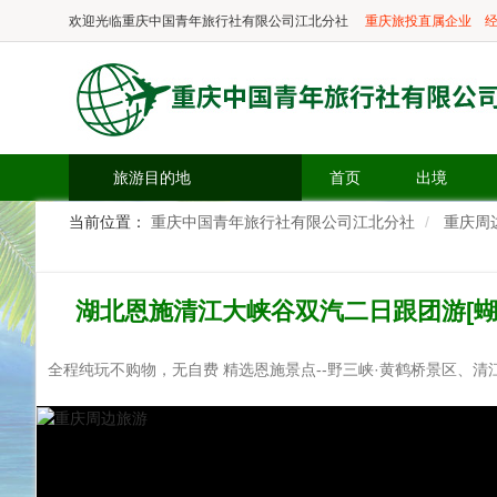
欢迎光临
重庆中国青年旅行社有限公司江北分社
重庆旅投直属企业
经
旅游目的地
首页
出境
当前位置：
重庆中国青年旅行社有限公司江北分社
重庆周
湖北恩施清江大峡谷双汽二日跟团游[蝴蝶
全程纯玩不购物，无自费 精选恩施景点--野三峡·黄鹤桥景区、清