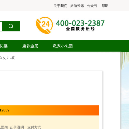
关于我们
旅游资讯
公众号
帮助
.拓展
康养旅居
私家小包团
/女儿城]
12839
见团期
起价说明
支付方式