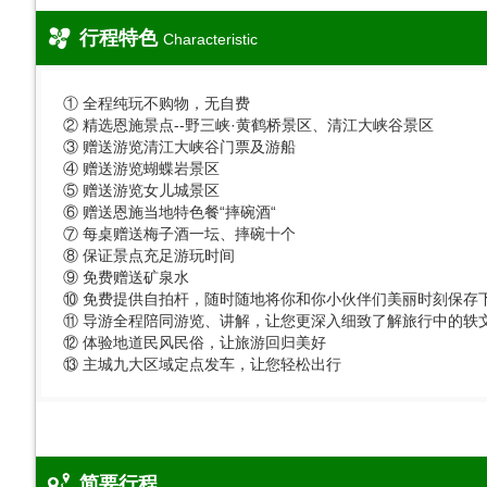
行程特色
Characteristic
① 全程纯玩不购物，无自费
② 精选恩施景点--野三峡·黄鹤桥景区、清江大峡谷景区
③ 赠送游览清江大峡谷门票及游船
④ 赠送游览蝴蝶岩景区
⑤ 赠送游览女儿城景区
⑥ 赠送恩施当地特色餐“摔碗酒“
⑦ 每桌赠送梅子酒一坛、摔碗十个
⑧ 保证景点充足游玩时间
⑨ 免费赠送矿泉水
⑩ 免费提供自拍杆，随时随地将你和你小伙伴们美丽时刻保存
⑪ 导游全程陪同游览、讲解，让您更深入细致了解旅行中的轶
⑫ 体验地道民风民俗，让旅游回归美好
⑬ 主城九大区域定点发车，让您轻松出行
简要行程