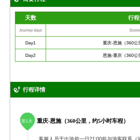
天数
行程
Journey days
Sceni
Day1
重庆-恩施（360
Day2
恩施-重庆（360
行程详情
重庆-恩施（360公里，约5小时车程）
第1天
客服人员于出游前一日21:00前与游客联系（