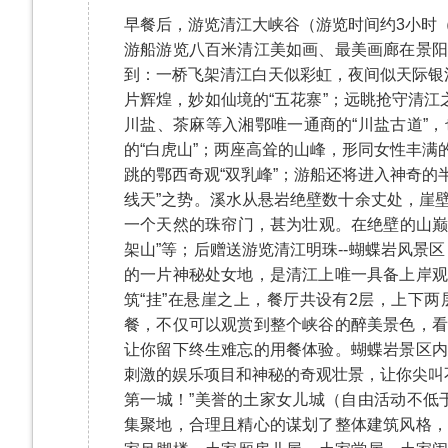
早餐后，游览清江大峡谷（游览时间约3小时
游船游览八百米清江美如画、最美画廊在景阳
到：一桥飞架清江白天似彩虹，夜间似天际银
片辉煌，妙如仙境的“五花寨”；远眺抢守清江
川盐、茶麻等入湘鄂唯一通商的“川盐古道”
的“白虎山”；两座高耸的山峰，形同女性丰
跳的鄂西奇观“双乳峰”；游船还将进入神奇的
线天”之势。溪水从悬岩绝壁数十余丈处，崖
一个天然的珠帘门，甚为壮观。在绝壁的山巅
架山”等；后赠送游览清江明珠--蝴蝶岩风景
的一片神秘处女地，是清江上唯一具备上岸观
筑“挂”在悬崖之上，餐厅共设有2层，上下
餐，不仅可以观赏到整个峡谷的醉美景色，看
让你留下终生难忘的用餐体验。蝴蝶岩景区内
刺激的娱乐项目和神秘的奇观壮景，让你尖叫
第一城！”美誉的土家女儿城（自由活动不低
集聚地，合理且精心的谋划了整体建筑风格，