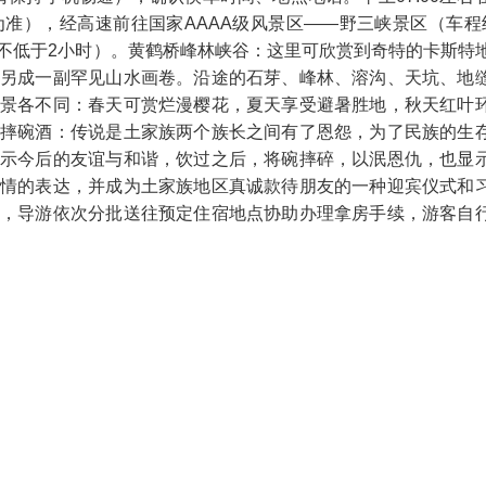
知为准），经高速前往国家AAAA级风景区——野三峡景区（车程
不低于2小时）。黄鹤桥峰林峡谷：这里可欣赏到奇特的卡斯特
另成一副罕见山水画卷。沿途的石芽、峰林、溶沟、天坑、地
景各不同：春天可赏烂漫樱花，夏天享受避暑胜地，秋天红叶
摔碗酒：传说是土家族两个族长之间有了恩怨，为了民族的生
示今后的友谊与和谐，饮过之后，将碗摔碎，以泯恩仇，也显
情的表达，并成为土家族地区真诚款待朋友的一种迎宾仪式和
，导游依次分批送往预定住宿地点协助办理拿房手续，游客自