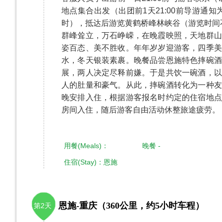
地点集合出发（出团前1天21:00前导游通
时），抵达后游览黄鹤桥峰林峡谷（游览时间
群峰耸立，万石峥嵘，在晚霞映照，天地群山
姿百态、美不胜收。年年岁岁迎游客，四季美
水，冬天银装素裹。晚餐品尝恩施特色摔碗酒
展，两人决定尽释前嫌。于是共饮一碗酒，以
人的肚量和豪气。从此，摔碗酒转化为一种友
晚安排入住，根据游客报名时约定的住宿地点
房间入住，随后游客自由活动休整旅途疲劳。
用餐(Meals)： 晚餐 -
住宿(Stay)：恩施
恩施-重庆（360公里，约5小时车程）
第2天