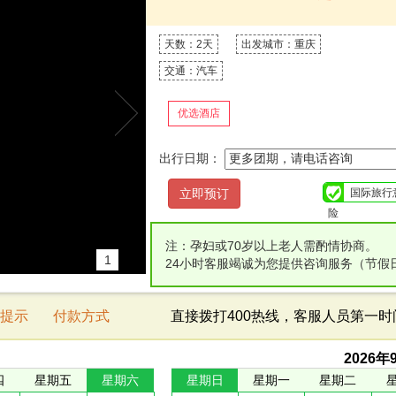
天数：2天
出发城市：重庆
交通：汽车
优选酒店
出行日期：
国际旅行
险
注：孕妇或70岁以上老人需酌情协商。
1
24小时客服竭诚为您提供咨询服务（节假
提示
付款方式
直接拨打400热线，客服人员第一
2026
年
四
星期五
星期六
星期日
星期一
星期二