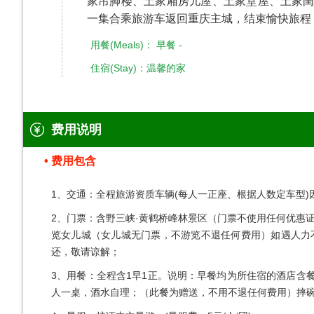
家吊脚楼、土家厢房儿屋、土家堂屋、土家闺
一集合乘旅游车返回重庆主城，结束愉快旅程
用餐(Meals)： 早餐 -
住宿(Stay)：温馨的家
费用说明
费用包含
​1、交通：全程旅游资质车辆(每人一正座、根据人数定车型
2、门票：含野三峡·黄鹤桥峰林景区（门票不使用任何优惠
览女儿城（女儿城无门票，不游览不退任何费用）如遇人力
还，敬请谅解；
3、用餐：全程含1早1正。说明：早餐均为所住宿的酒店含
人一桌，酒水自理；（此餐为赠送，不用不退任何费用）摔碗酒