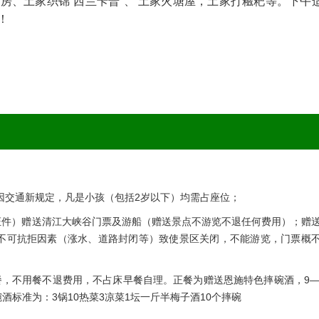
房、土家织锦“西兰卡普”、 土家火塘屋，土家打糍粑等。下午
！
)因交通新规定，凡是小孩（包括2岁以下）均需占座位；
证件）赠送清江大峡谷门票及游船（赠送景点不游览不退任何费用）；赠
不可抗拒因素（涨水、道路封闭等）致使景区关闭，不能游览，门票概
餐，不用餐不退费用，不占床早餐自理。正餐为赠送恩施特色摔碗酒，9—
标准为：3锅10热菜3凉菜1坛一斤半梅子酒10个摔碗