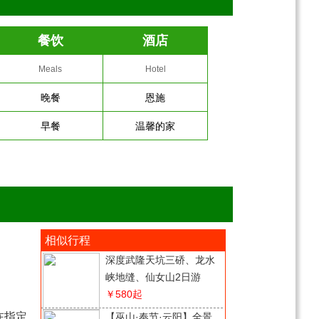
餐饮
酒店
Meals
Hotel
晚餐
恩施
早餐
温馨的家
相似行程
深度武隆天坑三硚、龙水
峡地缝、仙女山2日游
￥580
起
在指定
【巫山·奉节·云阳】全景