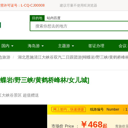
营许可证号：L-CQ-CJ00008
建议尽量不使用IE浏览器
目的地
站内百度
国内
海岛游
主题游
签证办理
会议
边旅游
湖北恩施清江大峡谷双汽二日跟团游[蝴蝶岩/野三峡/黄鹤桥峰林
岩/野三峡/黄鹤桥峰林/女儿城]
江大峡谷景区 超值赠送
网上签约，快速便捷
线路编号
Number
：1
￥468
起
市场价
Price
：
青旅价