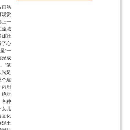
古画舫
纯玩网红重庆4天跟团旅
可观赏
游
寨上一
电询
江流域
玩转涪陵武陵山大裂谷
猛雄壮
+816地下核工程1日游
看了心
￥128
起
呈“一
【纯玩0购物】武隆仙女
层形成
山、天生三桥、龙水峡地
、“笔
缝、芙蓉江风光纯玩2日
电询
人踏足
游
整个建
厅内用
，绝对
，各种
下女儿
族文化
参观土