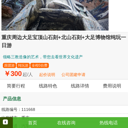
重庆周边大足宝顶山石刻+北山石刻+大足博物馆纯玩一
日游
领略三教造像的艺术，带您去看世界文化遗产
跟团游
纯玩游
全程0自费
￥300
起/人
起价说明
公司团建申请
简要行程
线路特色
线路详情
费用说明
产品信息
线路编号：
111668
出发城市：
重庆
首页
在线咨询
热线电话
往返交通：
汽车