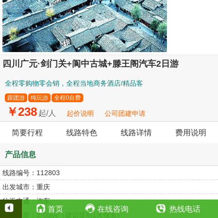
四川广元·剑门关+阆中古城+滕王阁汽车2日游
全程零购物零会销，全程当地商务酒店/精品客
跟团游
纯玩游
全程0自费
￥238
起/人
起价说明
公司团建申请
简要行程
线路特色
线路详情
费用说明
产品信息
线路编号：
112803
出发城市：
重庆
往返交通：
汽车
首页
在线咨询
热线电话
旅游团期：
2-Days（建议提前1天报名）