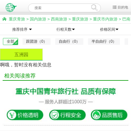
目的地
重庆青旅
>
国内旅游
>
西南旅游
>
重庆旅游
>
重庆市内旅游
>
巴南
旅游
>
五洲园旅游
推荐排序
行程天数
价格区间
全部
跟团游（0）
自由行（0）
半自由行（0）
五洲园
啊哦，暂时没有相关信息
相关阅读推荐