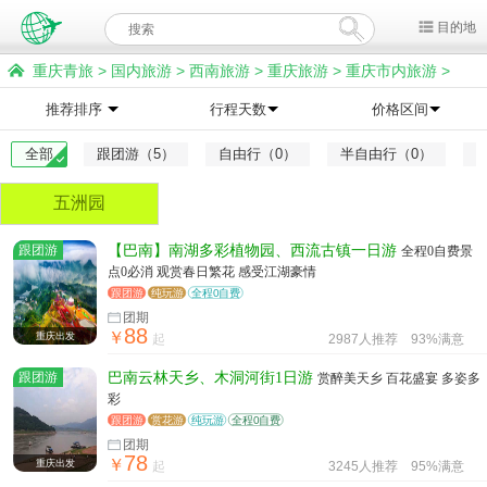
目的地
重庆青旅
>
国内旅游
>
西南旅游
>
重庆旅游
>
重庆市内旅游
>
巴南旅游
推荐排序
行程天数
价格区间
全部
跟团游（5）
自由行（0）
半自由行（0）
五洲园
跟团游
【巴南】南湖多彩植物园、西流古镇一日游
全程0自费景
点0必消 观赏春日繁花 感受江湖豪情
跟团游
纯玩游
全程0自费
团期
88
￥
重庆出发
起
2987人推荐
93%满意
跟团游
巴南云林天乡、木洞河街1日游
赏醉美天乡 百花盛宴 多姿多
彩
跟团游
赏花游
纯玩游
全程0自费
团期
78
￥
重庆出发
起
3245人推荐
95%满意