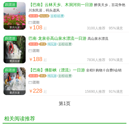
跟团游
【巴南】云林天乡、木洞河街一日游
醉美天乡，百花争艳
川东民居，码头遗风
跟团游
纯玩游
全程0自费
团期
108
￥
重庆出发
起
3100人推荐
95%满意
跟团游
巴南·龙泉谷高山泉水漂流一日游
高山泉水漂流
跟团游
漂流
纯玩游
全程0自费
团期
188
￥
起
7836人推荐
93%满意
重庆出发
跟团游
【巴南】佛影峡（漂流）一日游
全程0 购物 0 自费0会销
跟团游
漂流
纯玩游
全程0自费
团期
228
￥
起
15690人推荐
91%满意
重庆出发
第1页
相关阅读推荐