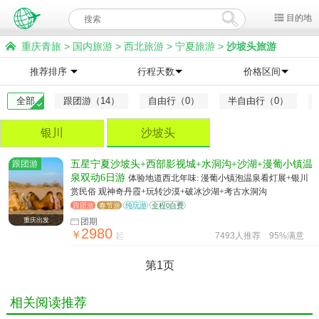
目的地
重庆青旅
>
国内旅游
>
西北旅游
>
宁夏旅游
>
沙坡头旅游
推荐排序
行程天数
价格区间
全部
跟团游（14）
自由行（0）
半自由行（0）
银川
沙坡头
跟团游
五星宁夏沙坡头+西部影视城+水洞沟+沙湖+漫葡小镇温
泉双动6日游
体验地道西北年味: 漫葡小镇泡温泉看灯展+银川
赏民俗 观神奇丹霞+玩转沙漠+破冰沙湖+考古水洞沟
跟团游
春节游
纯玩游
全程0自费
重庆出发
团期
2980
￥
起
7493人推荐
95%满意
第1页
相关阅读推荐