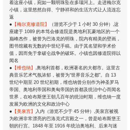
着这座小镇，宛如一颗明珠坠在多瑙河上。走进梅尔克
小镇，这里悠然自得、宁静祥和的生活方式让人流连忘
返
●
【梅尔克修道院】
（游览不少于 1 小时 30 分钟）,这
座建于 1089 的本笃会修道院是奥地利瓦豪地区的一个
巅峰杰作，被誉为巴洛克的明珠，院内有精美的壁画，
图书馆藏有无数的中世纪手稿。由于其名望和学术价
值，因而免于拿破仑战争的破坏。小镇也因修道院得以
闻名
●
【维也纳】
,奥地利首都，欧洲著名的大都市。这里古
典音乐艺术气氛浓郁，被誉为“世界音乐之都”。自 13
世纪中期至 20 世纪初期，维也纳曾分别作为神圣罗马
帝国、奥地利帝国和奥匈帝国的首都及统治中心而闻名
世界，在哈布斯堡王朝几百年的统治时期，维也纳一度
发展为欧洲的文化和政治中心
●
【美泉宫】
入内（游览不少于 45 分钟）,美泉宫被视
为欧洲非常漂亮的巴洛克式宫殿之一，曾是哈布斯堡王
朝的行宫。1848 年至 1916 年统治奥地利、后来与迷