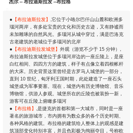
杰尔 -- 布拉迪斯拉发 --布拉格
●
【布拉迪斯拉发】
,它位于小咯尔巴仟山山麓和欧洲多
瑙河两岸，有多处宝贵的文化和历史古迹，又有静谧而
未加雕琢的自然风光。多瑙河从城中穿过，满是巴洛克
古老建筑的老城位于多瑙河的北岸
●
【布拉迪斯拉发城堡】
外观（游览不少于 15 分钟）,
布拉迪斯拉发城堡位于多瑙河岸边的一座丘陵上，是座
白红相间、四四方方的建筑，样子有点像立着四根帐杆
的大床。历史背景这里曾经是古罗马人城堡的一部分，
直到 10 世纪，匈牙利王国时期，此处建造了一座石头
城堡成为军事要塞。现在，城堡内有历史博物馆、音乐
博物馆，供游人参观。城堡所在的丘陵也被装扮一新，
游客可在丘陵上俯瞰多瑙河
●
【布拉格】
,是捷克的首都和第一大城市，同时是一座
著名的旅游城市，市内拥有为数众多的各个历史时期、
各种风格的建筑。布拉格的建筑给人整体上的观感是建
筑顶部变化特别丰富，并且色彩极为绚丽夺目，号称欧