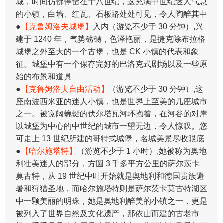
城，时间仿佛停留在十八世纪，这充满中世纪迷人气息
的小镇，白墙、红瓦、石板路处处可见，令人陶醉其中
●
【克鲁姆洛夫城堡】
入内（游览不少于 30 分钟）,兴
建于 1240 年，气势磅礴，色泽艳丽，是捷克除布拉格
城堡之外至大的一个古堡，也是 CK 小镇的代表和象
征。城堡中有一个保存完好的巴洛克式剧场以及一些原
始的布景和道具
●
【克鲁姆洛夫自由活动】
（游览不少于 30 分钟）,这
座南波西米亚的迷人小镇，也是世界上至美的几座城市
之一。被宽阔蜿蜒的伏尔塔瓦河环抱着，在河谷的对岸
以城堡为中心的中世纪的城市一望无边，令人惊叹。您
可走上 13 世纪所建的哥特式城堡，名城美景尽收眼底
●
【哈尔施塔特】
（游览不少于 1 小时）,她被称为奥地
利壮美迷人的部分，方圆 3 千多平方公里的萨尔茨卡
莫古特，从 19 世纪中叶开始就是奥地利和德国贵族避
暑和狩猎圣地，而哈尔施塔特则是萨尔茨卡莫古特湖区
中一颗美丽的明珠，她是奥地利醉美的小镇之一，更是
被列入了世界自然及文化遗产，那依山而建的古老市