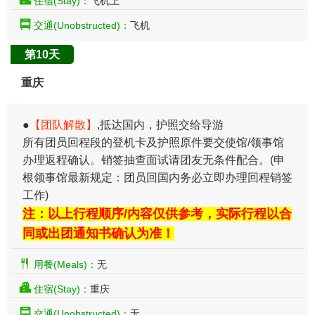
住宿(Stay)：
飞机上
交通(Unobstructed)：
飞机
第10天
重庆
●
【团队解散】
,抵达国内，护照交给导游
所有团员回程段的登机卡及护照原件要交使馆/领事馆
办理返程确认。销签抽查面试请团友无条件配合。(申
根领事馆最新规定：团员回国内务必立即办理回程销签
工作)
注：以上行程顺序/内容仅供参考，实际行程以合
同或出团通知书确认为准！
用餐(Meals)：
无
住宿(Stay)：
重庆
交通(Unobstructed)：
无