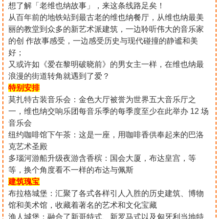
想了解「老维也纳故事」，来这条线路足矣！
从百年前的地铁站到最古老的维也纳餐厅，从维也纳最美
丽的教堂到众多的新艺术派建筑，一边聆听伟大的音乐家
的创 作故事感受，一边感受历史与现代碰撞的静谧和美
好；
又或许如《爱在黎明破晓前》的男女主一样，在维也纳最
浪漫的街道转角就遇到了爱？
特别安排
莫扎特古装音乐会：金色大厅被誉为世界五大音乐厅之
一，维也纳交响乐团每音乐季的每季度至少在此举办 12 场
音乐会
纽约咖啡馆下午茶：这是一座，用咖啡香供奉起来的巴洛
克艺术圣殿
多瑙河游船升级夜游含香槟：国会大厦，布达皇宫，等
等，换个角度看不一样的布达与佩斯
建筑瑰宝
布拉格城堡：汇聚了各式各样引人入胜的历史建筑、博物
馆和美术馆，收藏着著名的艺术和文化宝藏
渔人城堡：融合了新哥特式、新罗马式以及匈牙利当地特