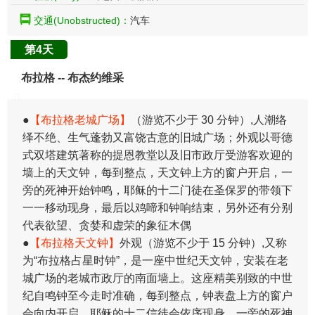
交通(Unobstructed)：
汽车
第4天
布拉格 -- 布杰约维采
●
【布拉格老城广场】
（游览不少于 30 分钟）,人潮络
绎不绝、生气蓬勃又富饶古意的旧城广场；外观以哥德
式双塔建筑著称的提恩教堂以及旧市政厅受游客欢迎的
墙上的天文钟，每到整点，天文钟上方的窗户开启，一
旁的死神开始钟鸣，耶稣的十二门徒在圣保罗的带领下
一一移动现身，最后以鸡啼和钟响结束，另外还有分别
代表欲望、贪婪和虚荣的象征木偶
●
【布拉格天文钟】
外观（游览不少于 15 分钟）,又称
为“布拉格占星时钟”，是一座中世纪天文钟，安装在老
城广场的老城市政厅的南面墙上。这座精美别致的中世
纪自鸣钟至今走时准确，每到整点，钟表盘上方的窗户
会向内开启，耶稣的十二信徒会依序现身，一旁的死神