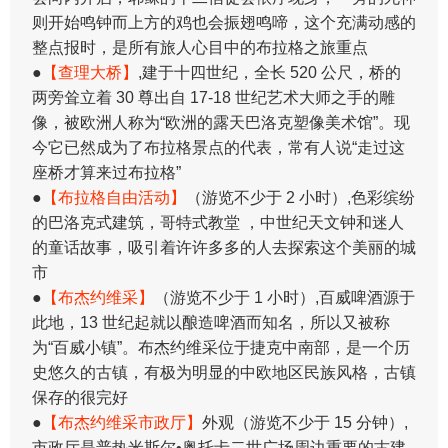
则开始鸣钟而上方的鸡也会振翅鸣啼，这个充满动感的
整点报时，是所有旅人心目中的布拉格之旅重点
●
【查理大桥】
,建于十四世纪，全长 520 公尺，桥的
两旁耸立着 30 尊出自 17-18 世纪艺术大师之手的雕
像，被欧洲人称为“欧洲的露天巴洛克塑像美术馆”。现
今它已然成为了布拉格景点的代表，常有人说“走过这
座桥才算来过布拉格”
●
【布拉格自由活动】
（游览不少于 2 小时）,色彩缤纷
的巴洛克式建筑，哥特式教堂 ，中世纪天文钟和迷人
的童话故事，吸引着许许多多的人去探索这个美丽的城
市
●
【布杰约维采】
（游览不少于 1 小时）,百威啤酒源于
此地，13 世纪起就以酿造啤酒而知名，所以又被称
为“百威小镇”。布杰约维采位于捷克中南部，是一个历
史悠久的古镇，有极为明显的中欧地区民族风格，古镇
保存的很完好
●
【布杰约维采市政厅】
外观（游览不少于 15 分钟）,
市政厅是普热米斯尔•奥托卡二世广场周边重要的古建