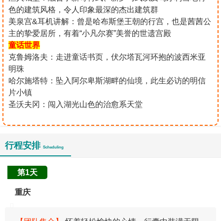
色的建筑风格，令人印象最深的杰出建筑群
美泉宫&耳机讲解：曾是哈布斯堡王朝的行宫，也是茜茜公
主的挚爱居所，有着“小凡尔赛”美誉的世遗宫殿
童话世界
克鲁姆洛夫：走进童话书页，伏尔塔瓦河环抱的波西米亚
明珠
哈尔施塔特：坠入阿尔卑斯湖畔的仙境，此生必访的明信
片小镇
圣沃夫冈：闯入湖光山色的治愈系天堂
行程安排
Scheduling
第1天
重庆