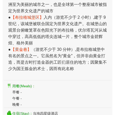
洲至为美丽的城市之一，也是全球第一个整座城市被指
定为世界文化遗产的城市
●
【布拉格城堡区】
入内（游览不少于 2 小时）,建于 9
世纪，该城堡被联合国定为世界文化遗产。在城堡山的
观景台俯瞰笼罩在色阳光下的布拉格，伏尔塔瓦河从城
中穿过，高高低低的塔尖连城一片，整个城市金碧辉
煌、格外美丽
●
【黄金巷】
（游览不少于 30 分钟）,是布拉格城堡中
有名的景点之一。它虽然名为“黄金”，但并非由黄金打
造，而是古时打造金器的工匠们居住的地方；因聚集不
少为国王炼金的术士，因而有此名称
用餐(Meals)：
早餐 -
午餐 -
晚餐 -
住宿(Stay)：
当地四星级酒店