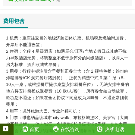
费用包含
1.机票：重庆往返目的地经济舱团体机票、机场税及燃油附加费，
开票后不能退改签；
2.住宿：全程 4 星级酒店（如遇展会/旺季/当地节假日或其他不抗
力导致酒店无房，将调整至不低于原评分的同级酒店），以两人一
房为标准、酒店欧陆式早餐；
3.用餐：行程中标注所含早餐和正餐全含（含 2 顿特色餐：维也纳
炸猪排餐/CK 洞穴餐厅猪肘餐），正餐为精选中式 6 菜 1 汤（8-
10人一桌，或根据餐厅提供桌型安排就餐座位），无法安排中餐的
地方将安排简餐或退餐费（10 欧/人/餐），所有餐食如自动放弃，
款项恕不退还；如果在全团协议下同意改为风味餐，不退正常团餐
费用；
4.用车：境外旅游大巴、专业外籍司机；
5.门票：维也纳品读城市 city walk、布拉格城堡区、美泉宫（大圈
含耳机讲解），渔人城堡，多瑙河游船升级夜游&香槟，金色大厅
首页
在线咨询
热线电话
音乐会 C 座位、纽约咖啡馆下午茶；详细参照附带行程中所列之