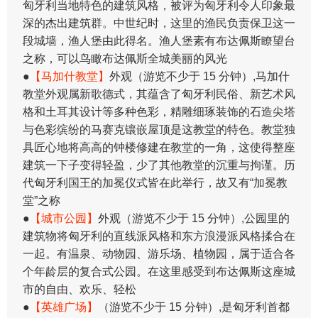
匈牙利当地特色的建筑风格，被评为匈牙利令人印象最
深的杰出建筑群。中世纪时，这里的渔民负责保卫这一
段城墙，渔人堡由此得名。渔人堡素有布达佩斯瞭望台
之称，可以鸟瞰布达佩斯全城美丽的风光
●
【马加什教堂】
外观（游览不少于 15 分钟）,马加什
教堂外观属新歌德式，其蕴含了匈牙利民俗、新艺术风
格和土耳其设计等多种色彩，精雕细琢装饰的石造尖塔
与色彩缤纷的马赛克镶嵌屋顶是这教堂的特色。教堂独
具匠心地将高高的钟楼修建在教堂的一角，这使得整座
建筑一下子变得轻盈，少了其他教堂的沉重与拘谨。历
代匈牙利国王的加冕仪式皆在此举行，故又有“加冕教
堂”之称
●
【城市公园】
外观（游览不少于 15 分钟）,公园里的
建筑物将匈牙利的直线派风格和东方浪漫派风格揉合在
一起。有温泉、动物园、游乐场、植物园，属于适合各
个年龄层的复合式公园。在这里感受到布达佩斯这座城
市的自由、欢乐、轻松
●
【英雄广场】
（游览不少于 15 分钟）,是匈牙利首都