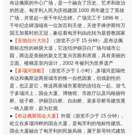
布达佩斯的中心广场，是一个融合了历史、艺术和政治
的胜迹。匈牙利人民为庆祝建国 1000 周年建立了英雄
广场，并竖起一座千年纪念碑。广场完工于 1896 年，
千年纪念碑顶端有一位加百利天使，天使手捧伊斯特万
国王加冕时的王冠，象征着匈牙利由此转为基督教国家
●
【安德拉什大街】
（游览不少于 15 分钟）,是布达佩
斯标志性的林荫大道，它连结伊丽莎白广场与城市公
园，两边是美丽的新文艺复兴宫殿和房屋，具有美丽的
立面、楼梯及室内设计，2002 年被列为世界遗产
●
【多瑙河游船】
（游览不少于 1 小时）,多瑙河是隔绝
布达和佩斯这两座城市的惟一自然因素，但戏剧性的
是，也正是它，将这两座城市紧密的连结在一起。游弋
于多瑙河上，国会大厦、博物馆、市政厅以及玛格丽特
桥、链子桥、伊丽莎白桥、自由桥、裴多菲桥等建筑逐
一映入眼帘，蔚为壮观
●
【布达佩斯国会大厦】
外观（游览不少于 15 分钟）,
屹立在多瑙河畔的国会大厦，是匈牙利的地标性建筑。
国会大厦融合了匈牙利的民族风格，属于新哥特式建筑