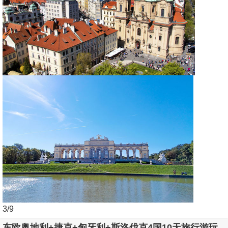
3
/9
东欧奥地利+捷克+匈牙利+斯洛伐克4国10天旅行游玩