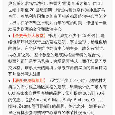
典音乐艺术气氛浓郁，被誉为“世界音乐之都”。自 13
世纪中期至 20 世纪初期，维也纳曾分别作为神圣罗马
帝国、奥地利帝国和奥匈帝国的首都及统治中心而闻名
世界，在哈布斯堡王朝几百年的统治时期，维也纳一度
发展为欧洲的文化和政治中心
●
【圣史蒂芬大教堂】
外观（游览不少于 15 分钟）,是
维也那环城景观带上的著名建筑，享誉全球，是维也纳
的象征。它坐落在维也纳市中心的中央，故又有“维也
纳心脏”之称。整个教堂的建筑风格呈奇特的混合式，
朝西的正门是罗马风格，尖塔是哥特式，而圣坛是巴罗
克风格。锥形入云的南塔，镶嵌在两侧屋顶的青黄拼花
瓦片格外惹人注目
●
【潘多夫奥特莱斯】
（游览不少于 2 小时）,购物村为
典型的布尔根兰地区风格的建筑，崭新设计的广场内有
600 余家来自世界各地的品牌，常年提供 30%到 70%
的优惠，包括Armani, Adidas, Bally, Burberry, Gucci,
Nike, Zegna 等耳熟能详的品牌。除此之外，游客在这
里还有机会参与购物中心举办的季节性娱乐活动