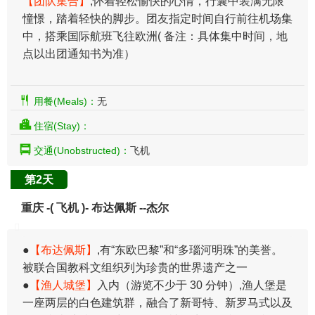
【团队集合】
,怀着轻松愉快的心情，行囊中装满无限
憧憬，踏着轻快的脚步。团友指定时间自行前往机场集
中，搭乘国际航班飞往欧洲( 备注：具体集中时间，地
点以出团通知书为准）
用餐(Meals)：
无
住宿(Stay)：
交通(Unobstructed)：
飞机
第2天
重庆 -( 飞机 )- 布达佩斯 --杰尔
●
【布达佩斯】
,有“东欧巴黎”和“多瑙河明珠”的美誉。
被联合国教科文组织列为珍贵的世界遗产之一
●
【渔人城堡】
入内（游览不少于 30 分钟）,渔人堡是
一座两层的白色建筑群，融合了新哥特、新罗马式以及