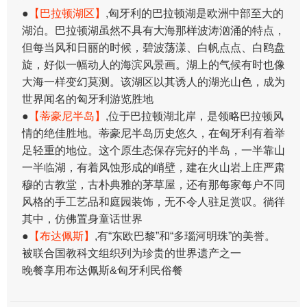
●
【巴拉顿湖区】
,匈牙利的巴拉顿湖是欧洲中部至大的
湖泊。巴拉顿湖虽然不具有大海那样波涛汹涌的特点，
但每当风和日丽的时候，碧波荡漾、白帆点点、白鸥盘
旋，好似一幅动人的海滨风景画。湖上的气候有时也像
大海一样变幻莫测。该湖区以其诱人的湖光山色，成为
世界闻名的匈牙利游览胜地
●
【蒂豪尼半岛】
,位于巴拉顿湖北岸，是领略巴拉顿风
情的绝佳胜地。蒂豪尼半岛历史悠久，在匈牙利有着举
足轻重的地位。这个原生态保存完好的半岛，一半靠山
一半临湖，有着风蚀形成的峭壁，建在火山岩上庄严肃
穆的古教堂，古朴典雅的茅草屋，还有那每家每户不同
风格的手工艺品和庭园装饰，无不令人驻足赏叹。徜徉
其中，仿佛置身童话世界
●
【布达佩斯】
,有“东欧巴黎”和“多瑙河明珠”的美誉。
被联合国教科文组织列为珍贵的世界遗产之一
​晚餐享用布达佩斯&匈牙利民俗餐