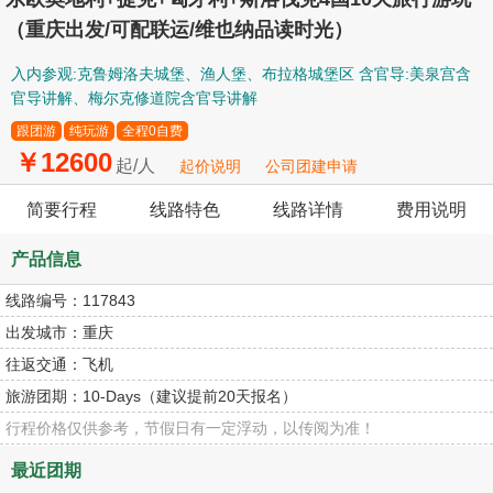
（重庆出发/可配联运/维也纳品读时光）
入内参观:克鲁姆洛夫城堡、渔人堡、布拉格城堡区 含官导:美泉宫含
官导讲解、梅尔克修道院含官导讲解
跟团游
纯玩游
全程0自费
￥12600
起/人
起价说明
公司团建申请
简要行程
线路特色
线路详情
费用说明
产品信息
线路编号：
117843
出发城市：
重庆
往返交通：
飞机
旅游团期：
10-Days（建议提前20天报名）
行程价格仅供参考，节假日有一定浮动，以传阅为准！
最近团期