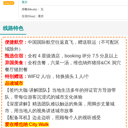
重庆
Day10
用餐(Meals)： 无
住宿(Stay)：重庆
线路特色
便捷航空：
中国国际航空往返直飞，赠送联运（不可配区
域除外）
甄选住宿：
全程 4 星级酒店，booking 评分 7.5 分及以上
异国美食：
全程含餐，六菜一汤，维也纳炸猪排&CK 洞穴
餐厅猪肘餐
特别赠送：
WIFI2 人/台，转换插头 1 人/个
品读城市
【签约大咖·讲解团队】当地生活多年的持证官方导游带
队，带每位游客沉浸式的城市文化体验
【深度讲解】精选团队难以触达的角落，用脚步丈量城
市，用当地人的视角讲述城市故事
【配备耳机】边走边听，照顾每个人的视听感受
爱在维也纳 City Walk