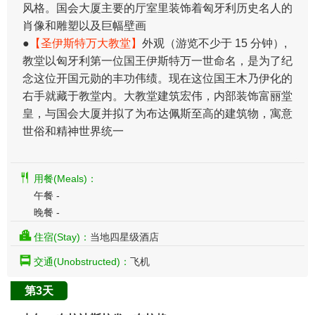
风格。国会大厦主要的厅室里装饰着匈牙利历史名人的
肖像和雕塑以及巨幅壁画
●
【圣伊斯特万大教堂】
外观（游览不少于 15 分钟）,
教堂以匈牙利第一位国王伊斯特万一世命名，是为了纪
念这位开国元勋的丰功伟绩。现在这位国王木乃伊化的
右手就藏于教堂内。大教堂建筑宏伟，内部装饰富丽堂
皇，与国会大厦并拟了为布达佩斯至高的建筑物，寓意
世俗和精神世界统一
用餐(Meals)：
午餐 -
晚餐 -
住宿(Stay)：
当地四星级酒店
交通(Unobstructed)：
飞机
第3天