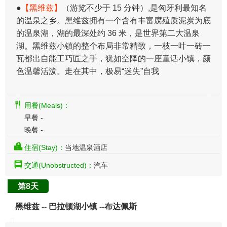
●
【黑维兹】
（游览不少于 15 分钟）,是匈牙利最知名
的温泉之乡。黑维兹拥有一个含有丰富腐殖质泥炭为底
的温泉湖，湖的最深处约 36 米，是世界第二大温泉
湖。黑维兹小镇的整个布局非常精致，一枝一叶一砖一
瓦都出自能工巧匠之手，犹如空降的一座童话小镇，颜
色温馨活泼。走在其中，极易“迷失”自我
用餐(Meals)：
早餐 -
晚餐 -
住宿(Stay)：
当地温泉酒店
交通(Unobstructed)：
汽车
第8天
黑维兹 -- 巴拉顿湖小镇 --布达佩斯