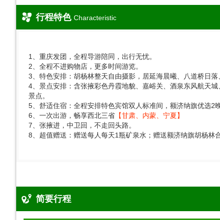
行程特色
Characteristic
1、重庆发团，全程导游陪同，出行无忧。
2、全程不进购物店，更多时间游览。
3、特色安排：胡杨林整天自由摄影，居延海晨曦、八道桥日落
4、景点安排：含张掖彩色丹霞地貌、嘉峪关、酒泉东风航天城
景点。
5、舒适住宿：全程安排特色宾馆双人标准间，额济纳旗优选2
6、一次出游，畅享西北三省
【甘肃、内蒙、宁夏】
7、张掖进，中卫回，不走回头路。
8、超值赠送：赠送每人每天1瓶矿泉水；赠送额济纳旗胡杨林
简要行程