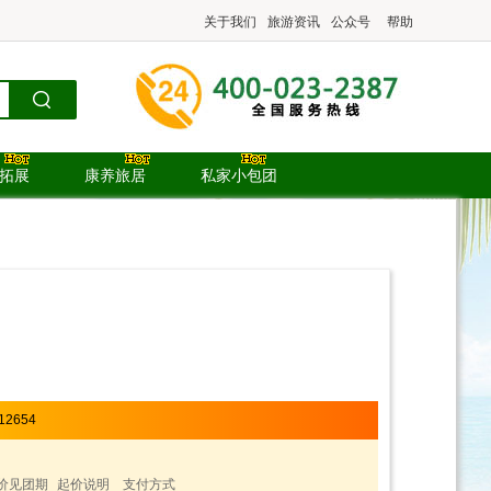
关于我们
旅游资讯
公众号
帮助
.拓展
康养旅居
私家小包团
12654
价见团期
起价说明
支付方式