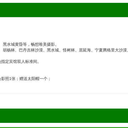
、黑水城黄昏等，畅想唯美摄影。
、胡杨林、巴丹吉林沙漠、黑水城、怪树林、居延海、宁夏腾格里大沙漠
晚指定宾馆双人标准间。
合影照1张；赠送太阳帽一个；