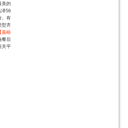
最美的
日游
泽56
奇。有
类型齐
【嘉峪
晚餐后
峪关平