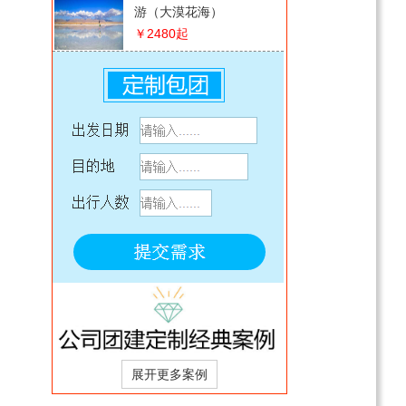
游（大漠花海）
￥2480
起
至尊南疆-帕米尔高原-石
头城-金草滩草原-盘龙古
道-班迪尔蓝湖-布伦口沙
￥4480
起
湖双飞7日/双卧11日游
秋摄额济纳胡杨林品质纯
玩空调专列8日游（中卫 ·
银川 ·内蒙额济纳旗胡杨
￥2780
起
林）
【如意陇东南】 九色甘南
·天水·麦积石窟·陇南 纯玩
7日游
￥1699
起
七彩丹霞/嘉峪关/雅丹魔
鬼城/鸣沙山月牙泉/莫高
窟5日游（8人小包团/遇见
￥4080
起
丝路）
王牌甘青环线（张掖七彩
丹霞-嘉峪关城楼-大柴旦-
茶卡盐湖-青海湖）纯玩8
￥4680
起