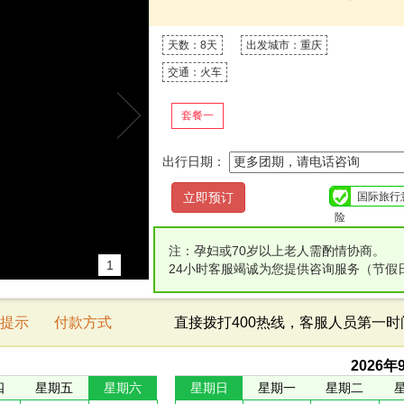
天数：8天
出发城市：重庆
交通：火车
套餐一
出行日期：
国际旅行
险
注：孕妇或70岁以上老人需酌情协商。
1
24小时客服竭诚为您提供咨询服务（节假
提示
付款方式
直接拨打400热线，客服人员第一
2026
年
四
星期五
星期六
星期日
星期一
星期二