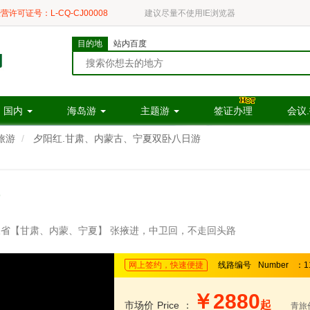
营许可证号：L-CQ-CJ00008
建议尽量不使用IE浏览器
目的地
站内百度
国内
海岛游
主题游
签证办理
会议
旅游
夕阳红.甘肃、内蒙古、宁夏双卧八日游
三省【甘肃、内蒙、宁夏】 张掖进，中卫回，不走回头路
网上签约，快速便捷
线路编号
Number
：1
￥2880
起
市场价
Price
：
青旅