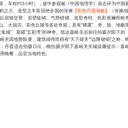
公里，车程约3小时），途中参观被《中国地理学》杂志评为中国
积之大、造型之丰富冠绝全国的张掖
【彩色丹霞地貌】
（张掖/临
这里以层错交替、岩壁陡峭、气势磅礴、造型奇特、色彩斑斓而称
山、大扇贝、彩色丘陵等多处奇观，具有“裸露”、奇、险、地貌
鬼城”、新疆“五彩湾”的神奇。抵达嘉峪关后前往拍摄夕阳下的
嘉峪关因地势险要、建筑雄伟而得有“天下雄关”“边陲锁钥”之称，
，丹霞适合拍摄日出，晚拍摄夕阳下嘉峪关关城温馨提示：嘉
伴用晚餐，品尝当地特色。