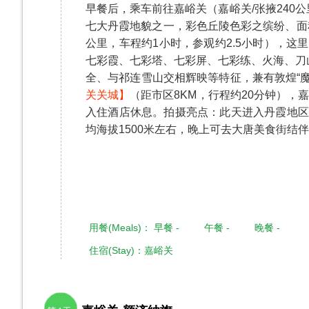
早餐后，乘车前往嘉峪关（嘉峪关/张掖240
七大丹霞地貌之一，彩色丘陵色彩之缤纷、面
公里，车程约1小时，参观约2.5小时），
七彩霞、七彩塔、七彩屏、七彩练、火海、刀
全、与祁连雪山交相辉映等特征，兼有敦煌“魔
关关城】
（距市区8KM，行程约20分钟），
入住酒店休息。拍摄亮点：此天进入丹霞地区
均海拔1500米左右，晚上可去大唐美食街结
用餐(Meals)： 早餐 - 午餐 - 晚餐 -
住宿(Stay)：嘉峪关