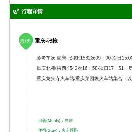
行程详情
重庆-张掖
第1天
参考车次:重庆-张掖K1582次09：00-次日15:
重庆北-张掖西K542次16：58-次日17：5
重庆龙头寺火车站/重庆菜园坝火车站集合（
用餐(Meals)：自理
住宿(Stay)：火车硬卧