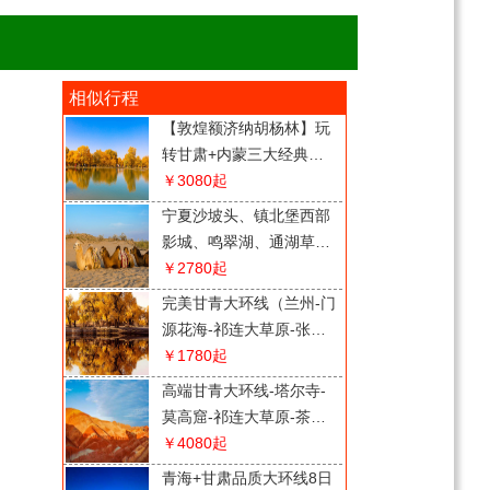
相似行程
【敦煌额济纳胡杨林】玩
转甘肃+内蒙三大经典胡
杨林（金塔胡杨林/胡杨林
￥3080
起
1-8道桥/弱水金沙胡杨
宁夏沙坡头、镇北堡西部
林）双动8日游
影城、鸣翠湖、通湖草
原、览山公园5天钜惠品
￥2780
起
质之旅
完美甘青大环线（兰州-门
源花海-祁连大草原-张掖
七彩丹霞-察尔汗盐湖-茶
￥1780
起
卡盐湖-青海湖）双动8日
高端甘青大环线-塔尔寺-
游
莫高窟-祁连大草原-茶卡
天空壹号-青海湖双动8日
￥4080
起
游（边塞之恋）
青海+甘肃品质大环线8日