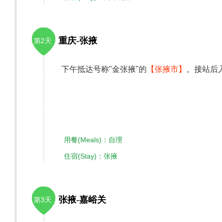
重庆-张掖
第2天
下午抵达号称"金张掖"的
【张掖市】
。接站后
用餐(Meals)：自理
住宿(Stay)：张掖
张掖-嘉峪关
第3天