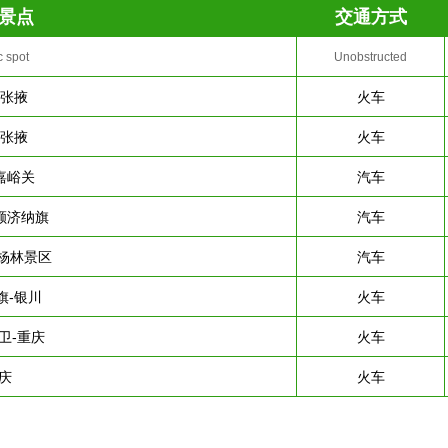
景点
交通方式
c spot
Unobstructed
-张掖
火车
-张掖
火车
嘉峪关
汽车
额济纳旗
汽车
胡杨林景区
汽车
旗-银川
火车
卫-重庆
火车
庆
火车