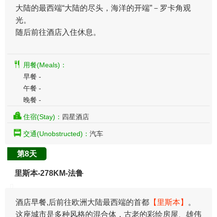
大陆的最西端“大陆的尽头，海洋的开端”－罗卡角观
光。
随后前往酒店入住休息。
用餐(Meals)：
早餐 -
午餐 -
晚餐 -
住宿(Stay)：
四星酒店
交通(Unobstructed)：
汽车
第8天
里斯本-278KM-法鲁
酒店早餐,后前往欧洲大陆最西端的首都
【里斯本】
。
这座城市是多种风格的混合体，古老的彩绘房屋、雄伟