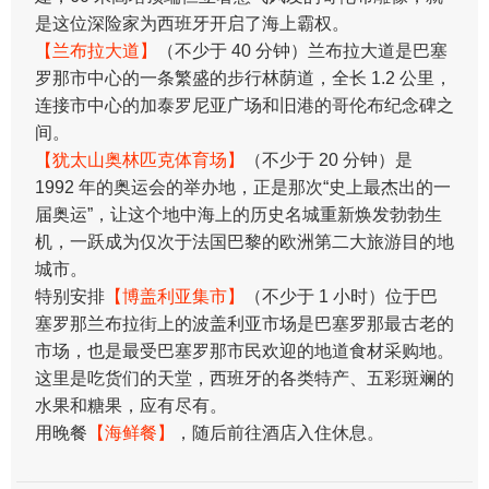
是这位深险家为西班牙开启了海上霸权。
【兰布拉大道】
（不少于 40 分钟）兰布拉大道是巴塞
罗那市中心的一条繁盛的步行林荫道，全长 1.2 公里，
连接市中心的加泰罗尼亚广场和旧港的哥伦布纪念碑之
间。
【犹太山奥林匹克体育场】
（不少于 20 分钟）是
1992 年的奥运会的举办地，正是那次“史上最杰出的一
届奥运”，让这个地中海上的历史名城重新焕发勃勃生
机，一跃成为仅次于法国巴黎的欧洲第二大旅游目的地
城市。
特别安排
【博盖利亚集市】
（不少于 1 小时）位于巴
塞罗那兰布拉街上的波盖利亚市场是巴塞罗那最古老的
市场，也是最受巴塞罗那市民欢迎的地道食材采购地。
这里是吃货们的天堂，西班牙的各类特产、五彩斑斓的
水果和糖果，应有尽有。
用晚餐
【海鲜餐】
，随后前往酒店入住休息。