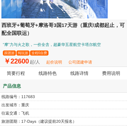
西班牙+葡萄牙+摩洛哥3国17天游（重庆/成都起止，可
配全国联运）
“摩”力与火之歌，一价全含，超豪华五星航空卡塔尔航空
跟团游
纯玩游
全程0自费
￥22600
起/人
起价说明
公司团建申请
简要行程
线路特色
线路详情
费用说明
产品信息
线路编号：
117683
出发城市：
重庆
往返交通：
飞机
旅游团期：
17-Days（建议提前20天报名）