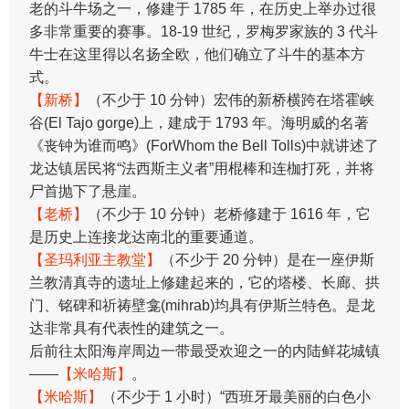
老的斗牛场之一，修建于 1785 年，在历史上举办过很
多非常重要的赛事。18-19 世纪，罗梅罗家族的 3 代斗
牛士在这里得以名扬全欧，他们确立了斗牛的基本方
式。
【新桥】
（不少于 10 分钟）宏伟的新桥横跨在塔霍峡
谷(El Tajo gorge)上，建成于 1793 年。海明威的名著
《丧钟为谁而鸣》(ForWhom the Bell Tolls)中就讲述了
龙达镇居民将“法西斯主义者”用棍棒和连枷打死，并将
尸首抛下了悬崖。
【老桥】
（不少于 10 分钟）老桥修建于 1616 年，它
是历史上连接龙达南北的重要通道。
【圣玛利亚主教堂】
（不少于 20 分钟）是在一座伊斯
兰教清真寺的遗址上修建起来的，它的塔楼、长廊、拱
门、铭碑和祈祷壁龛(mihrab)均具有伊斯兰特色。是龙
达非常具有代表性的建筑之一。
后前往太阳海岸周边一带最受欢迎之一的内陆鲜花城镇
——
【米哈斯】
。
【米哈斯】
（不少于 1 小时）“西班牙最美丽的白色小