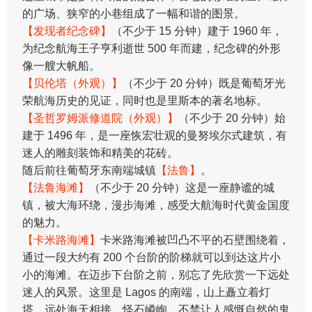
的广场、狭窄的小巷组成了一幅和谐的图景。
【发现者纪念碑】
（不少于 15 分钟）建于 1960 年，
为纪念航海王子亨利逝世 500 年而建，纪念碑的外形
像一艘大帆船。
【贝伦塔（外观）】
（不少于 20 分钟）既是葡萄牙光
荣航海历史的见证，同时也是里斯本的著名地标。
【圣哲罗姆派修道院（外观）】
（不少于 20 分钟）始
建于 1496 年，是一座恢宏壮观的曼努埃尔式建筑，有
迷人的雕刻装饰和精美的花砖。
随后前往葡萄牙东南端城镇
【法鲁】
。
【法鲁海滩】
（不少于 20 分钟）这是一座静谧的城
镇，被大海环绕，漫步海滩，感受大航海时代黄金国度
的魅力。
【卡米路海滩】
卡米路海滩被凹凸不平的石壁围绕着，
通过一段大约有 200 个台阶的阶梯就可以到达这片小
小的海滩。在迈步下台阶之前，别忘了先欣赏一下远处
迷人的风景。这里是 Lagos 的南端，山上矗立着灯
塔。远处海天相接，怪石嶙峋，不禁让人感慨自然的鬼