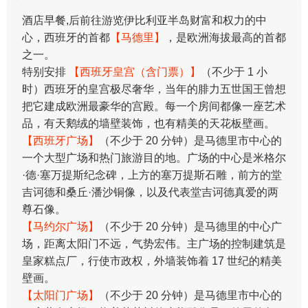
酒店早餐,后前往游览伊比利亚半岛财富和权力的中
心，西班牙的首都
【马德里】
，是欧洲海拔最高的首都
之一。
特别安排
【西班牙皇宫（含门票）】
（不少于 1 小
时）西班牙的皇宫极尽奢华，当年的腓力五世国王曾想
把它建成欧洲最豪华的宫殿。每一个房间都像一座艺术
品，有天鹅绒的墙壁装饰，也有精美的天花板壁画。
【西班牙广场】
（不少于 20 分钟）是马德里市中心的
一个大型广场和热门旅游目的地。广场的中心是米格尔
·德·塞万提斯纪念碑，上方的塞万提斯石雕，前方的堂
吉诃德和桑丘·潘沙铜像，以及代表堂吉诃德真爱的两
尊石像。
【马约尔广场】
（不少于 20 分钟）是马德里的中心广
场，距离太阳门不远，气势宏伟。主广场的控制建筑是
皇家糕点厂，行使市政权，外墙装饰着 17 世纪的精美
壁画。
【太阳门广场】
（不少于 20 分钟）是马德里市中心的