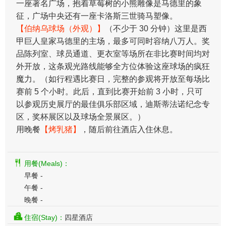
一座著名广场，抱着草莓树的小熊雕像是马德里的象
征，广场中央还有一座卡洛斯三世骑马塑像。
【伯纳乌球场（外观）】
（不少于 30 分钟）这里是西
甲巨人皇家马德里的主场，最多可同时容纳八万人。奖
品陈列室、球员通道、更衣室等场所在非比赛时间均对
外开放，这条观光路线能够全方位体验这座球场的疯狂
魔力。（如行程遇比赛日，完整的参观将开放至每场比
赛前 5 个小时。此后，直到比赛开始前 3 小时，只可
以参观历史展厅的最佳俱乐部区域，迪斯蒂法诺纪念专
区，奖杯展区以及球场全景展区。）
用晚餐
【烤乳猪】
，随后前往酒店入住休息。
用餐(Meals)：
早餐 -
午餐 -
晚餐 -
住宿(Stay)：
四星酒店