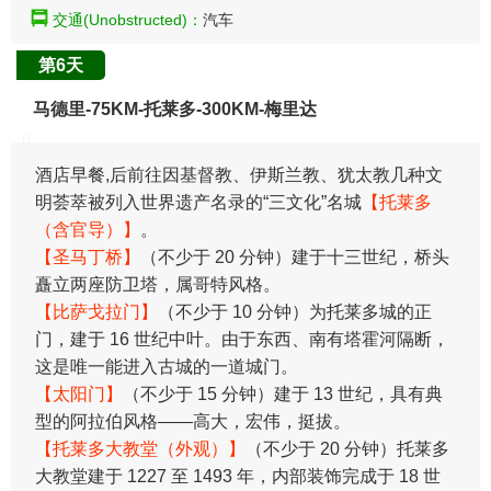
交通(Unobstructed)：
汽车
第6天
马德里-75KM-托莱多-300KM-梅里达
酒店早餐,后前往因基督教、伊斯兰教、犹太教几种文
明荟萃被列入世界遗产名录的“三文化”名城
【托莱多
（含官导）】
。
【圣马丁桥】
（不少于 20 分钟）建于十三世纪，桥头
矗立两座防卫塔，属哥特风格。
【比萨戈拉门】
（不少于 10 分钟）为托莱多城的正
门，建于 16 世纪中叶。由于东西、南有塔霍河隔断，
这是唯一能进入古城的一道城门。
【太阳门】
（不少于 15 分钟）建于 13 世纪，具有典
型的阿拉伯风格――高大，宏伟，挺拔。
【托莱多大教堂（外观）】
（不少于 20 分钟）托莱多
大教堂建于 1227 至 1493 年，内部装饰完成于 18 世