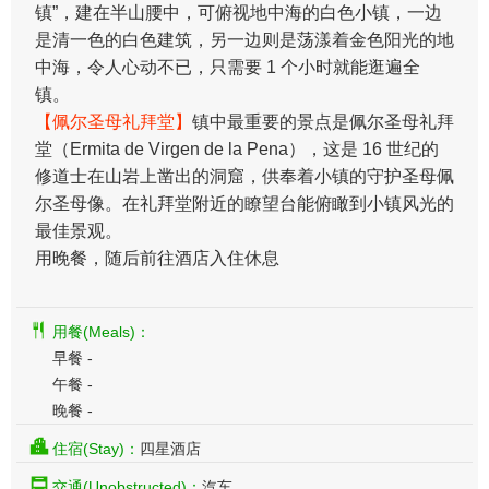
镇”，建在半山腰中，可俯视地中海的白色小镇，一边
是清一色的白色建筑，另一边则是荡漾着金色阳光的地
中海，令人心动不已，只需要 1 个小时就能逛遍全
镇。
【佩尔圣母礼拜堂】
镇中最重要的景点是佩尔圣母礼拜
堂（Ermita de Virgen de la Pena），这是 16 世纪的
修道士在山岩上凿出的洞窟，供奉着小镇的守护圣母佩
尔圣母像。在礼拜堂附近的瞭望台能俯瞰到小镇风光的
最佳景观。
用晚餐，随后前往酒店入住休息
用餐(Meals)：
早餐 -
午餐 -
晚餐 -
住宿(Stay)：
四星酒店
交通(Unobstructed)：
汽车