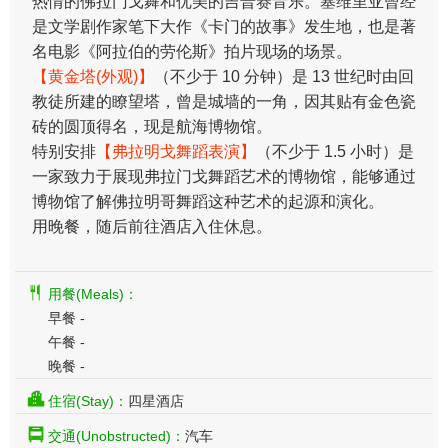
热情的佛拉门戈舞和优美的吉普赛音乐。塞维里亚曾经
是文学剧作家笔下大作《卡门的故事》发生地，也是著
名电影《阿拉伯的劳伦斯》拍片现场的场景。
【黄金塔(外观)】
（不少于 10 分钟）是 13 世纪时由回
教徒所建的瞭望塔，曾是城墙的一角，因其贴有金色瓷
砖的圆顶得名，现是航海博物馆。
特别安排
【弗拉明戈舞蹈表演】
（不少于 1.5 小时）是
一家致力于展现弗拉门戈舞蹈艺术的博物馆，能够通过
博物馆了解佛拉明哥舞蹈这种艺术的起源和演化。
用晚餐，随后前往酒店入住休息。
用餐(Meals)：
早餐 -
午餐 -
晚餐 -
住宿(Stay)：
四星酒店
交通(Unobstructed)：
汽车