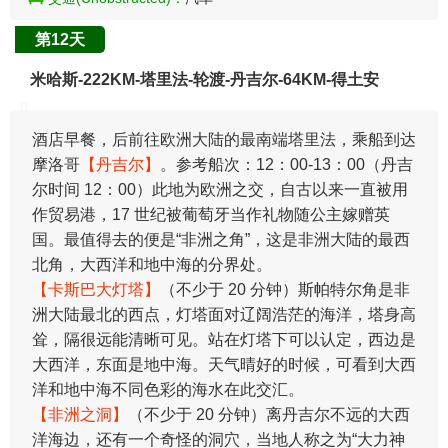
第12天
米哈斯-222KM-塔里法-轮渡-丹吉尔-64KM-得土安
酒店早餐，后前往欧洲大陆的最南端塔里法，乘船到达
摩洛哥
【丹吉尔】
。参考船次：12：00-13：00（丹吉
尔时间 12：00）此地为欧洲之交，自古以来一直被用
作贸易港，17 世纪被葡萄牙当作礼物随公主嫁赠英
国。最值得去的便是“非洲之角”，这是非洲大陆的最西
北角，大西洋和地中海的分界处。
【卡斯巴大灯塔】
（不少于 20 分钟）斯帕特尔角是非
洲大陆最北的西点，灯塔面对辽阔浩茫的海洋，塔身高
耸，隔很远能清晰可见。站在灯塔下可以认定，西边是
大西洋，东面是地中海。天气晴好的时候，可看到大西
洋和地中海不同色彩的海水在此交汇。
【非洲之洞】
（不少于 20 分钟）离丹吉尔不远的大西
洋海边，还有一个奇怪的洞穴，当地人称之为“大力神