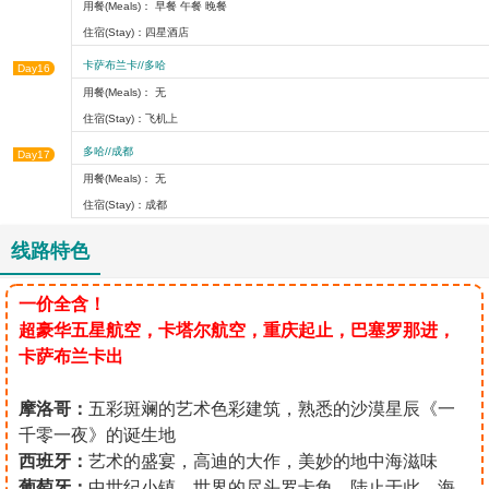
用餐(Meals)： 早餐 午餐 晚餐
住宿(Stay)：四星酒店
卡萨布兰卡//多哈
Day16
用餐(Meals)： 无
住宿(Stay)：飞机上
多哈//成都
Day17
用餐(Meals)： 无
住宿(Stay)：成都
线路特色
一价全含！
超豪华五星航空，卡塔尔航空，重庆起止，巴塞罗那进，
卡萨布兰卡出
摩洛哥：
五彩斑斓的艺术色彩建筑，熟悉的沙漠星辰《一
千零一夜》的诞生地
西班牙：
艺术的盛宴，高迪的大作，美妙的地中海滋味
葡萄牙：
中世纪小镇，世界的尽头罗卡角，陆止于此，海