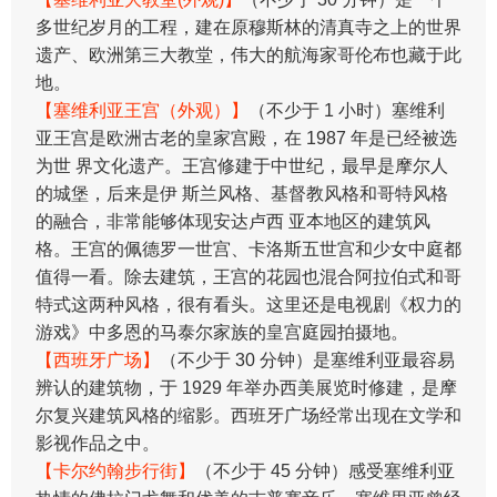
多世纪岁月的工程，建在原穆斯林的清真寺之上的世界
遗产、欧洲第三大教堂，伟大的航海家哥伦布也藏于此
地。
【塞维利亚王宫（外观）】
（不少于 1 小时）塞维利
亚王宫是欧洲古老的皇家宫殿，在 1987 年是已经被选
为世 界文化遗产。王宫修建于中世纪，最早是摩尔人
的城堡，后来是伊 斯兰风格、基督教风格和哥特风格
的融合，非常能够体现安达卢西 亚本地区的建筑风
格。王宫的佩德罗一世宫、卡洛斯五世宫和少女中庭都
值得一看。除去建筑，王宫的花园也混合阿拉伯式和哥
特式这两种风格，很有看头。这里还是电视剧《权力的
游戏》中多恩的马泰尔家族的皇宫庭园拍摄地。
【西班牙广场】
（不少于 30 分钟）是塞维利亚最容易
辨认的建筑物，于 1929 年举办西美展览时修建，是摩
尔复兴建筑风格的缩影。西班牙广场经常出现在文学和
影视作品之中。
【卡尔约翰步行街】
（不少于 45 分钟）感受塞维利亚