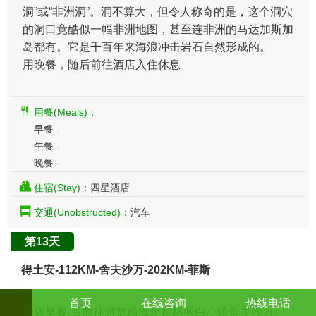
洞”或“非洲洞”。洞不算大，但令人称奇的是，这个洞穴
的洞口竟酷似一幅非洲地图，甚至连非洲的马达加斯加
岛都有。它是千百年来海浪冲击岩石自然形成的。
用晚餐，随后前往酒店入住休息
用餐(Meals)：
早餐 -
午餐 -
晚餐 -
住宿(Stay)：
四星酒店
交通(Unobstructed)：
汽车
第13天
得土安-112KM-舍夫沙万-202KM-菲斯
首页
在线咨询
热线电话
酒店早餐,后前往游览西班牙风格蓝白小镇舍夫沙万。