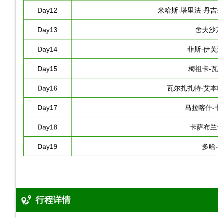
Day12
米哈斯-塔里法-丹吉
Day13
舍夫沙
Day14
菲斯-伊芙
Day15
梅祖卡-
Day16
瓦尔扎扎特-艾本
Day17
马拉喀什-
Day18
卡萨布兰
Day19
多哈
行程详情