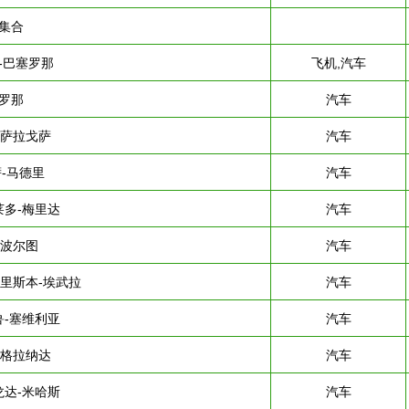
集合
-巴塞罗那
飞机,汽车
罗那
汽车
-萨拉戈萨
汽车
-马德里
汽车
莱多-梅里达
汽车
-波尔图
汽车
-里斯本-埃武拉
汽车
鲁-塞维利亚
汽车
-格拉纳达
汽车
龙达-米哈斯
汽车