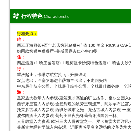
行程特色
Characteristic
行程亮点：
吃：
西班牙海鲜饭+百年老店烤乳猪餐+价值 100 美金 RICK'S
姐同款烤鳟鱼餐餐厅+菲斯黑枣杏仁小牛肉餐
住：
四星酒店+1 晚庄园酒店+1 晚梅祖卡沙漠特色酒店+1 晚舍夫
行：
重庆起止，卡塔尔航空执飞，升舱详询
双点进出，巴塞罗那进卡萨布兰卡出，不走回头路
中东最佳航空公司、全球最佳航空公司、全球最佳商务舱、全
游：
圣家族大教堂入内参观-建筑鬼才高迪的旷世杰作、奎尔公园入
西班牙皇宫入内参观-金碧辉煌的波旁王朝遗产、阿尔罕布拉宫入
托莱多古城入内参观-西班牙城市之光、龙达古城入内参观-一
波尔图酒庄入内参观-葡萄美酒夜光杯葡萄牙法国各一杯、
人骨教堂入内参观-欧洲三大人骨教堂之一、罗卡角赏大西洋风
菲斯古兰经神学院入内参观、近距离感受臭名远扬的皮革染坊