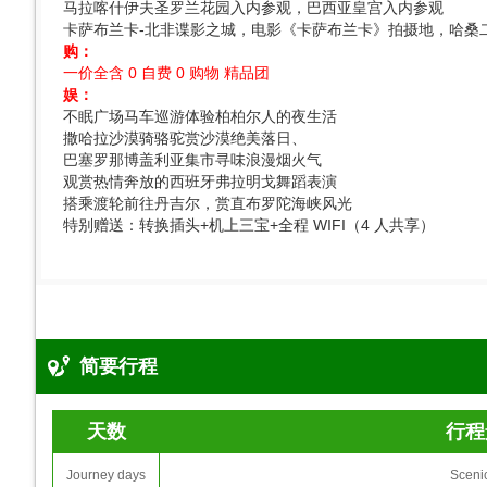
马拉喀什伊夫圣罗兰花园入内参观，巴西亚皇宫入内参观
卡萨布兰卡-北非谍影之城，电影《卡萨布兰卡》拍摄地，哈桑
购：
一价全含 0 自费 0 购物 精品团
娱：
不眠广场马车巡游体验柏柏尔人的夜生活
撒哈拉沙漠骑骆驼赏沙漠绝美落日、
巴塞罗那博盖利亚集市寻味浪漫烟火气
观赏热情奔放的西班牙弗拉明戈舞蹈表演
搭乘渡轮前往丹吉尔，赏直布罗陀海峡风光
特别赠送：转换插头+机上三宝+全程 WIFI（4 人共享）
简要行程
天数
行程
Journey days
Sceni