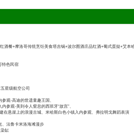
 CAFÉ红酒餐+摩洛哥传统烹饪美食塔吉锅+波尔图酒庄品红酒+葡式蛋挞+艾
沙万特色民宿
球五星级航空公司
内参观-高迪的世遗童趣王国、
内参观-美到令人窒息的西班牙“故宫”、
座建在悬崖上的浪漫古城、米哈斯白色小镇入内参观、弗拉明戈舞蹈表演
光、法鲁卡米洛海滩漫步
大染缸