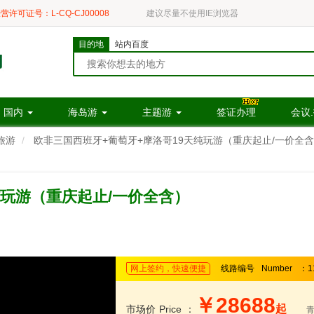
营许可证号：L-CQ-CJ00008
建议尽量不使用IE浏览器
目的地
站内百度
国内
海岛游
主题游
签证办理
会议
旅游
欧非三国西班牙+葡萄牙+摩洛哥19天纯玩游（重庆起止/一价全
纯玩游（重庆起止/一价全含）
网上签约，快速便捷
线路编号
Number
：1
￥28688
起
市场价
Price
：