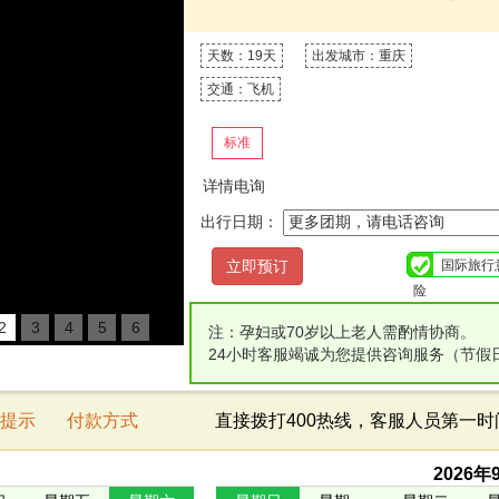
天数：19天
出发城市：重庆
交通：飞机
标准
详情电询
出行日期：
国际旅行
险
2
3
4
5
6
注：孕妇或70岁以上老人需酌情协商。
24小时客服竭诚为您提供咨询服务（节假
提示
付款方式
直接拨打400热线，客服人员第一
2026
年