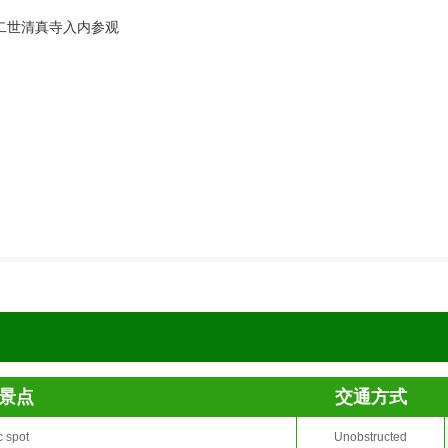
二世清真寺入内参观
景点
交通方式
c spot
Unobstructed