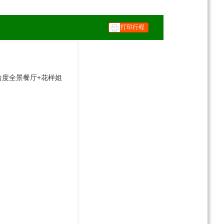
打印行程
本哈度全景餐厅+花样姐