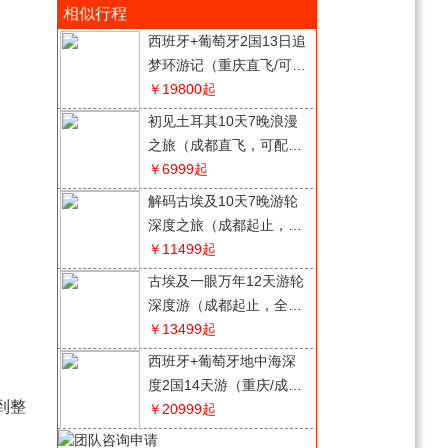
相似行程
西班牙+葡萄牙2国13日追
梦环游记（重庆直飞/可配
全国联运）
￥19800
起
初见土耳其10天7晚浪漫
之旅（成都直飞，可配全
国联运）
￥6999
起
解码古埃及10天7晚游轮
深度之旅（成都起止，可
配全国联运）
￥11499
起
古埃及一眼万年12天游轮
深度游（成都起止，全国
联运）
￥13499
起
西班牙+葡萄牙地中海深
度2国14天游（重庆/成都
到整
直飞，可配全国联运）
￥20999
起
欧洲法国+意大利+瑞士