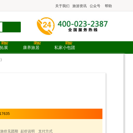
关于我们
旅游资讯
公众号
帮助
.拓展
康养旅居
私家小包团
含）
17635
青旅价见团期
起价说明
支付方式