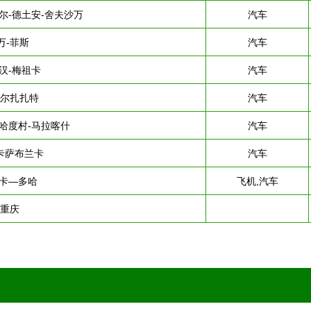
尔-德土安-舍夫沙万
汽车
万-菲斯
汽车
汉-梅祖卡
汽车
瓦尔扎扎特
汽车
哈度村-马拉喀什
汽车
卡萨布兰卡
汽车
卡—多哈
飞机,汽车
-重庆