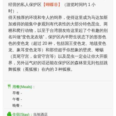
经营的私人保护区
【蝴蝶谷】
（游览时间约 1 小
时）。
得天独厚的环境和专人的饲养，使得这里成为马达加斯
加难得的能集中参观到有代表性的大部分特色昆虫、两
栖和爬行动物，以至于台湾朋友给这里起了个有趣的别
名叫做“变色龙农场”，保护区内半野生状态下的形形色
色的变色龙（超过 20 种，包括国王变色龙、地毯变色
龙、象耳变色龙等）和那些超乎你想象的壁虎、蜥蜴
（页尾守宫，金背守宫等）以及昆虫一定会让你大开眼
界，另外运气好的话还能在保护区的森林里见到包括跳
舞狐猴（冕狐猴）在内的 3 种狐猴。
用餐(Meals)：
早餐 -
午餐 -
晚餐 -
住宿(Stay)：
当地酒店