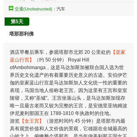
交通(Unobstructed)：
汽车
第5天
塔那那利佛
酒店早餐后乘车，参观塔那市北郊 20 公里处的
【皇家
蓝山行宫】
（约 50 分钟） Royal Hill
ofAmbohimanga，这是马达加斯加被联合国入选为世
界历史文化遗产的有着重要历史意义的古迹。安伯伊芒
伽的皇家蓝山行宫是马达加斯加人文化统一性的重要的
表现，马国当地人俗称老王宫。因为这里有王宫和皇室
陵寝，又称“圣城”。王宫坐落山头，是马达加斯加现存
唯一且最古老而又较为完整的王宫，是安德里亚纳姆波
伊尼麦利那国王在 1788-1810 年执政时的住地。
游览
【女王宫】
（游览时间约 45 分钟）是塔那市内最
具有观赏价值和人文价值的景观，它雄踞在全城最高的
山岭之上，俯瞰整个塔那市，是当年伊美利那王国女王