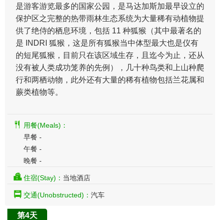
是游客游览最多的国家公园，是马达加斯加最早设立的
保护区之完整的热带雨林生态系统为大量稀有动植物提
供了绝侍的栖息环境，包括 11 种狐猴（其中最著名的
是 INDRI 狐猴，这是所有狐猴当中体型最大也是仪有
的短尾狐猴，目前只在该区域生存，且迄今为止，还从
没有被人类成功笼养的先例），几十种鸟类和上山种爬
行和两栖动物，此外还有大量的稀有植物包括兰花属和
蕨类植物等。
用餐(Meals)：
早餐 -
午餐 -
晚餐 -
住宿(Stay)：
当地酒店
交通(Unobstructed)：
汽车
第4天