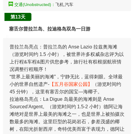
交通(Unobstructed)：
飞机,汽车
第13天
塞舌尔普拉兰岛、拉迪格岛双岛一日游
普拉兰岛亮点：普拉兰岛的 Anse Lazio 拉兹奥海滩
（游览时间约 1.5 小时），被世界许多权威杂志评为以
上行程&车程&图片供您参考，旅行社有权根据航班情
况调整行程顺序！
“世界上最美丽的海滩”，宁静无比，蓝得刺眼。全球最
小的世界自然遗产-
【五月谷国家公园】
（游览时间约
45 分钟），这里有塞舌尔的国宝—海椰子。
拉迪格岛亮点：La Digue 岛最美的海滩则是 Anse
Sourced'Argent。（游览时间约 1.5-2 小时）德阿让海
滩绝对是世界上最美的海滩之一，也是世界上被拍摄次
数最多的海滩。这里巨型的花岗岩石，参差茂盛的椰
树，在阳光折射西岸，奇特优美而富于表现力，德阿让