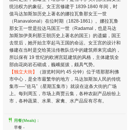
统治权力的象征。女王宫修建于 1839-1840 年间，时
值马达加斯加历史上著名的娜拉瓦鲁那女王一世
（RanavalonaI）在位时期（1828-1861）。娜拉瓦鲁
那女王一世是拉达马国王一世（RadamaI，也是马达
加斯加伊美利那王朝历史上著名的国王）的遗孀，国王
去世后，她开始主宰起马王国的命运。女王宫的设计和
修建在当时是交给英法传教队伍中的建筑师来完成的，
所以保有 19 世纪的欧洲宫廷建筑的风格，主体建筑全
部由花岗岩石砌成，巍峨挺拔，颇具气势。
【独立大街】
（游览时间约 45 分钟）位于塔那那利佛
市中心，是全市最繁华的地方，马达加斯加人民的传统
集市──"佐马"（星期五集市）就设在这条大街的广场
上。每到周五，市场上商贾云集，各种农副产品纷纷上
市，各种蔬菜、水果、家禽、水产品应有尽有。
用餐(Meals)：
早餐 -