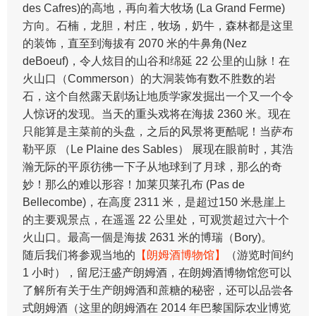
des Cafres)的高地，再向着大牧场 (La Grand Ferme)
方向。石楠，龙胆，村庄，牧场，奶牛，森林都是这里
的装饰，直至到海拔有 2070 米的牛鼻角(Nez
deBoeuf)，令人炫目的山谷和绵延 22 公里的山脉！在
火山口（Commerson）的大洞装饰有数不胜数的岩
石，这个自然露天剧场让地质学家发掘出一个又一个令
人惊讶的发现。当天的重头戏将在海拔 2360 米。现在
只能算是主菜前的头盘，之后的风景将更酷呢！当萨布
勒平原 （Le Plaine des Sables） 展现在眼前时，其浩
瀚无际的平原彷彿一下子从地球到了月球，那么的奇
妙！那么的难以形容！加莱贝莱孔布 (Pas de
Bellecombe)，在高度 2311 米，是超过150 米悬崖上
的主要观景点，在遥遥 22 公里处，可观赏超过六十个
火山口。最高一個是海拔 2631 米的博瑞（Bory)。
随后我们将参观当地的
【朗姆酒博物馆】
（游览时间约
1 小时），留尼汪盛产朗姆酒，在朗姆酒博物馆您可以
了解所有关于生产朗姆酒和蔗糖的秘密，还可以品尝各
式朗姆酒（这里的朗姆酒在 2014 年巴黎国际农业博览