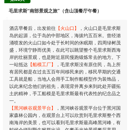
毛里求斯“南部景观之旅”（含山顶餐厅午餐）
酒店早餐后，出发前往
【火山口】
，火山口是毛里求斯
岛的起源，位于岛的中部地区，海拔约五百米。曾经汹
涌喷发的火山口如今处于长时间的休眠期，四周绿树茂
盛，环境宁静而优美，在此可以眺望整个毛里求斯西海
岸的壮丽景观，也是附近居民慢跑锻炼常去的地方。下
一站抵达
【船模工厂】
，毛里求斯没有原住民，岛上所
有居民都是在过去五百年间移民来的，移民早期的交通
工具就是船，当地人会用手工制作船模型作为装饰品，
以此来纪念他们的祖先，表现背井离乡来到此处开疆拓
土的精神，手工船模是毛里求斯最有代表性的纪念品之
一。
【黑河峡谷观景平台】
，黑河峡谷观景平台位于黑河国
家森林公园内，在观景台上可以欣赏到毛里求斯整个西
南海岸的美景，也可以看到毛里求斯最高峰黑河峰，有
时候会碰到野生猴群出没。午餐于当地景观餐厅享用。