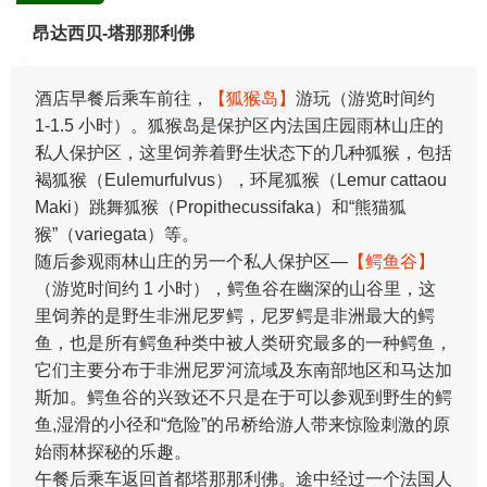
昂达西贝-塔那那利佛
酒店早餐后乘车前往，
【狐猴岛】
游玩（游览时间约
1-1.5 小时）。狐猴岛是保护区内法国庄园雨林山庄的
私人保护区，这里饲养着野生状态下的几种狐猴，包括
褐狐猴（Eulemurfulvus），环尾狐猴（Lemur cattaou
Maki）跳舞狐猴（Propithecussifaka）和“熊猫狐
猴”（variegata）等。
随后参观雨林山庄的另一个私人保护区—
【鳄鱼谷】
（游览时间约 1 小时），鳄鱼谷在幽深的山谷里，这
里饲养的是野生非洲尼罗鳄，尼罗鳄是非洲最大的鳄
鱼，也是所有鳄鱼种类中被人类研究最多的一种鳄鱼，
它们主要分布于非洲尼罗河流域及东南部地区和马达加
斯加。鳄鱼谷的兴致还不只是在于可以参观到野生的鳄
鱼,湿滑的小径和“危险”的吊桥给游人带来惊险刺激的原
始雨林探秘的乐趣。
午餐后乘车返回首都塔那那利佛。途中经过一个法国人