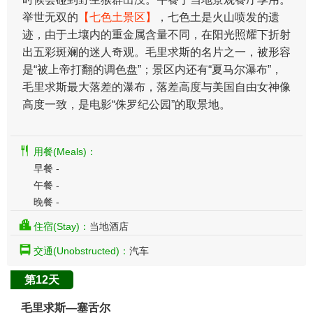
举世无双的
【七色土景区】
，七色土是火山喷发的遗
迹，由于土壤内的重金属含量不同，在阳光照耀下折射
出五彩斑斓的迷人奇观。毛里求斯的名片之一，被形容
是“被上帝打翻的调色盘”；景区内还有“夏马尔瀑布”，
毛里求斯最大落差的瀑布，落差高度与美国自由女神像
高度一致，是电影“侏罗纪公园”的取景地。
用餐(Meals)：
早餐 -
午餐 -
晚餐 -
住宿(Stay)：
当地酒店
交通(Unobstructed)：
汽车
第12天
毛里求斯—塞舌尔