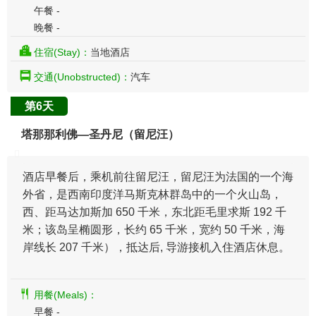
午餐 -
晚餐 -
住宿(Stay)：
当地酒店
交通(Unobstructed)：
汽车
第6天
塔那那利佛—圣丹尼（留尼汪）
酒店早餐后，乘机前往留尼汪，留尼汪为法国的一个海
外省，是西南印度洋马斯克林群岛中的一个火山岛，
西、距马达加斯加 650 千米，东北距毛里求斯 192 千
米；该岛呈椭圆形，长约 65 千米，宽约 50 千米，海
岸线长 207 千米），抵达后, 导游接机入住酒店休息。
用餐(Meals)：
早餐 -