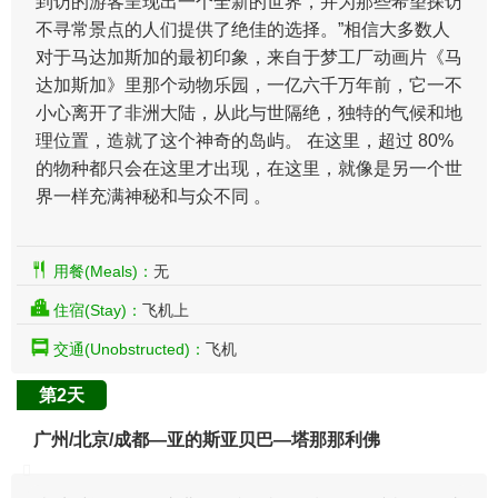
到访的游客呈现出一个全新的世界，并为那些希望探访
不寻常景点的人们提供了绝佳的选择。”相信大多数人
对于马达加斯加的最初印象，来自于梦工厂动画片《马
达加斯加》里那个动物乐园，一亿六千万年前，它一不
小心离开了非洲大陆，从此与世隔绝，独特的气候和地
理位置，造就了这个神奇的岛屿。 在这里，超过 80%
的物种都只会在这里才出现，在这里，就像是另一个世
界一样充满神秘和与众不同 。
用餐(Meals)：
无
住宿(Stay)：
飞机上
交通(Unobstructed)：
飞机
第2天
广州/北京/成都—亚的斯亚贝巴—塔那那利佛