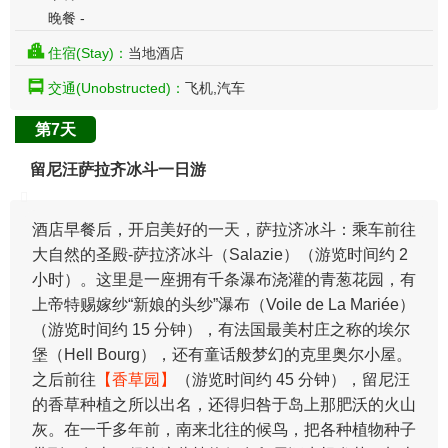
晚餐 -
住宿(Stay)：
当地酒店
交通(Unobstructed)：
飞机,汽车
第7天
留尼汪萨拉齐冰斗一日游
酒店早餐后，开启美好的一天，萨拉济冰斗：乘车前往
大自然的圣殿-萨拉济冰斗（Salazie）（游览时间约 2
小时）。这里是一座拥有千条瀑布浇灌的青葱花园，有
上帝特赐嫁纱“新娘的头纱”瀑布（Voile de La Mariée）
（游览时间约 15 分钟），有法国最美村庄之称的埃尔
堡（Hell Bourg），还有童话般梦幻的克里奥尔小屋。
之后前往
【香草园】
（游览时间约 45 分钟），留尼汪
的香草种植之所以出名，还得归咎于岛上那肥沃的火山
灰。在一千多年前，南来北往的候鸟，把各种植物种子