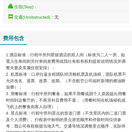
住宿(Stay)：
交通(Unobstructed)：
无
费用包含
1.酒店标准：行程中所列星级酒店的双人间（标准为二人一房，如
需入住单间则另付单间差费用或我社有权有权利提前说明情况并调
整夫妻及亲属住宿安排）；
2. 机票标准：口岸往返全程团队经济舱机票及机场税，团队机票不
允许改名、退票、改票、改期。（不含航空公司临时新增的燃油附
加费）；
3. 用餐标准：行程中所列餐食，如果不用餐或因个人原因超出用餐
时间到达餐厅的，不再另补且费用不退；（用餐时间在机场候机或
飞机上的餐食由客人自理）；
4. 景点标准：行程中所列景点的首道门票（不含景区内的二道门票
及个人消费）。行程表中标明的景点游览顺序和停留时间仅供参
考，我公司有权根据当地天气、交通等情况调整景点顺序，实际停