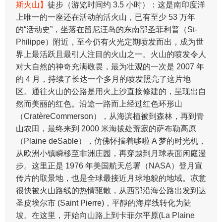
斯火山】
徒步（游览时间约 3.5 小时）：这是南印度洋
上唯一的一座还在活动的活火山，已有至少 53 万年
的“活动史”，坐落在留尼汪岛的东南部圣菲利普（St-
Philippe）附近，至今仍有火光定期喷发而出，成为世
界上最活跃且最引人注目的火山之一。火山的喷发令人
对大自然的神奇充满敬畏，最为壮观的一次是 2007 年
的 4 月，持续了长达一个多月的喷发照亮了这片地
区。通往火山的公路是用火上沙直接修建的，呈现出自
然而美丽的红色。沿途一路而上经过红色环形山
（CratèreCommerson），从海滨植被到森林，再到青
山农田，最终来到 2000 米海拔处荒寂的萨布勒高原
（Plaine deSable），仿佛怀揣着哆啦 A 梦的时光机，
从欧洲小镇瞬移至非洲庄园，再穿越到月球表面闲庭漫
步。这里正是 1976 年美国航天总署（NASA）登月宣
传片的取景地，也是全球最接近月球地貌的地域。凉意
很快被火山路线的热情驱散，从西部沿海公路出发到达
圣皮埃尔市 (Saint Pierre)，平靜的海岸线转化为陡
坡。在这里，开始向山路上到卡菲尔平原(La Plaine