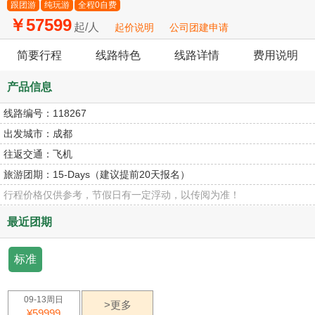
跟团游
纯玩游
全程0自费
￥57599
起/人
起价说明
公司团建申请
简要行程
线路特色
线路详情
费用说明
产品信息
线路编号：
118267
出发城市：
成都
往返交通：
飞机
旅游团期：
15-Days（建议提前20天报名）
行程价格仅供参考，节假日有一定浮动，以传阅为准！
最近团期
标准
09-13周日
>更多
¥59999