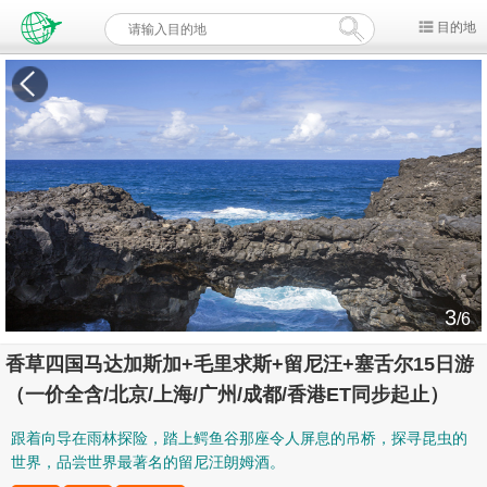
目的地
3
/6
香草四国马达加斯加+毛里求斯+留尼汪+塞舌尔15日游
（一价全含/北京/上海/广州/成都/香港ET同步起止）
跟着向导在雨林探险，踏上鳄鱼谷那座令人屏息的吊桥，探寻昆虫的
世界，品尝世界最著名的留尼汪朗姆酒。