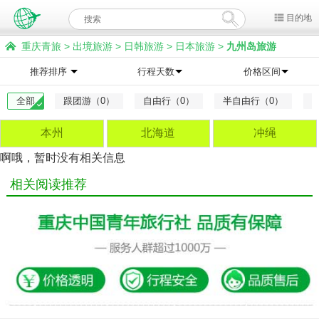
目的地
重庆青旅
>
出境旅游
>
日韩旅游
>
日本旅游
>
九州岛旅游
推荐排序
行程天数
价格区间
全部
跟团游（0）
自由行（0）
半自由行（0）
本州
北海道
冲绳
啊哦，暂时没有相关信息
相关阅读推荐