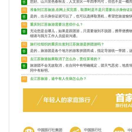
您好。山川景色春秋去，人文景区一年四季均可，但也不是一概
答
问
准备到江苏旅游,在网上买完票，取票时是不是只需要出示身份证
是的，出示身份证就可以了，也可以选择取票机，希望您旅途愉
答
问
重庆到江苏旅游需要注意些什么？
无论您是去哪儿，如果是跟团游，只需要做到不脱团，携带便携
答
细请与我方工作人员提前沟通。
问
旅行社组织的重庆出发到江苏旅游是拼团游吗？
是的，旅游团是各个地方的游客拼团而成，指定导游统一带团，
答
问
去江苏旅游如果取消了怎么办，责任算谁的？
旅游团不会无故取消，在合同中有明确规定，团天气恶劣，地质
答
同中有标明。
问
去江苏旅游，途中有人生病怎么办？
出行前请确保身体状况良好，如果身体异样请别选择出行，旅游
答
富的导游会作出准确的判断，请配合。
问
去江苏旅游途中脱团了怎么办？
请保留好导游的电话，以备不时之需。如果情况特殊请及时联系
答