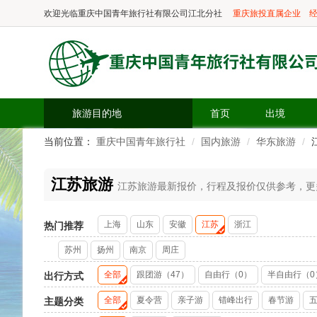
欢迎光临
重庆中国青年旅行社有限公司江北分社
重庆旅投直属企业
经
旅游目的地
首页
出境
当前位置：
重庆中国青年旅行社
国内旅游
华东旅游
江苏旅游
江苏旅游最新报价，行程及报价仅供参考，更多精
上海
山东
安徽
江苏
浙江
热门推荐
苏州
扬州
南京
周庄
全部
跟团游（47）
自由行（0）
半自由行（0
出行方式
全部
夏令营
亲子游
错峰出行
春节游
主题分类