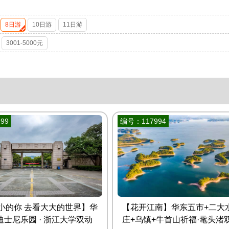
8日游
10日游
11日游
3001-5000元
99
编号：117994
小的你 去看大大的世界】华
【花开江南】华东五市+二大
 迪士尼乐园 · 浙江大学双动
庄+乌镇+牛首山祈福·鼋头渚