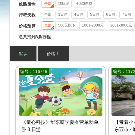
全部
纯玩游
全程0自费
线路属性
全部
3日游
4日游
5日游
6日游
7日游
行程天数
全部
500元以下
1001-2000元
2001-3000元
价格预算
总共找到3条行程
默认
价格
编号：116746
编号：1172
《童心科技》华东研学夏令营单动单
【带着小
卧 8 日游
东五市 ·