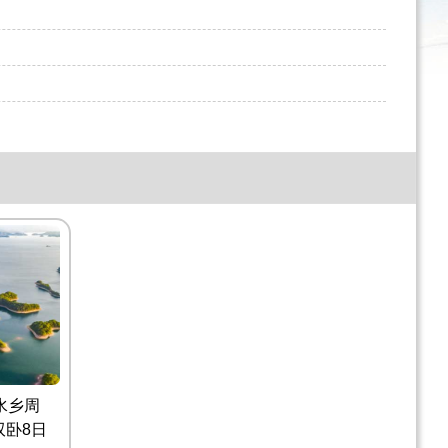
水乡周
双卧8日