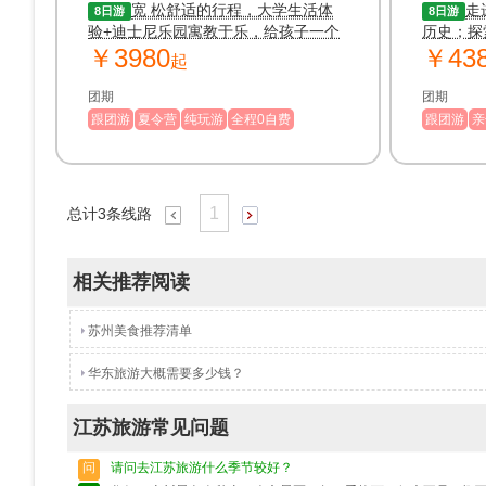
八日游
（
宽 松舒适的行程，大学生活体
走
8日游
8日游
验+迪士尼乐园寓教于乐，给孩子一个
历史；探
￥3980
￥43
探索欢乐的暑假
柯岩
起
团期
团期
跟团游
夏令营
纯玩游
全程0自费
跟团游
亲
1
总计
3
条线路
相关推荐阅读
苏州美食推荐清单
华东旅游大概需要多少钱？
江苏旅游常见问题
问
请问去江苏旅游什么季节较好？