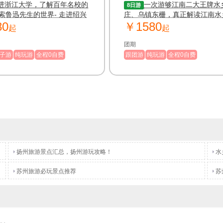
江南亲子游）
游
进浙江大学，了解百年名校的
一次游够江南二大王牌水
8日游
索鲁迅先生的世界- 走进绍兴
庄、乌镇东栅，真正解读江南水
80
￥1580
起
起
团期
子游
纯玩游
全程0自费
跟团游
纯玩游
全程0自费
扬州旅游景点汇总，扬州游玩攻略！
水
苏州旅游必玩景点推荐
苏