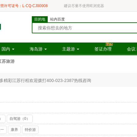
营许可证号：L-CQ-CJ00008
建议尽量不使用IE浏览器
目的地
站内百度
国内
海岛游
主题游
签证办理
会议
江苏旅游
彩江苏行程欢迎拨打400-023-2387热线咨询
）
自驾游（0）
五一
康养
特价游