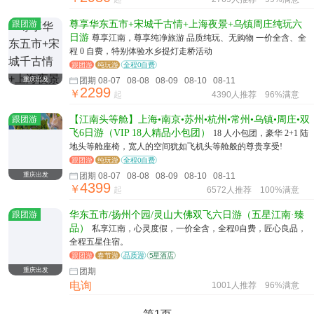
跟团游
尊享华东五市+宋城千古情+上海夜景+乌镇周庄纯玩六
日游
尊享江南，尊享纯净旅游 品质纯玩、无购物 一价全含、全
程 0 自费，特别体验水乡提灯走桥活动
跟团游
纯玩游
全程0自费
重庆出发
团期 08-07 08-08 08-09 08-10 08-11
2299
￥
起
4390人推荐
96%满意
跟团游
【江南头等舱】上海•南京•苏州•杭州•常州•乌镇•周庄•双
飞6日游（VIP 18人精品小包团）
18 人小包团，豪华 2+1 陆
地头等舱座椅，宽人的空间犹如飞机头等舱般的尊贵享受!
跟团游
纯玩游
全程0自费
重庆出发
团期 08-07 08-08 08-09 08-10 08-11
4399
￥
起
6572人推荐
100%满意
跟团游
华东五市/扬州个园/灵山大佛双飞六日游（五星江南·臻
品）
私享江南，心灵度假，一价全含，全程0自费，匠心良品，
全程五星住宿。
跟团游
春节游
品质游
5星酒店
重庆出发
团期
电询
1001人推荐
96%满意