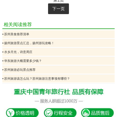
第1页
下一页
相关阅读推荐
• 苏州美食推荐清单
• 扬州旅游景点汇总，扬州游玩攻略！
• 水乡月光，诗意周庄
• 华东旅游大概需要多少钱？
• 苏州旅游必玩景点推荐
• 苏州旅游该怎么玩？苏州旅游注意事项有哪些？