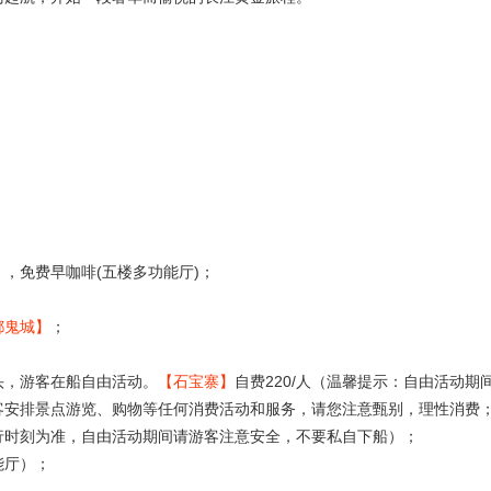
，免费早咖啡(五楼多功能厅)；
都鬼城】
；
头，游客在船自由活动。
【石宝寨】
自费220/人（温馨提示：自由活动期
客安排景点游览、购物等任何消费活动和服务，请您注意甄别，理性消费
行时刻为准，自由活动期间请游客注意安全，不要私自下船）；
能厅）；