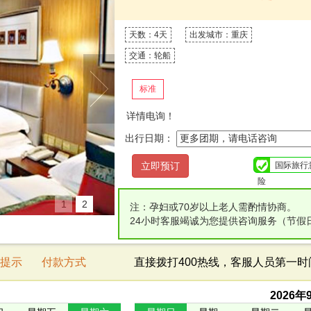
天数：4天
出发城市：重庆
交通：轮船
标准
详情电询！
出行日期：
国际旅行
险
1
2
注：孕妇或70岁以上老人需酌情协商。
24小时客服竭诚为您提供咨询服务（节假
提示
付款方式
直接拨打400热线，客服人员第一
2026
年