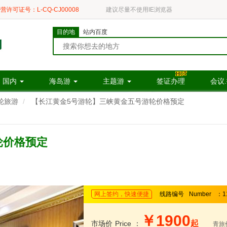
营许可证号：L-CQ-CJ00008
建议尽量不使用IE浏览器
目的地
站内百度
国内
海岛游
主题游
签证办理
会议
轮旅游
【长江黄金5号游轮】三峡黄金五号游轮价格预定
轮价格预定
网上签约，快速便捷
线路编号
Number
：1
￥1900
起
市场价
Price
：
青旅