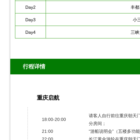
Day2
丰都
Day3
小
Day4
三峡
行程详情
重庆启航
第1天
请客人自行前往重庆朝天
18:00-20:00
分房间；
21:00
“游船说明会”（五楼多功
22:00
长江黄金游轮在重庆朝天