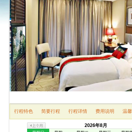
行程特色
简要行程
行程详情
费用说明
温馨
2026
年
8
月