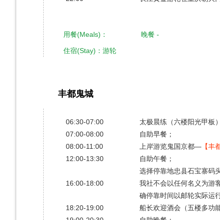
用餐(Meals)： 晚餐 -
住宿(Stay)：游轮
丰都鬼城
第2天
​06:30-07:00
太极晨练（六楼阳光甲板）
07:00-08:00
自助早餐；
08:00-11:00
上岸游览鬼国京都—
【丰
12:00-13:30
自助午餐；
选择停靠地忠县石宝寨码
16:00-18:00
我社不会以任何名义为游
确停靠时间以邮轮实际运
18:20-19:00
船长欢迎酒会（五楼多功
19:00-20:30
自助晚餐；