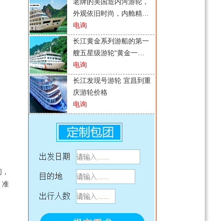
老牌的美国造内河游轮，
外观依旧时尚，内舱精
致，设施齐全，服务周
电询
到，还透着一股淡淡的美
长江黄金系列游船的第一
国风，总之很值得
艘五星级游轮“黄金一
号”下水运营，是一个改写
电询
世界内河航运史的日子，
长江发现号游轮 宜昌到重
当今 世界上最大、最先进
庆游轮价格
的内河涉外游轮
电询
【长江发现号】豪华游轮
重庆-宜昌三峡4日旅
电询
游轮外观大气，内部装修
豪华，设施齐全，服务品
间，
质好，行船平稳，卧室很
电询
；准
舒适，可观沿途江景，船
游轮外观大气，内部装修
餐也很合口味
豪华，设施齐全，服务品