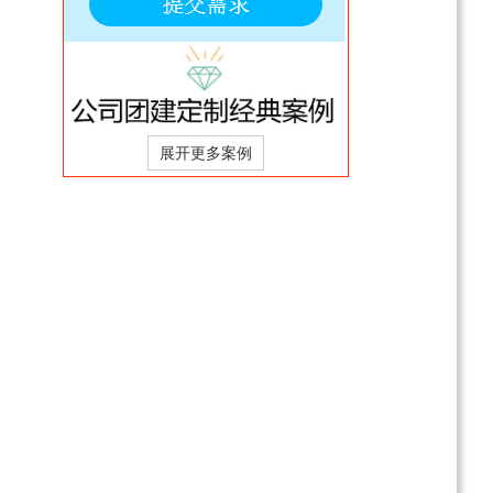
质好，行船平稳，卧室很
电询
舒适，可观沿途江景，船
【华夏神女二号游轮】从
餐也很合口味
宜昌到重庆华夏神女二号
游轮报价
电询
游轮外观大气，内部装修
豪华，设施齐全，服务品
质好，行船平稳，卧室很
电询
舒适，可观沿途江景，船
餐也很合口味