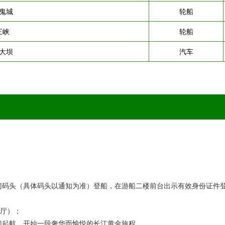
鬼城
轮船
三峡
轮船
大坝
汽车
门码头（具体码头以通知为准）登船，在游船二楼前台出示有效身份证件
能厅）；
门起航，开始一段奢华而愉悦的长江黄金旅程。