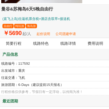
曼谷&苏梅岛6天5晚自由行
(直飞上岛)往返机票含税+酒店含双早+接送机
自由行
纯玩游
海岛游
￥5690
起/人
起价说明
公司团建申请
简要行程
线路特色
线路详情
费用说明
产品信息
线路编号：
117592
出发城市：
重庆
往返交通：
飞机
旅游团期：
6-Days（建议提前15天报名）
行程价格仅供参考，节假日有一定浮动，以传阅为准！
最近团期