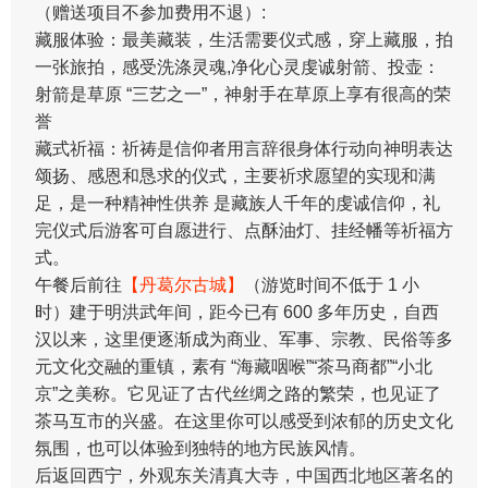
（赠送项目不参加费用不退）:
藏服体验：最美藏装，生活需要仪式感，穿上藏服，拍
一张旅拍，感受洗涤灵魂,净化心灵虔诚射箭、投壶：
射箭是草原 “三艺之一”，神射手在草原上享有很高的荣
誉
藏式祈福：祈祷是信仰者用言辞很身体行动向神明表达
颂扬、感恩和恳求的仪式，主要祈求愿望的实现和满
足，是一种精神性供养 是藏族人千年的虔诚信仰，礼
完仪式后游客可自愿进行、点酥油灯、挂经幡等祈福方
式。
午餐后前往
【丹葛尔古城】
（游览时间不低于 1 小
时）建于明洪武年间，距今已有 600 多年历史，自西
汉以来，这里便逐渐成为商业、军事、宗教、民俗等多
元文化交融的重镇，素有 “海藏咽喉”“茶马商都”“小北
京”之美称。它见证了古代丝绸之路的繁荣，也见证了
茶马互市的兴盛。在这里你可以感受到浓郁的历史文化
氛围，也可以体验到独特的地方民族风情。
后返回西宁，外观东关清真大寺，中国西北地区著名的