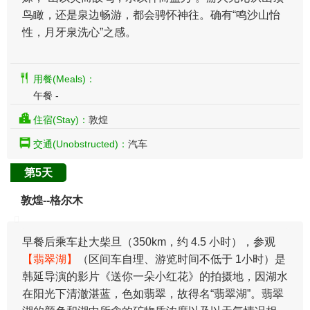
鸟瞰，还是泉边畅游，都会骋怀神往。确有“鸣沙山怡
性，月牙泉洗心”之感。
用餐(Meals)：
午餐 -
住宿(Stay)：
敦煌
交通(Unobstructed)：
汽车
第5天
敦煌--格尔木
早餐后乘车赴大柴旦（350km，约 4.5 小时），参观
【翡翠湖】
（区间车自理、游览时间不低于 1小时）是
韩延导演的影片《送你一朵小红花》的拍摄地，因湖水
在阳光下清澈湛蓝，色如翡翠，故得名“翡翠湖”。翡翠