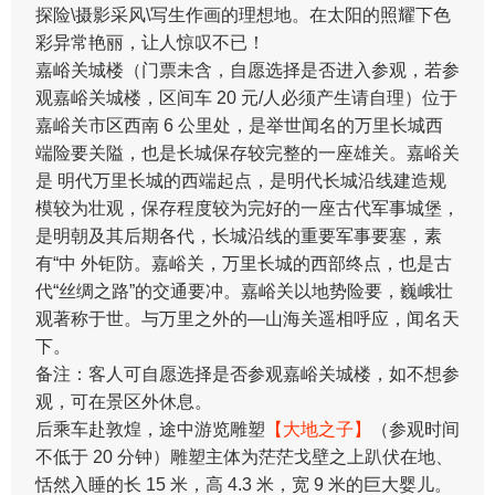
探险\摄影采风\写生作画的理想地。在太阳的照耀下色
彩异常艳丽，让人惊叹不已！
嘉峪关城楼（门票未含，自愿选择是否进入参观，若参
观嘉峪关城楼，区间车 20 元/人必须产生请自理）位于
嘉峪关市区西南 6 公里处，是举世闻名的万里长城西
端险要关隘，也是长城保存较完整的一座雄关。嘉峪关
是 明代万里长城的西端起点，是明代长城沿线建造规
模较为壮观，保存程度较为完好的一座古代军事城堡，
是明朝及其后期各代，长城沿线的重要军事要塞，素
有“中 外钜防。嘉峪关，万里长城的西部终点，也是古
代“丝绸之路”的交通要冲。嘉峪关以地势险要，巍峨壮
观著称于世。与万里之外的—山海关遥相呼应，闻名天
下。
备注：客人可自愿选择是否参观嘉峪关城楼，如不想参
观，可在景区外休息。
后乘车赴敦煌，途中游览雕塑
【大地之子】
（参观时间
不低于 20 分钟）雕塑主体为茫茫戈壁之上趴伏在地、
恬然入睡的长 15 米，高 4.3 米，宽 9 米的巨大婴儿。