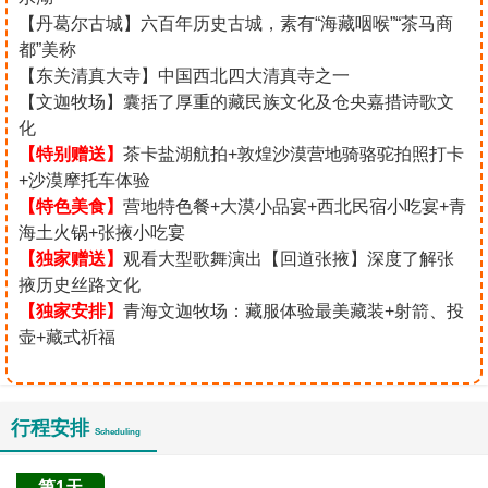
【丹葛尔古城】六百年历史古城，素有“海藏咽喉”“茶马商
都”美称
【东关清真大寺】中国西北四大清真寺之一
【文迦牧场】囊括了厚重的藏民族文化及仓央嘉措诗歌文
化
【特别赠送】
茶卡盐湖航拍+敦煌沙漠营地骑骆驼拍照打卡
+沙漠摩托车体验
【特色美食】
营地特色餐+大漠小品宴+西北民宿小吃宴+青
海土火锅+张掖小吃宴
【独家赠送】
观看大型歌舞演出【回道张掖】深度了解张
掖历史丝路文化
【独家安排】
青海文迦牧场：藏服体验最美藏装+射箭、投
壶+藏式祈福
行程安排
Scheduling
第1天