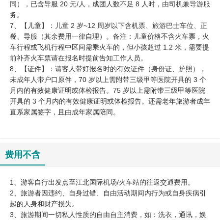
同），已含导服 20 元/人，成团人数不足 8 人时，由司机兼导游服
务。
7、【儿童】：儿童 2 岁~12 周岁以下含机票、旅游巴士车位、正
餐、导服（其余费用一律自理）。备注：儿童价格不含火车票，火
车行程或飞机行程中区间需乘火车的，但小孩超过 1.2 米，需要提
前补齐火车票请在报名时提前告知工作人员。
8、【证件】：请客人带好报名时的有效证件（身份证、护照），
未成年人带户口原件，70 岁以上需附带三级甲等医院开具的 3 个
月内的有效健康证明或体检报告。75 岁以上需附带三级甲等医院
开具的 3 个月内的有效健康证明或体检报告。还需老年旅游者成年
直系家属签字，且由成年家属陪同。
费用不含
1、游客自行出发点至江北国际机场/火车站的往返交通费用。
2、旅游者因违约、自身过错、自由活动期间内行为或自身疾病引
起的人身和财产损失。
3、旅游期间一切私人性质的自由自主消费，如：洗衣，通讯，娱