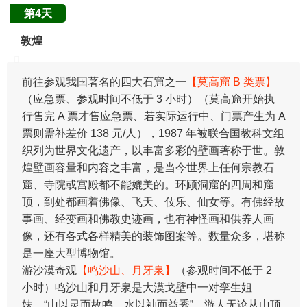
第4天
敦煌
​前往参观我国著名的四大石窟之一
【莫高窟 B 类票】
（应急票、参观时间不低于 3 小时）（莫高窟开始执
行售完 A 票才售应急票、若实际运行中、门票产生为 A
票则需补差价 138 元/人），1987 年被联合国教科文组
织列为世界文化遗产，以丰富多彩的壁画著称于世。敦
煌壁画容量和内容之丰富，是当今世界上任何宗教石
窟、寺院或宫殿都不能媲美的。环顾洞窟的四周和窟
顶，到处都画着佛像、飞天、伎乐、仙女等。有佛经故
事画、经变画和佛教史迹画，也有神怪画和供养人画
像，还有各式各样精美的装饰图案等。数量众多，堪称
是一座大型博物馆。
游沙漠奇观
【鸣沙山、月牙泉】
（参观时间不低于 2
小时）鸣沙山和月牙泉是大漠戈壁中一对孪生姐
妹，“山以灵而故鸣，水以神而益秀”。游人无论从山顶