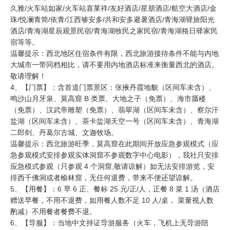
久雅/火车站如家/火车站喜莱祥/友好酒店/星朋酒店/航空大酒店/金
珠/悦澜青简/依青/江西够安多/共和安多避暑酒店/青海湖驿旅阳光
酒店/青海湖星辰观景民宿/青海湖牧民之家民宿/青海湖格日驿家民
宿等等。
温馨提示：西北地区住宿条件有限，西北旅游接待条件不能与内地
大城市一带同档相比，请不要用内地酒店标准来衡量西北的酒店。
敬请理解！
4、【门票】：含首道门票景区：张掖丹霞地貌（区间车未含）、
鸣沙山月牙泉、莫高窟 B 类票、大地之子（免票）、海市蜃楼
（免票）、汉武帝雕塑（免票）、翡翠湖（区间车未含）、察尔汗
盐湖（区间车未含）、茶卡盐湖天空一号（区间车未含）、青海湖
二郎剑、丹葛尔古城、文迦牧场。
温馨提示：西北旅游旺季，莫高窟在此期间开放应急参观模式（应
急参观模式安排参观实体洞窟不参观数字中心电影），我社只安排
应急模式参观（只参观 4 个洞窟,敬请谅解）如无法安排游览，安
排西千佛洞或者榆林窟，无任何退费，带来不便还望谅解。
5、【用餐】：6 早 6 正、餐标 25 元/正/人，正餐 8 菜 1 汤（酒店
赠送早餐，不用不退费，如用餐人数不足 10 人/桌， 菜量视人数
酌减）不用餐者餐费不退。
6、【导服】：当地中文持证导游服务（火车，飞机上无导游陪