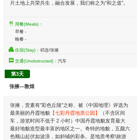
片土地上共荣共生，融合发展，我们称之为“和之道”。
用餐(Meals)：
早餐 -
晚餐 -
住宿(Stay)：
祁连/张掖
交通(Unobstructed)：
汽车
第3天
张掖—敦煌
张掖，赏素有“彩色丘陵”之称、被《中国地理》评选为
最美丽的丹霞地貌
【七彩丹霞地质公园】
（不含区间
车，游览时间不低于 2 小时）中国丹霞地貌发育最大
最好地貌造型最丰富的地区之一。奇特的地貌，五颜六
色顺山起伏如波浪，如斜铺的彩条。是地质考察\旅游