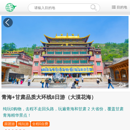
目的地
3
/4
青海+甘肃品质大环线8日游（大漠花海）
纯玩0购物，去程不走回头路，玩遍青海和甘肃 2 大省份，覆盖甘肃
青海精华景点！
跟团游
纯玩游
全程0自费