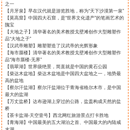
之一
【月牙泉】早在汉代就是游览胜地，称为“天下沙漠第一泉”
【莫高窟】中国四大石窟，是“世界文化遗产”的笔画艺术的
隗宝
【大地之子】清华著名的美术教授戈壁滩创作大型雕塑作
品“大地之子”
【汉武帝雕塑】雕塑塑造了汉武帝的光辉形象
【海市蜃楼】清华著名的美术教授戈壁滩创作大型雕塑作
品“海市蜃楼-无界”
【翡翠湖】世界级绝景，简直就是中国的黄石公园
【柴达木盆地】柴达木盆地是中国四大盆地之一，地势最
高的盆地
【察尔汗盐湖】察尔汗盐湖位于青海省格尔木市，是中国
最大的盐湖
【万丈盐桥】达布逊湖上穿过的公路，盐盖构成天然的盐
桥
【茶卡盐湖-天空壹号】西北网红旅游景点打卡胜地
【青海湖】中国最美的五大湖泊之首、中国最大的内陆咸
水湖