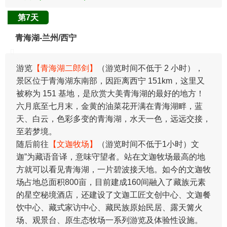
第7天
青海湖-兰州/西宁
游览
【青海湖二郎剑】
（游览时间不低于 2 小时），
景区位于青海湖东南部，因距离西宁 151km，这里又
被称为 151 基地，是欣赏大美青海湖的最好的地方！
六月底至七月末，金黄的油菜花开满在青海湖畔，蓝
天、白云，色彩多变的青海湖，水天一色，远远交接，
至若梦境。
随后前往
【文迦牧场】
（游览时间不低于1小时）文
迦”为藏语音译，意味守望者。站在文迦牧场最高的地
方就可以看见青海湖，一片碧波接天地。如今的文迦牧
场占地总面积800亩，目前建成160间融入了藏族元素
的星空秘境酒店，还建设了文迦工匠文创中心、文迦餐
饮中心、藏式家访中心、藏民族原始民居、露天篝火
场、观景台、原生态牧场一系列游览及体验性设施。