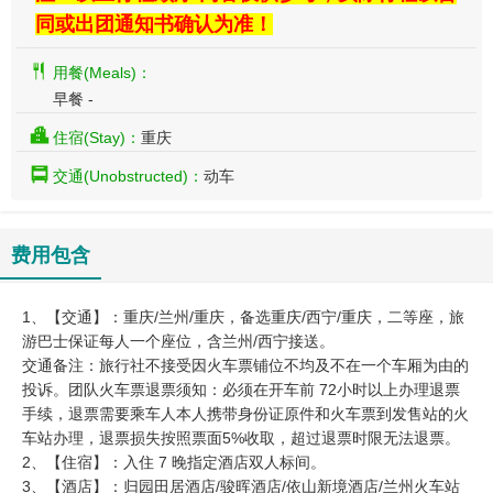
同或出团通知书确认为准！
用餐(Meals)：
早餐 -
住宿(Stay)：
重庆
交通(Unobstructed)：
动车
费用包含
1、【交通】：重庆/兰州/重庆，备选重庆/西宁/重庆，二等座，旅
游巴士保证每人一个座位，含兰州/西宁接送。
交通备注：旅行社不接受因火车票铺位不均及不在一个车厢为由的
投诉。团队火车票退票须知：必须在开车前 72小时以上办理退票
手续，退票需要乘车人本人携带身份证原件和火车票到发售站的火
车站办理，退票损失按照票面5%收取，超过退票时限无法退票。
2、【住宿】：入住 7 晚指定酒店双人标间。
3、【酒店】：归园田居酒店/骏晖酒店/依山新境酒店/兰州火车站