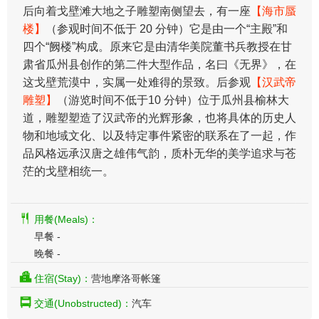
后向着戈壁滩大地之子雕塑南侧望去，有一座
【海市蜃
楼】
（参观时间不低于 20 分钟）它是由一个“主殿”和
四个“阙楼”构成。原来它是由清华美院董书兵教授在甘
肃省瓜州县创作的第二件大型作品，名曰《无界》，在
这戈壁荒漠中，实属一处难得的景致。后参观
【汉武帝
雕塑】
（游览时间不低于10 分钟）位于瓜州县榆林大
道，雕塑塑造了汉武帝的光辉形象，也将具体的历史人
物和地域文化、以及特定事件紧密的联系在了一起，作
品风格远承汉唐之雄伟气韵，质朴无华的美学追求与苍
茫的戈壁相统一。
用餐(Meals)：
早餐 -
晚餐 -
住宿(Stay)：
营地摩洛哥帐篷
交通(Unobstructed)：
汽车