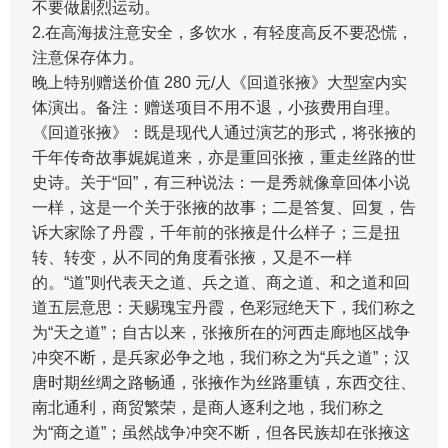
不要做剧烈运动。
2.在高海拔注意安全，多饮水，有轻度高反不要恐慌，
注意保存体力。
晚上特别赠送价值 280 元/人《回道张掖》大型室内实
体演出。备注：赠送项目不用不退，小孩费用自理。
《回道张掖》：既是现代人通过演艺的形式，将张掖的
千年传奇故事娓娓道来，亦是重回张掖，重走丝路的世
史诗。关于“回”，有三种说法：一是秀就像章回体小说
一样，这是一个关于张掖的故事；二是答复、回复，告
诉大家除了丹霞，千年前的张掖是什么样子；三是扭
转、转变，从不同的角度看张掖，又是不一样
的。“道”则代表天之道、兵之道、商之道、和之道和回
道五层意思：天赐瑰宝丹霞，色彩冠绝天下，我们称之
为“天之道”；自古以来，张掖所在的河西走廊地区战争
冲突不断，是兵家必争之地，我们称之为“兵之道”；汉
唐时期丝绸之路畅通，张掖作为丝路重镇，东西交往、
南北通利，商贸繁荣，是商人逐利之地，我们称之
为“商之道”；虽然战争冲突不断，但各民族却在张掖这