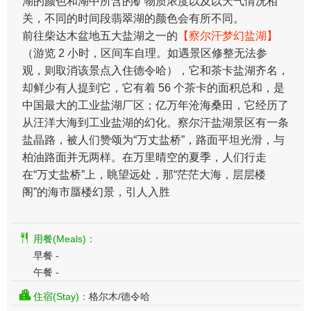
湖的颜色和湖中所含的矿物质浓度以及以天气情况相
关，不同的时间段翡翠湖的颜色会有所不同。
前往柴达木盆地五大盐湖之一的
【察尔汗梦幻盐湖】
（游览 2 小时，区间车自理。如遇景区修整无法参
观，则取消该景点入住德令哈），它和茶卡盐湖齐名，
却鲜少有人提到它，它有着 56 个茶卡的面积总和，是
中国最大的工业盐湖厂区；亿万年沧海桑田，它经历了
从汪洋大海到工业盐湖的幻化。察尔汗盐湖景区有一条
盐晶路，被人们赞颂为“万丈盐桥”，路面平坦光滑，与
柏油路面并无两样。在万里晴空的夏季，人们行走
在“万丈盐桥”上，眺望远处，那“茫茫大海，层层楼
阁”的海市蜃楼幻景，引人入胜
用餐(Meals)：
早餐 -
午餐 -
住宿(Stay)：
格尔木/德令哈