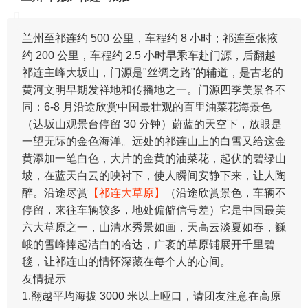
兰州至祁连约 500 公里，车程约 8 小时；祁连至张掖
约 200 公里，车程约 2.5 小时早乘车赴门源，后翻越
祁连主峰大坂山，门源是"丝绸之路"的辅道，是古老的
黄河文明早期发祥地和传播地之一。门源四季美景各不
同：6-8 月沿途欣赏中国最壮观的百里油菜花海景色
（达坂山观景台停留 30 分钟）蔚蓝的天空下，放眼是
一望无际的金色海洋。远处的祁连山上的白雪又给这金
黄添加一笔白色，大片的金黄的油菜花，起伏的碧绿山
坡，在蓝天白云的映衬下，使人瞬间安静下来，让人陶
醉。沿途尽赏
【祁连大草原】
（沿途欣赏景色，车辆不
停留，来往车辆较多，地处偏僻信号差）它是中国最美
六大草原之一，山清水秀景如画，天高云淡夏如春，巍
峨的雪峰捧起洁白的哈达，广袤的草原铺展开千里碧
毯，让祁连山的情怀深藏在每个人的心间。
友情提示
1.翻越平均海拔 3000 米以上哑口，请团友注意在高原