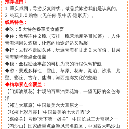
推荐理由：
1. 重庆成团，导游反复踩线，做品质旅游我们是认真的。
2. 纯玩儿 0 购物（无任何·景中店·隐形店）。
线路特色：
◆吃：5 大特色餐享美食盛宴
◆住：敦煌连住 2 晚（安排一晚营地摩洛哥帐篷），入住
青海湖周边酒店，让您的旅途舒适又温馨
◆行：去程不走回头路，玩遍青海和甘肃 2 大省份，甘肃
青海精华景点全覆盖
◆稳：全程经验丰富的司机为您的行程保驾护航
◆游：景观多样性，雪山、草原、花海、湖泊、沙漠、戈
壁、彩丘、古寺、盐湖，河西走廊文化的交融
◆精华景点全覆盖：
【门源油菜花】壮观的百里油菜花海，一望无际的金色海
洋
【祁连大草原】中国最美六大草原之一
【张掖七彩丹霞】“中国最美的七大丹霞”之一
【嘉峪关】号称“天下第一雄关”，中国长城三大奇观之一
【鸣沙山】国家级重点旅游风景名胜区，中国四大鸣沙山