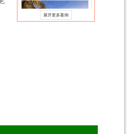
吧。
武隆+涪陵+市区纯玩5日
游（2-8人精致小团）
￥1388
起