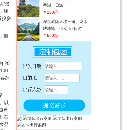
坑”景
香湖一日游
，规
￥198
起
看投资
深度武隆天坑三硚、龙水
峡地缝、仙女山2日游
￥580
起
，但
四川月亮湾/若尔盖/红原
草原经典环线4日游
￥358
起
 20
【巫山·奉节·云阳】全景
00
渝东北巫山小三峡+云阳
游客踩
龙缸·云端廊桥+ 张飞庙
￥628
起
+奉节白帝城·瞿塘峡3日
【纯喜】四川千年阆中古
穿
游
城+漫游滕王阁+古城夜景
， 以
2日游
￥308
起
道弯
贵州水墨乌江寨、十二背
乱石
后、双河谷、地下裂缝2
水湿
日游
￥358
起