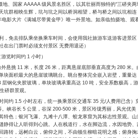
地、国家 AAAAA 级风景名胜区，以其壮丽而独特的“三硚夹两
天坑群相映生辉，坑与坑之间以桥洞相望，桥与桥之间以坑相连
 年电影大片《满城尽带黄金甲》唯一外景地。如亲临拍摄地、观
利，免去排队乘坐换乘车时间，会使用我社旅游车送游客进景区
社在出门票时必须支付景区 无费用退还）
（游览时间约 1 小时）
，向外悬挑 11 米，长度 26 米，距离悬崖底部垂直高度为 280 米。由
块面积最大的悬崖玻璃眺台。眺台整体完全嵌入岩壁，重量达 1
 3 层钢化夹胶玻璃，单块玻璃承重高达 10 吨，安全系数极高，
天生硚群景观。
间约 1.5 小时左右，统一换乘景区交通车 35 元/人费用已含）
峡谷长 5 公里，谷深 200-500 米，景区玲珑秀丽，风光优美
其特色；银河飞瀑、九滩十八潭、蛟龙寒窟为其标志性景观。山
缝静得让人听得到心跳。人在栈道行，水在脚边流，水因地势、
回路转，远树白云，俯仰之间，不由顿生柳暗花明之感；俯身掬