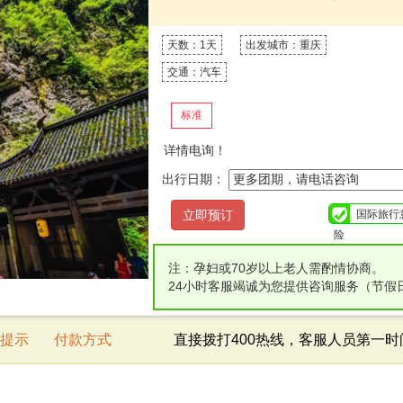
天数：1天
出发城市：重庆
交通：汽车
标准
详情电询！
出行日期：
国际旅行
险
注：孕妇或70岁以上老人需酌情协商。
24小时客服竭诚为您提供咨询服务（节假
提示
付款方式
直接拨打400热线，客服人员第一