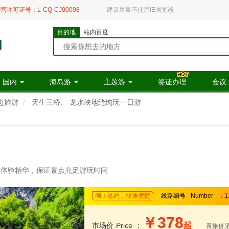
营许可证号：L-CQ-CJ00008
建议尽量不使用IE浏览器
目的地
站内百度
国内
海岛游
主题游
签证办理
会议
边旅游
天生三桥、 龙水峡地缝纯玩一日游
，体验精华，保证景点充足游玩时间
网上签约，快速便捷
线路编号
Number
：1
￥378
起
市场价
Price
：
青旅价