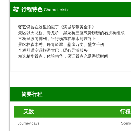
行程特色
Characteristic
张艺谋曾在这里拍摄了《满城尽带黄金甲》
景区以天龙桥、青龙桥、黑龙桥三座气势磅礴的石拱桥组成
三桥呈纵向排列，平行横跨在羊水河峡谷上
景区林森木秀、峰青岭翠、悬崖万丈、壁立千仞
全程舒适空调旅游大巴，暖心导游服务
​ 精选精华景点，体验精华，保证景点充足游玩时间
简要行程
天数
行程
Journey days
Sceni