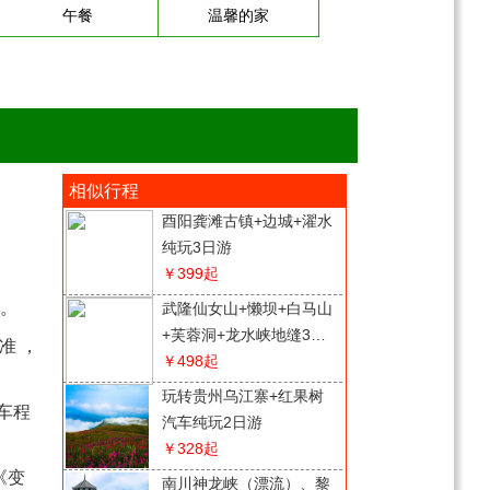
午餐
温馨的家
相似行程
酉阳龚滩古镇+边城+濯水
纯玩3日游
￥399
起
发。
武隆仙女山+懒坝+白马山
+芙蓉洞+龙水峡地缝3日
准 ，
游
￥498
起
玩转贵州乌江寨+红果树
，车程
汽车纯玩2日游
￥328
起
《变
南川神龙峡（漂流）、黎