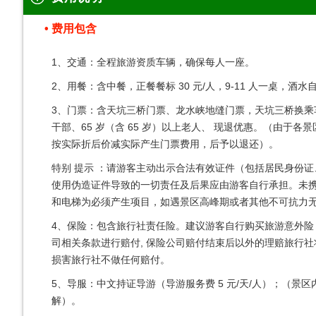
费用包含
1、交通：全程旅游资质车辆，确保每人一座。
2、用餐：含中餐，正餐餐标 30 元/人，9-11 人一桌，
3、门票：含天坑三桥门票、龙水峡地缝门票，天坑三桥换乘
干部、65 岁（含 65 岁）以上老人、 现退优惠。（由
按实际折后价减实际产生门票费用，后予以退还）。
特别 提示 ：请游客主动出示合法有效证件（包括居民身份
使用伪造证件导致的一切责任及后果应由游客自行承担。未携带
和电梯为必须产生项目，如遇景区高峰期或者其他不可抗力无
4、保险：包含旅行社责任险。建议游客自行购买旅游意外
司相关条款进行赔付, 保险公司赔付结束后以外的理赔旅行
损害旅行社不做任何赔付。
5、导服：中文持证导游（导游服务费 5 元/天/人）；（
解）。