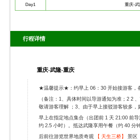
Day1
重庆-武
行程详情
重庆-武隆-重庆
第1天
★温馨提示★：约早上 06：30 开始接游客
（备注：1、具体时间以导游通知为准；2 2
敬请游客理解 ；3、由于早上接驳游客较多
早上在指定地点集合（出团前 1 天 21:00
约 2.5 小时）。抵达武隆享用午餐（约 40 分
后前往游览世界地质奇观
【 天生三桥】
景区（