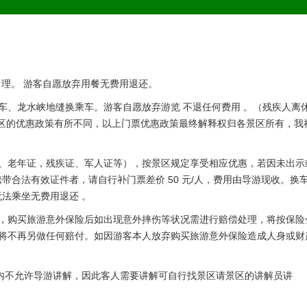
酒水自理。 游客自愿放弃用餐无费用退还。
车、龙水峡地缝换乘车。游客自愿放弃游览 不退任何费用 。（残疾人离
于各景区的优惠政策有所不同，以上门票优惠政策最终解释权归各景区所有，我
证、老年证，残疾证、军人证等），按景区规定享受相应优惠，若因未出示
合法有效证件者，请自行补门票差价 50 元/人，费用由导游现收。换
法乘坐无费用退还 。
险，购买旅游意外保险后如出现意外摔伤等状况需进行赔偿处理，将按保险
社将不再另做任何赔付。如因游客本人放弃购买旅游意外保险造成人身或财
景区内不允许导游讲解，因此客人需要讲解可自行找景区请景区的讲解员讲