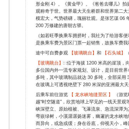
形金刚 4》、《黄金甲》、《爸爸去哪儿》拍摄
观称奇于世。世界最大天生桥群和世界第二大
模宏大，气势磅礴，瑰丽壮观。是张艺谋 06
200 万修建的唐朝古驿。
（如若旺季换乘车拥挤时，我社为了给游客便
是换乘车费为景区门票一起销售，故换车费我
途中可自费参观
【玻璃眺台】
和
【石头城】
【玻璃眺台】
: :位于海拔 1200 米高的崖顶
多位国内外一流专家规划、设计，是目前世界单
多吨，其中玻璃制品就达 30 多吨，全部采用
在玻璃上可透视绝壁下 280 米深的亚洲最大
后乘车前往游览
【 龙水峡地缝景区 】
（游览时
越“时空隧道”，欣赏地球上罕见的一线天景观等。
峡深壁立、原始植被、飞瀑流泉、急流深潭为
弯嵌绿树，小溪潺潺扬迷雾，幽邃的龙水峡地
而异向，或急或缓；身在谷底，仰视天小，峰