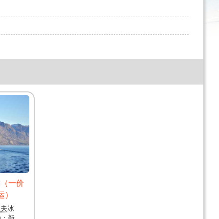
游
（一价
运）
瑟夫冰
动：新