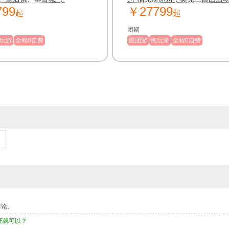
799
￥27799
西兰第一大城市，无论逛逛街还
起
起
美食美景都能令您流连忘返！
团期
玩游
全程0自费
跟团游
纯玩游
全程0自费
而论。
证就可以？