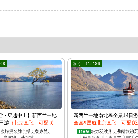
69
编号：118198
含 · 穿越中土】新西兰一地
新西兰一地南北岛全景14日
0日游
（北京直飞，可配联
全含&国航北京直飞，可配联
一次旅程名胜全揽：奥克兰、
魅力双冰川，弗朗兹约
14日游
、皇后镇、基督城 ；
川-福克斯冰川；奥克兰自由活