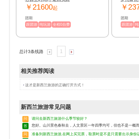
￥21600
￥23
起
团期
团期
跟团游
纯玩游
全程0自费
跟团游
纯
1
总计
3
条线路
相关推荐阅读
这才是新西兰旅游的正确打开方式！
新西兰旅游常见问题
问
请问去新西兰旅游什么季节较好？
您好。山川景色春秋去，人文景区一年四季均可，但也不是一概
答
问
准备到新西兰旅游,在网上买完票，取票时是不是只需要出示身份