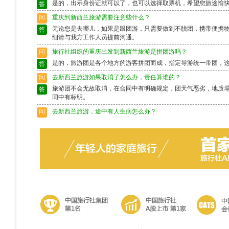
是的，出示身份证就可以了，也可以选择取票机，希望您旅途愉
答
问
重庆到新西兰旅游需要注意些什么？
无论您是去哪儿，如果是跟团游，只需要做到不脱团，携带便携
答
细请与我方工作人员提前沟通。
问
旅行社组织的重庆出发到新西兰旅游是拼团游吗？
是的，旅游团是各个地方的游客拼团而成，指定导游统一带团，
答
问
去新西兰旅游如果取消了怎么办，责任算谁的？
旅游团不会无故取消，在合同中有明确规定，团天气恶劣，地质
答
同中有标明。
问
去新西兰旅游，途中有人生病怎么办？
出行前请确保身体状况良好，如果身体异样请别选择出行，旅游
答
富的导游会作出准确的判断，请配合。
问
去新西兰旅游途中脱团了怎么办？
请保留好导游的电话，以备不时之需。如果情况特殊请及时联系
答