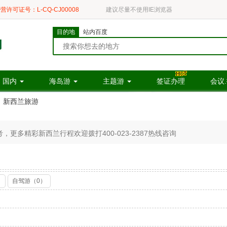
营许可证号：L-CQ-CJ00008
建议尽量不使用IE浏览器
目的地
站内百度
国内
海岛游
主题游
签证办理
会议
新西兰旅游
更多精彩新西兰行程欢迎拨打400-023-2387热线咨询
）
自驾游（0）