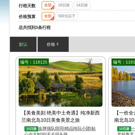
全部
10日游
14日游
行程天数
全部
500元以下
价格预算
总共找到3条行程
默认
价格
编号：118125
编号：1181
【美食美刻 绝美中土奇遇】纯净新西
【一价全
兰南北岛10日美食美景之旅
南北岛1
运）
金牌领队陪同|精品纯玩小团|贴
10日游
10日游
心自主时间|不走回头路
罗托鲁瓦