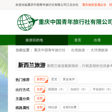
欢迎光临
重庆中国青年旅行社有限公司江北分社
重庆旅投直属企业
经
旅游目的地
首页
出境
当前位置：
重庆中国青年旅行社
出境旅游
大洋洲旅游
新西兰旅游
新西兰旅游最新报价，行程及报价仅供参考，
新西兰
悉尼
黄金海岸
热门推荐
全部
跟团游（3）
自由行（0）
半自由行（0
出行方式
全部
主题分类
全部
纯玩游
全程0自费
线路属性