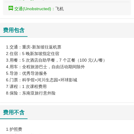
交通(Unobstructed)：
飞机
费用包含
1.交通：重庆-新加坡往返机票
2.住宿：5 晚新加坡指定住宿
3.用餐：5 次酒店自助早餐，7 个正餐（100 元/人/餐）
4.用车：全程旅游巴士，自由活动期间除外
5.导游：优秀导游服务
6.门票：科学馆+河川生态园+环球影城
7.课程：1 次课程费用
​8.保险：东南亚旅行意外险
费用不含
1.护照费