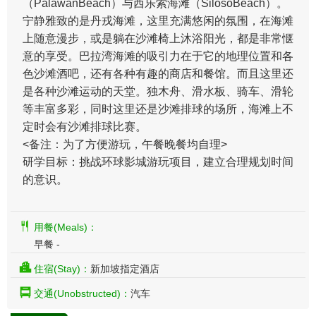
（PalawanBeach）与西乐索海滩（SilosoBeach）。
宁静雅致的是丹戎海滩，这里充满悠闲的氛围，在海滩
上随意漫步，或是躺在沙滩椅上沐浴阳光，都是非常惬
意的享受。巴拉湾海滩的吸引力在于它的地理位置和各
色沙滩酒吧，还有各种有趣的商店和餐馆。而且这里还
是各种沙滩运动的天堂。独木舟、滑水板、骑车、滑轮
等丰富多彩，同时这里还是沙滩排球的场所，海滩上不
定时会有沙滩排球比赛。
<备注：为了方便游玩，午餐晚餐均自理>
研学目标：挑战环球影城游玩项目，建立合理规划时间
的意识。
用餐(Meals)：
早餐 -
住宿(Stay)：
新加坡指定酒店
交通(Unobstructed)：
汽车