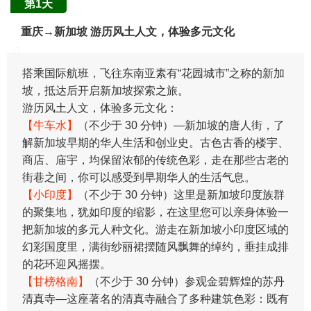
第1天
重庆→新加坡 游历风土人文，体验多元文化
​搭乘国际航班，飞往东南亚素有“花园城市”之称的新加
坡，抵达后开启新加坡探索之旅。
游历风土人文，体验多元文化：
【牛车水】
（不少于 30 分钟）—新加坡的唐人街，了
解新加坡早期的华人生活和创业史。古色古香的楼宇、
商店、庙宇，均保留浓郁的传统色彩，走在那些古老的
街巷之间，你可以感受到早期华人的生活气息。
【小印度】
（不少于 30 分钟）这里是新加坡印度族群
的聚集地，犹如印度的缩影，在这里您可以亲身体验一
把新加坡的多元人种文化。游走在新加坡小印度区域的
幻彩国度里，满街纱丽裙摆随风飘舞的绰约，垂挂成排
的花环迎风摇摆。
【甘榜格南】
（不少于 30 分钟）参观金碧辉煌的苏丹
清真寺―这座著名的清真寺融合了多种建筑色彩：既有