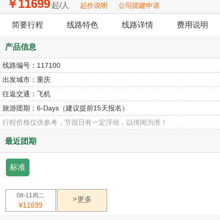
￥11699
起/人
起价说明
公司团建申请
简要行程
线路特色
线路详情
费用说明
产品信息
线路编号：
117100
出发城市：
重庆
往返交通：
飞机
旅游团期：
6-Days（建议提前15天报名）
行程价格仅供参考，节假日有一定浮动，以传阅为准！
最近团期
标准
08-11周二
>更多
¥11699