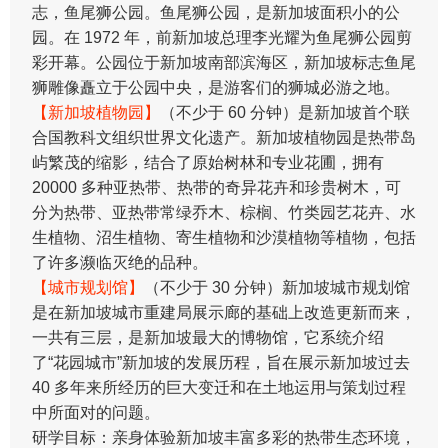
志，鱼尾狮公园。鱼尾狮公园，是新加坡面积小的公
园。在 1972 年，前新加坡总理李光耀为鱼尾狮公园剪
彩开幕。公园位于新加坡南部滨海区，新加坡标志鱼尾
狮雕像矗立于公园中央，是游客们的狮城必游之地。
【新加坡植物园】
（不少于 60 分钟）是新加坡首个联
合国教科文组织世界文化遗产。新加坡植物园是热带岛
屿繁茂的缩影，结合了原始树林和专业花圃，拥有
20000 多种亚热带、热带的奇异花卉和珍贵树木，可
分为热带、亚热带常绿乔木、棕榈、竹类园艺花卉、水
生植物、沼生植物、寄生植物和沙漠植物等植物，包括
了许多濒临灭绝的品种。
【城市规划馆】
（不少于 30 分钟）新加坡城市规划馆
是在新加坡城市重建局展示廊的基础上改造更新而来，
一共有三层，是新加坡最大的博物馆，它系统介绍
了“花园城市”新加坡的发展历程，旨在展示新加坡过去
40 多年来所经历的巨大变迁和在土地运用与策划过程
中所面对的问题。
研学目标：亲身体验新加坡丰富多彩的热带生态环境，