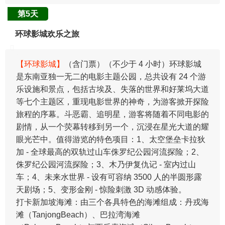
第5天
环球影城欢乐之旅
【环球影城】
（含门票）（不少于 4 小时）环球影城
是东南亚独一无二的电影主题公园，总共设有 24 个游
乐设施和景点，包括古埃及、失落的世界和好莱坞大道
等七个主题区，重现电影世界的神奇，为游客掀开探险
旅程的序幕。斗恶霸、追明星，游客将随着不同电影的
剧情，从一个荧幕转移到另一个，沉浸在星光大道的耀
眼光芒中。值得游览的特色项目：1、太空堡垒卡拉狄
加 - 全球最高的双轨过山车侏罗纪公园河流探险；2、
侏罗纪公园河流探险；3、木乃伊复仇记 - 室内过山
车；4、未来水世界 - 设有可容纳 3500 人的半圆形露
天剧场；5、变形金刚 - 惊险刺激 3D 动感体验。
打卡新加坡海滩：由三个各具特色的海滩组成：丹戎海
滩（TanjongBeach）、巴拉湾海滩