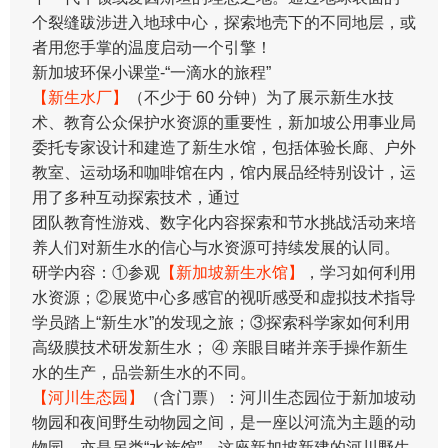
个裂缝跋涉进入地球中心，探索地壳下的不同地层，或
者用您手掌的温度启动一个引擎！
新加坡环保小课堂-“一滴水的旅程”
【新生水厂】
（不少于 60 分钟）为了展示新生水技
术、教育公众保护水资源的重要性，新加坡公用事业局
委托专家设计和建造了新生水馆，包括体验长廊、户外
教室、运动场和咖啡馆在内，馆内展品经特别设计，运
用了多种互动探索技术，通过
团队教育性游戏、数字化内容探索和节水挑战活动来培
养人们对新生水的信心与水资源可持续发展的认同。
研学内容：①参观
【新加坡新生水馆】
，学习如何利用
水资源；②展览中心多感官的视听感受和虚拟技术指导
学员踏上“新生水”的发现之旅；③探索科学家如何利用
高级膜技术研发新生水； ④ 亲眼目睹并亲手操作新生
水的生产，品尝新生水的不同。
【河川生态园】
（含门票）：河川生态园位于新加坡动
物园和夜间野生动物园之间，是一座以河流为主题的动
物园，亦是另类“水族馆”。这座新加坡新建的河川野生