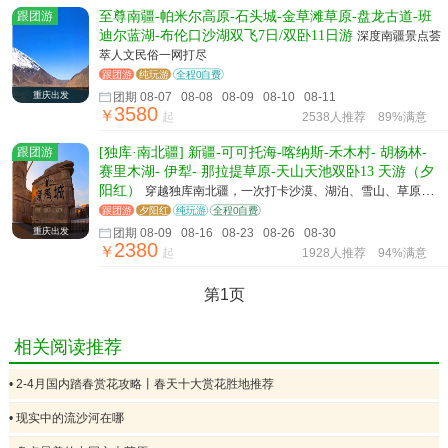
跟团游
至尊南疆-帕米尔高原-石头城-金草滩草原-盘龙古道-班
迪尔蓝湖-布伦口沙湖双飞7日/双卧11日游
深度南疆景点荟
萃人文民俗一网打尽
跟团游
纯玩游
全程0自费
重庆出发
团期 08-07 08-08 08-09 08-10 08-11
3580
￥
起
2538人推荐
89%满意
跟团游
[独库·南北疆] 新疆-可可托海-喀纳斯-禾木村- 胡杨林-
赛里木湖- 伊犁- 那拉提草原-天山天池双卧13 天游（夕
阳红）
穿越独库南北疆，一次打卡沙漠、湖泊、雪山、草原、
真正环游南北疆！
跟团游
夕阳红
纯玩游
全程0自费
重庆出发
团期 08-09 08-16 08-23 08-26 08-30
2380
￥
起
1928人推荐
94%满意
第1页
相关阅读推荐
• 2-4月国内踏春赏花攻略丨春天十大赏花胜地推荐
• 现实中的流沙河在哪