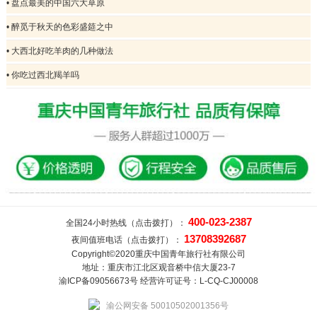
• 盘点最美的中国六大草原
• 醉觅于秋天的色彩盛筵之中
• 大西北好吃羊肉的几种做法
• 你吃过西北羯羊吗
400-023-2387
全国24小时热线（点击拨打）：
13708392687
夜间值班电话（点击拨打）：
Copyright©2020重庆中国青年旅行社有限公司
地址：重庆市江北区观音桥中信大厦23-7
渝ICP备09056673号 经营许可证号：L-CQ-CJ00008
渝公网安备 50010502001356号