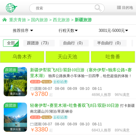
目的地
重庆青旅
>
国内旅游
>
西北旅游
>
新疆旅游
推荐排序
行程天数
3001元-5000元
全部
跟团游（73）
自由行（0）
半自由行（0）
乌鲁木齐
天山天池
吐鲁番
跟团游
新疆伊犁双飞8日/双卧10日游（塞外伊犁+独库公路+赛
里木湖）
独库公路换乘小车体验一日四季，给您超值的体验！
跟团游
纯玩游
全程0自费
团期 08-07 08-08 08-09 08-10 08-11
3780
￥
重庆出发
起
4696人推荐
96%满意
跟团游
轻奢伊犁+赛里木湖+吐鲁番双飞8日/双卧10日游
打卡新疆
南北疆山川/湖泊/草原/峡谷
跟团游
纯玩游
全程0自费
团期 08-07 08-08 08-09 08-10 08-11
3380
￥
重庆出发
起
6843人推荐
89%满意