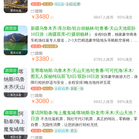
火焰山 库木塔格沙漠 网红疆域玖号院
跟团游
赏花游
纯玩游
全程0自费
重庆出发
团期
3480
￥
起
9847人推荐
95%满意
跟团游
新疆乌鲁木齐/库尔勒/轮台胡杨林/吐鲁番/天山天池双卧
10日游（南疆双库•行摄胡杨林）
全程0自费，独家豪华商务
车机场往返专人接送，2+1大巴精选豪华陆地头等舱航空座椅；升
级3晚当地五星+1晚国际五星
跟团游
全程0自费
重庆出发
团期
3380
￥
起
8795人推荐
95%满意
跟团游
至尊喀纳斯/乌鲁木齐/天山天池/吐鲁番/可可托海/禾木/
图瓦人探秘纯玩双飞8日/双卧10日游
安排豪华旅游大巴，保
障行程的舒适与安全，全程安排3晚当地待评五星
跟团游
纯玩游
全程0自费
新疆一地
重庆出发
团期
3080
￥
起
6842人推荐
88%满意
跟团游
童话阿勒泰/海上魔鬼城/喀纳斯/卧龙湾/禾木/天山天池 7
日游
不含往返机票，我社可代订机票，真正的纯玩，零购物，零
自费，无隐性消费，让您的旅行轻松无忧
跟团游
纯玩游
全程0自费
西北
重庆出发
团期