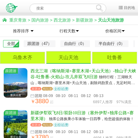
目的地
重庆青旅
>
国内旅游
>
西北旅游
>
新疆旅游
>
天山天池旅游
推荐排序
行程天数
价格区间
全部
跟团游（47）
自由行（0）
半自由行（0）
乌鲁木齐
天山天池
吐鲁番
跟团游
西北三湖（喀纳斯湖+赛里木湖+天山天池）-独山子大峡
谷-吐鲁番-火焰山-坎儿井双飞8日游
独特行程：三湖映天
山，喀纳斯湖+赛里木湖+天山天池，剔除鸡肋景点，充足时间游
玩核心景区
跟团游
纯玩游
全程0自费
重庆出发
团期 08-09 08-10 08-11 08-12 08-13
3880
￥
起
6897人推荐
97%满意
跟团游
新疆伊犁双飞8日/双卧10日游（塞外伊犁+独库公路+赛
里木湖）
独库公路换乘小车体验一日四季，给您超值的体验！
跟团游
纯玩游
全程0自费
团期 08-09 08-10 08-11 08-12 08-13
3780
￥
重庆出发