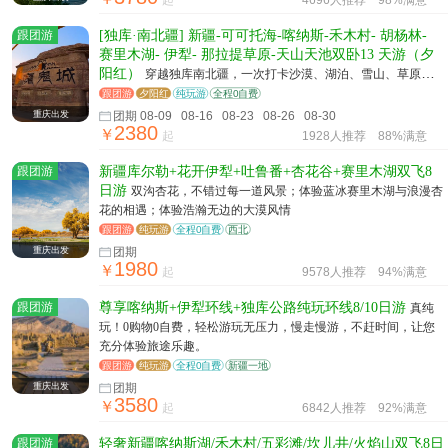
起
4696人推荐
98%满意
跟团游
[独库·南北疆] 新疆-可可托海-喀纳斯-禾木村- 胡杨林-
赛里木湖- 伊犁- 那拉提草原-天山天池双卧13 天游（夕
阳红）
穿越独库南北疆，一次打卡沙漠、湖泊、雪山、草原、
真正环游南北疆！
跟团游
夕阳红
纯玩游
全程0自费
重庆出发
团期 08-09 08-16 08-23 08-26 08-30
2380
￥
起
1928人推荐
88%满意
跟团游
新疆库尔勒+花开伊犁+吐鲁番+杏花谷+赛里木湖双飞8
日游
双沟杏花，不错过每一道风景；体验蓝冰赛里木湖与浪漫杏
花的相遇；体验浩瀚无边的大漠风情
跟团游
纯玩游
全程0自费
西北
重庆出发
团期
1980
￥
起
9578人推荐
94%满意
跟团游
尊享喀纳斯+伊犁环线+独库公路纯玩环线8/10日游
真纯
玩！0购物0自费，轻松游玩无压力，慢走慢游，不赶时间，让您
充分体验旅途乐趣。
跟团游
纯玩游
全程0自费
新疆一地
重庆出发
团期
3580
￥
起
6842人推荐
92%满意
跟团游
轻奢新疆喀纳斯湖/禾木村/五彩滩/坎儿井/火焰山双飞8日