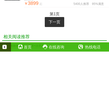
3899
￥
起
5400人推荐
95%满意
第1页
下一页
相关阅读推荐
• 新疆旅游攻略[景点推荐+注意事项]
首页
在线咨询
热线电话
400-023-2387
全国24小时热线（点击拨打）：
13708392687
夜间值班电话（点击拨打）：