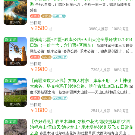
游
全程0自费，门票区间车已含，全程一车一导，赠送新疆美食
盛宴
跟团游
深度游
新疆一地
重庆出发
团期
2580
￥
起
3980人推荐
100%满意
跟团游
疆横南北疆+西疆+独库公路+天山天池全景环线12/13/14
日游（一价全含，含门票+区间车）
新疆独家推出三大最美
网红公路‘’独库公路+赛湖公路+禾木公路‘’，独家原创设计，反 复
打磨，为您呈现不一样的新疆旅游体验；
跟团游
纯玩游
全程0自费
重庆出发
团期
2980
￥
起
7398人推荐
88%满意
跟团游
【南疆深度大环线】罗布人村寨、库车王府、天山神秘
大峡谷、塔克拉玛干沙漠公路、喀什古城10日/12日游
深
度环游新疆之南，畅游新疆两大山脉——天山山脉和昆仑山脉，
穿越塔克拉玛干沙漠，体验新疆不同 区域之美，看似一样的行
跟团游
纯玩游
全程0自费
程，却是完全不一样的体验
重庆出发
团期
1880
￥
起
2541人推荐
94%满意
跟团游
【杏好遇见】赛里木湖/吐尔根杏花沟/那拉提草原/大西
沟福寿山/天山天/池火焰山/ 库木塔格沙漠 双飞 8 日赏花
之旅
赛里木湖 吐尔根杏花沟 那拉提草原 大西沟福寿山 天山天池