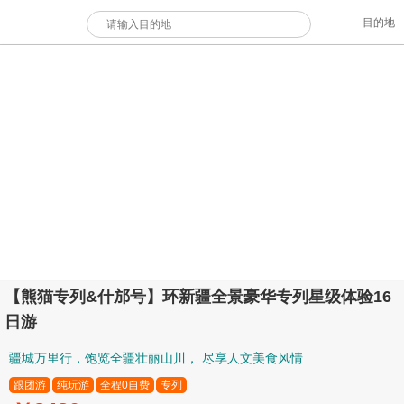
目的地
【熊猫专列&什邡号】环新疆全景豪华专列星级体验16
日游
疆城万里行，饱览全疆壮丽山川， 尽享人文美食风情
跟团游
纯玩游
全程0自费
专列