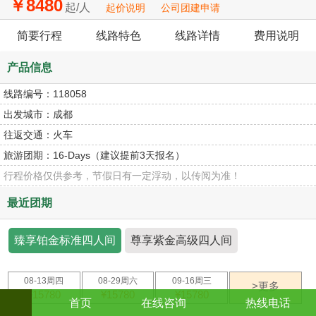
￥8480
起/人
起价说明
公司团建申请
简要行程
线路特色
线路详情
费用说明
产品信息
线路编号：
118058
出发城市：
成都
往返交通：
火车
旅游团期：
16-Days（建议提前3天报名）
行程价格仅供参考，节假日有一定浮动，以传阅为准！
最近团期
臻享铂金标准四人间
尊享紫金高级四人间
08-13周四
08-29周六
09-16周三
>更多
¥15780
¥15780
¥15780
首页
在线咨询
热线电话