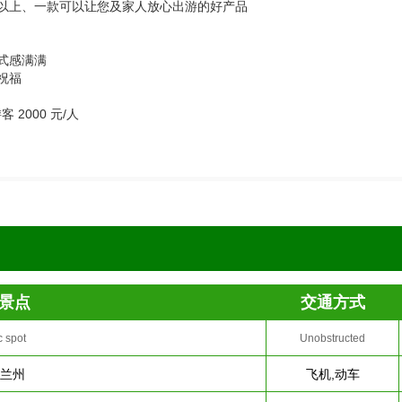
8%以上、一款可以让您及家人放心出游的好产品
式感满满
祝福
000 元/人
景点
交通方式
c spot
Unobstructed
-兰州
飞机,动车