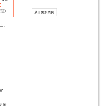
游
】
青海+甘肃品质大环线8日
游（大漠花海）
地理》
￥2480
起
至尊南疆-帕米尔高原-石
上，
头城-金草滩草原-盘龙古
道-班迪尔蓝湖-布伦口沙
￥4480
起
湖双飞7日/双卧11日游
【如意陇东南】 九色甘南
·天水·麦积石窟·陇南 纯玩
7日游
￥1699
起
遇见西北西宁-塔尔寺-青
海湖-茶卡-祁 连-张掖-门
源纯玩双动精华6日游
￥2180
起
雪
史掩