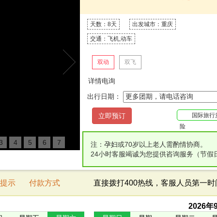
天数：8天
出发城市：重庆
交通：飞机,动车
双动
双飞
详情电询
出行日期：
国际旅行
险
3
4
5
6
7
注：孕妇或70岁以上老人需酌情协商。
24小时客服竭诚为您提供咨询服务（节假
提示
付款方式
直接拨打400热线，客服人员第一
2026
年