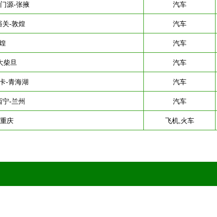
-门源-张掖
汽车
峪关-敦煌
汽车
煌
汽车
大柴旦
汽车
卡-青海湖
汽车
西宁-兰州
汽车
-重庆
飞机,火车