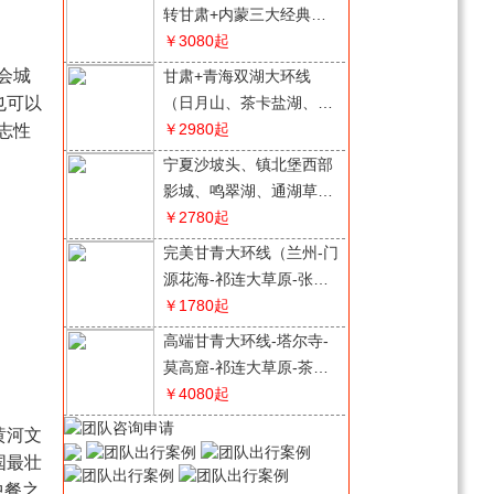
转甘肃+内蒙三大经典胡
杨林（金塔胡杨林/胡杨林
￥3080
起
1-8道桥/弱水金沙胡杨
会城
甘肃+青海双湖大环线
林）双动8日游
也可以
（日月山、茶卡盐湖、青
海湖黑马河、卓尔山、祁
￥2980
起
志性
连大草原、门源油菜花
宁夏沙坡头、镇北堡西部
海）5日游
影城、鸣翠湖、通湖草
原、览山公园5天钜惠品
￥2780
起
质之旅
完美甘青大环线（兰州-门
源花海-祁连大草原-张掖
七彩丹霞-察尔汗盐湖-茶
￥1780
起
卡盐湖-青海湖）双动8日
高端甘青大环线-塔尔寺-
游
莫高窟-祁连大草原-茶卡
天空壹号-青海湖双动8日
￥4080
起
游（边塞之恋）
度假青海湖+茶卡盐湖+坎
黄河文
布拉国家地质公园+金银
国最壮
滩草原+水墨丹霞双动6日
￥1980
起
中餐之