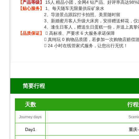
【
产品等级】
15人 精品小团，全网4 钻产品、好评率高达9
【贴心服务】
1、每天随车无限量供应矿泉水
2、导游景点跟踪打卡拍照、美景随时留
3、新婚蜜月客人升级大床房，安排赠送鲜花，仪
4、逢生日客人，赠送生日蛋糕一份，并送上真挚
【品质保证】
 高标准、严要求 6 大服务承诺保障
 真纯玩 0 购物品质团，若参加一次购物店赔偿游客 2
 24 小时在线管家式服务，让您出行无忧！
简要行程
天数
行程
Journey days
Sceni
Day1
重庆