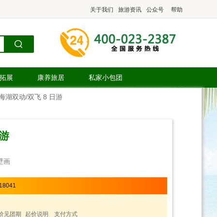
关于我们
旅游资讯
公众号
帮助
.拓展
康养旅居
私家小包团
湖双动/双飞 8 日游
日游
壁画
18041
价见团期
起价说明
支付方式