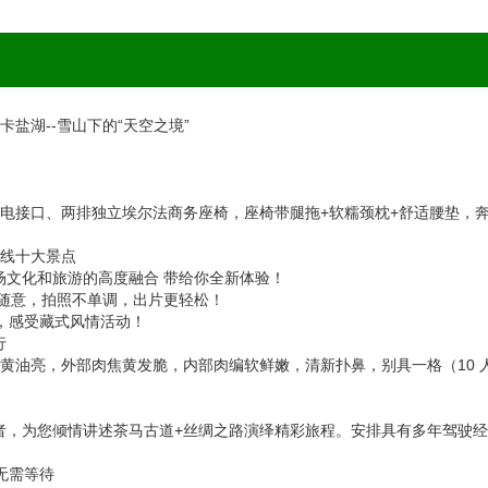
卡盐湖--雪山下的“天空之境”
B 充电接口、两排独立埃尔法商务座椅，座椅带腿拖+软糯颈枕+舒适腰垫，
环线十大景点
文化和旅游的高度融合 带给你全新体验！
随意，拍照不单调，出片更轻松！
感受藏式风情活动！
行
亮，外部肉焦黄发脆，内部肉编软鲜嫩，清新扑鼻，别具一格（10 
者，为您倾情讲述茶马古道+丝绸之路演绎精彩旅程。安排具有多年驾驶
无需等待