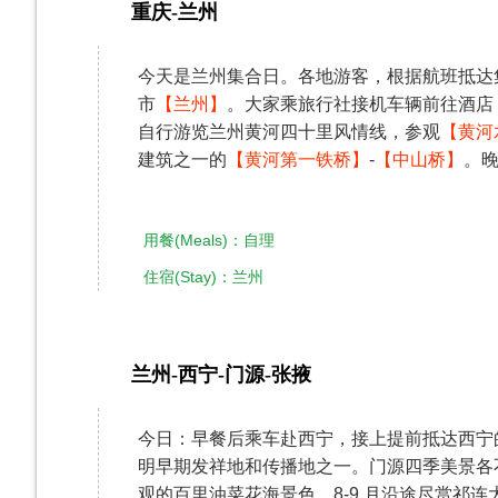
重庆-兰州
第1天
今天是兰州集合日。各地游客，根据航班抵达
市
【兰州】
。大家乘旅行社接机车辆前往酒店
自行游览兰州黄河四十里风情线，参观
【黄河
建筑之一的
【黄河第一铁桥】
-
【中山桥】
。
用餐(Meals)：自理
住宿(Stay)：兰州
兰州-西宁-门源-张掖
第2天
今日：早餐后乘车赴西宁，接上提前抵达西宁
明早期发祥地和传播地之一。门源四季美景各不同
观的百里油菜花海景色，8-9 月沿途尽赏祁连