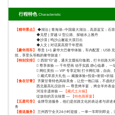
行程特色
Characteristic
【精华景点】
◆湖泊 | 青海湖--中国最大湖泊，高原蓝宝；石茶
◆戈壁 | 穿越 U 型公路、探秘水上雅丹
◆沙漠 | 鸣沙山邂逅大漠日出
◆人文 | 对话莫高窟千年壁画
【豪华用车】
尊贵 1+1 豪华大巴奢华体验，车内配置：US
统，享受头等舱的奢华旅途！
【特别安排】
 西部“印”迹，通关文牒拓印集戳，打卡丝路大
 尊享体验 — 千年壁画 动手实践 静心临摹， 一场
 网红美拍 — VIP 专享定制 打卡网红墙，自由、
 藏式草原大礼包 — 藏服体验+投壶+射箭+祈福，
【食在甘青】
齐聚甘青特色风味美食，让您一饱口福，不虚此
西北最高礼仪款待 — 尊贵烤羊宴 ，烤全羊外表金黄油
河湟非遗体验 —
【藏式土火锅】
绽放你的舌尖味蕾 —
【特色翡翠宴】
【五星司导】
金牌导游服务，他们是丝路文化的表达者与讲述
务
【接送服务】
兰州西宁全天24小时迎接，一单一车即到即走，