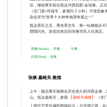
后，继续乘车前往抵达河西四郡-金张掖。正式
（含门票+环保车，参观约 2 小时）可曾想象
杂志评为“世界十大神奇地理奇观之一”
抵达景区之后，乘坐景交车，每一站都能从不
熠熠闪光。游览结束后回张掖市区入住酒店。
用餐(Meals)： 早餐 - 午餐 -
住宿(Stay)：张掖
张掖-嘉峪关-敦煌
第3天
上午：随后乘车驰骋在历史悠久的河西走廊，
山。抵达嘉峪关，参观
【嘉峪关城楼】
（含门
丨明代万里长城的西端起点：古丝绸之路，从