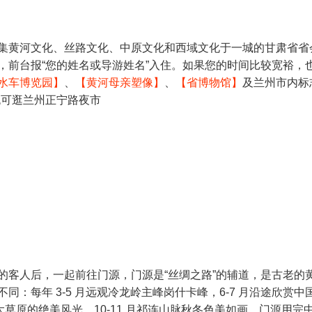
集黄河文化、丝路文化、中原文化和西域文化于一城的甘肃省省
，前台报“您的姓名或导游姓名”入住。如果您的时间比较宽裕，
水车博览园】
、
【黄河母亲塑像】
、
【省博物馆】
及兰州市内标
晚可逛兰州正宁路夜市
的客人后，一起前往门源，门源是“丝绸之路”的辅道，是古老的
：每年 3-5 月远观冷龙岭主峰岗什卡峰，6-7 月沿途欣赏中
大草原的绝美风光。10-11 月祁连山脉秋冬色美如画。门源用完