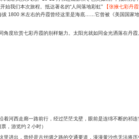
开始我们本次旅程。抵达著名的“人间落地彩虹”
【张掖七彩丹霞
海拔 1800 米左右的丹霞曾经这里是海底……它曾被《美国国家
同角度欣赏七彩丹霞的别样魅力。太阳光就如同金光洒落在丹霞
沿着河西走廊一路前行，经过茫茫戈壁，眼前是连绵不断的祁连
票，游览约 2 小时）
这里进出，曾经是古丝绸之路的交通要道，漫漫黄沙也无法将历