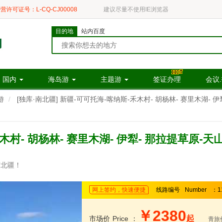
营许可证号：L-CQ-CJ00008
建议尽量不使用IE浏览器
目的地
站内百度
国内
海岛游
主题游
签证办理
会议
游
[独库·南北疆] 新疆-可可托海-喀纳斯-禾木村- 胡杨林- 赛里木湖-
禾木村- 胡杨林- 赛里木湖- 伊犁- 那拉提草原-
南北疆！
网上签约，快速便捷
线路编号
Number
：1
￥2380
起
市场价
Price
：
青旅