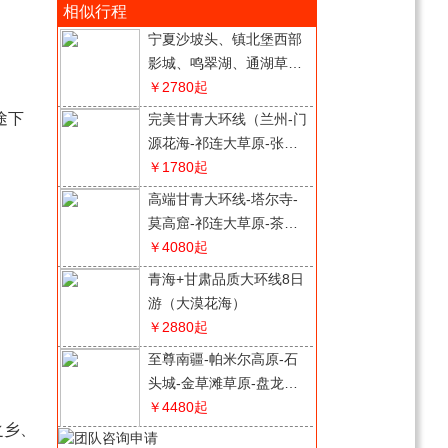
相似行程
宁夏沙坡头、镇北堡西部
影城、鸣翠湖、通湖草
原、览山公园5天钜惠品
￥2780
起
质之旅
途下
完美甘青大环线（兰州-门
源花海-祁连大草原-张掖
七彩丹霞-察尔汗盐湖-茶
￥1780
起
卡盐湖-青海湖）双动8日
高端甘青大环线-塔尔寺-
游
莫高窟-祁连大草原-茶卡
天空壹号-青海湖双动8日
￥4080
起
游（边塞之恋）
青海+甘肃品质大环线8日
游（大漠花海）
￥2880
起
至尊南疆-帕米尔高原-石
头城-金草滩草原-盘龙古
道-班迪尔蓝湖-布伦口沙
￥4480
起
之乡、
湖双飞7日/双卧11日游
七彩丹霞/嘉峪关/雅丹魔