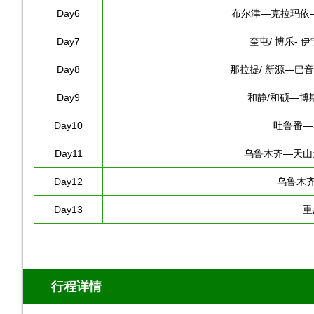
Day6
布尔津—克拉玛依—
Day7
奎屯/ 博乐- 
Day8
那拉提/ 新源—巴
Day9
和静/和硕—博
Day10
吐鲁番—
Day11
乌鲁木齐—天山
Day12
乌鲁木齐
Day13
重
行程详情