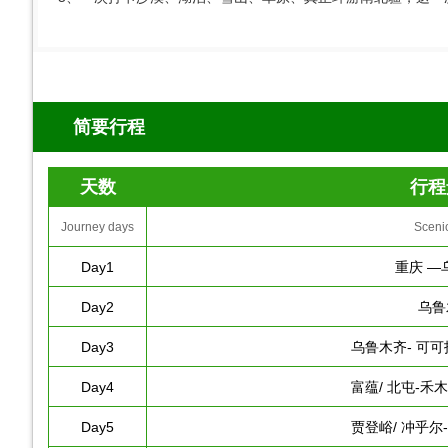
简要行程
天数
行程
Journey days
Sceni
Day1
重庆 —
Day2
乌鲁
Day3
乌鲁木齐- 可可
Day4
富蕴/ 北屯-禾
Day5
贾登峪/ 冲乎尔