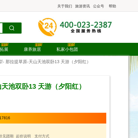
关于我们
旅游资讯
公众号
帮助
.拓展
康养旅居
私家小包团
 伊犁- 那拉提草原-天山天池双卧13 天游（夕阳红）
天山天池双卧13 天游（夕阳红）
17816
价见团期
起价说明
支付方式