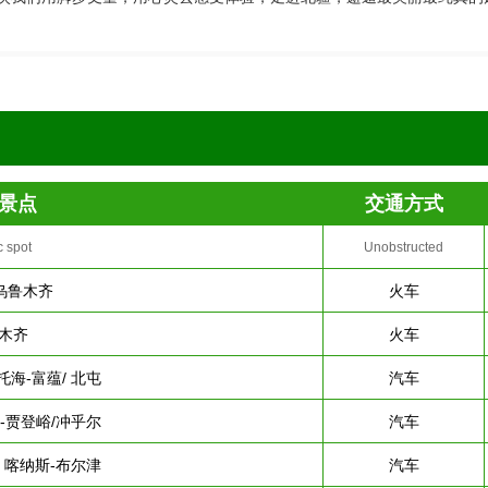
景点
交通方式
c spot
Unobstructed
乌鲁木齐
火车
木齐
火车
托海-富蕴/ 北屯
汽车
木-贾登峪/冲乎尔
汽车
- 喀纳斯-布尔津
汽车