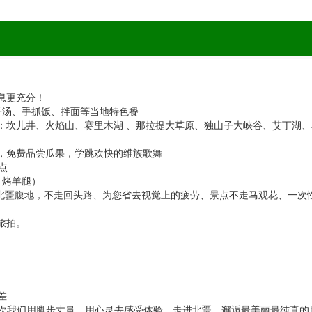
息更充分！
、丸子汤、手抓饭、拌面等当地特色餐
游 ，如：坎儿井、火焰山、赛里木湖 、那拉提大草原、独山子大峡谷、艾丁湖
化，免费品尝瓜果，学跳欢快的维族歌舞
点
送 烤羊腿）
将深入北疆腹地，不走回头路、为您省去视觉上的疲劳、景点不走马观花、一
旅拍。
差
次我们用脚步丈量，用心灵去感受体验，走进北疆，邂逅最美丽最纯真的