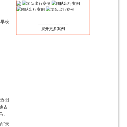
鬼城/鸣沙山月牙泉/莫高
窟5日游（8人小包团/遇见
￥4080
起
丝路）
王牌甘青环线（张掖七彩
疆早晚
丹霞-嘉峪关城楼-大柴旦-
茶卡盐湖-青海湖）纯玩8
￥4680
起
日游
纯玩南北疆（可可托海、
喀纳斯、禾木、伊犁）纯
玩10日游
￥6480
起
秘境敦煌莫高窟+兰州+张
掖七彩丹霞+嘉峪关关城
+鸣沙山月牙泉双动 5 日
￥3280
起
游
轻奢伊犁+赛里木湖+吐鲁
番双飞8日/双卧10日游
热阳
￥3980
起
通古
马。
的“天