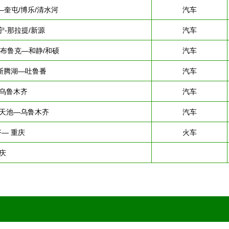
奎屯/博乐/清水河
汽车
伊宁-那拉提/新源
汽车
音布鲁克—和静/和硕
汽车
斯腾湖—吐鲁番
汽车
乌鲁木齐
汽车
天池—乌鲁木齐
汽车
— 重庆
火车
庆