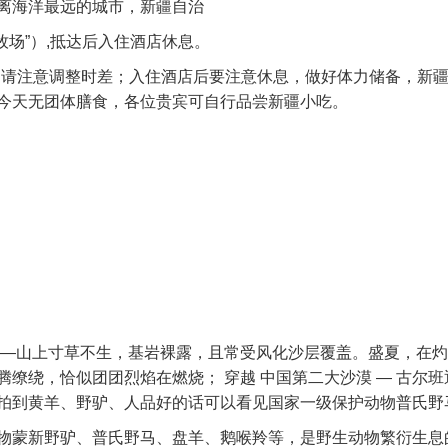
离海洋最远的城市，新疆自治
牧场”）,抵达后入住酒店休息。
时，请注意调整时差；入住酒店后要注意休息，做好体力储备，新
今天无团体膳食，各位贵宾可自行品尝新疆小吃。
—山上寸草不生，基岩裸露，且常受风化沙层覆盖。盛夏，在灼
缭绕，恰似团团烈焰在燃烧； 穿越 中国第二大沙漠 — 古尔班
拍到黄羊、野驴、人品好的话可以看见国家一级保护动物普氏野
物蒙新野驴、普氏野马、盘羊、鹅喉羚等，是野生动物繁衍生息