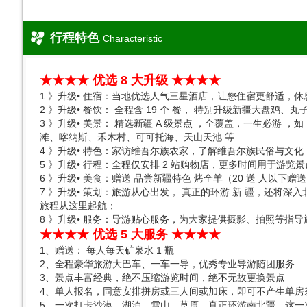
行程特色
Characteristic
★★★★ 优选 8 大升级 ★★★★
1 》升级• 住宿：当地优选人气三星酒店，让您住宿更舒适，休
2 》升级• 餐饮： 全程含 19 个 餐， 特别升级新疆大盘鸡
3 》升级• 美景： 精选新疆 A 级景点 ，全覆盖，一生必
滩、喀纳斯、禾木村、可可托海、天山天池 等
4 》升级• 特色：家访维吾尔族农家，了解维吾尔族民俗与文
5 》升级• 行程：全程仅安排 2 站购物店，更多时间用于游览景
6 》升级• 美食：赠送 品尝新疆特色 烤全羊（20 送 人以下赠
7 》升级• 策划：旅游从心出发， 真正的环游 新 疆，还
旅程从这里起航；
8 》升级• 服务：导游贴心服务，为大家提供摄影、拍照等指导
★★★★ 优选 5 大服务 ★★★★
1、赠送： 每人每天矿泉水 1 瓶
2、全程豪华旅游大巴车、一车一导，优秀专业导游随团服务
3、景点丰富经典，绝不压缩游览时间，绝不无故更换景点
4、单人报名，同意安排拼房或三人间或加床，即可不产生单房
5、一次打卡沙漠、湖泊、雪山、草原、真正环游南北疆，这一