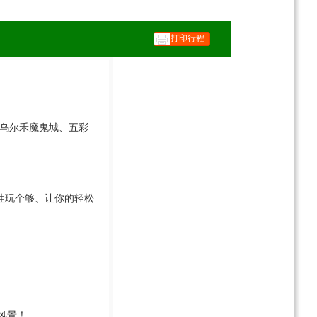
打印行程
、乌尔禾魔鬼城、五彩
次性玩个够、让你的轻松
风景！