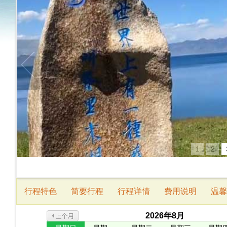
1
2
行程特色
简要行程
行程详情
费用说明
温馨
2026
年
8
月