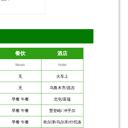
餐饮
酒店
Meals
Hotel
无
火车上
无
乌鲁木齐/昌吉
早餐 午餐
北屯/富蕴
早餐 午餐
贾登峪/ 冲乎尔
早餐 午餐
布尔津/乌尔禾/什托洛