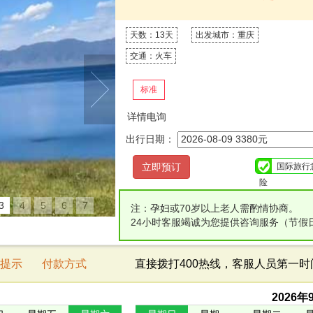
天数：13天
出发城市：重庆
交通：火车
标准
详情电询
出行日期：
国际旅行
险
3
4
5
6
7
注：孕妇或70岁以上老人需酌情协商。
24小时客服竭诚为您提供咨询服务（节假
提示
付款方式
直接拨打400热线，客服人员第一
2026
年