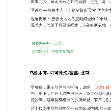
瓜果之乡、黄金玉石之邦的新疆，也是世界上
区首府— 乌鲁木齐（准葛尔蒙古语为“ 优美的
温馨提示： 新疆比内地作息时间较晚 2 小
温差大，气候干燥要多喝水，准备御寒衣物，
用餐(Meals)：自理
住宿(Stay)：乌鲁木齐/昌吉
乌鲁木齐- 可可托海-富蕴/ 北屯
第3天
早餐后，乘车前往可可托海，途经
【火烧山】
光照射下，红色山岩热浪滚滚，绛红色烟云蒸腾
特沙漠，是难得有植被的沙漠景观，有幸可以
经卡拉麦里自然保护区—有国家保护的珍惜动