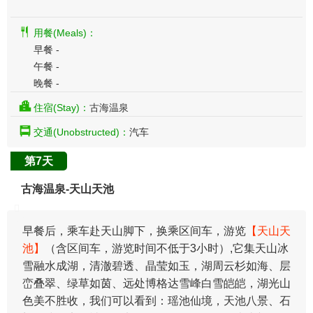
用餐(Meals)：
早餐 -
午餐 -
晚餐 -
住宿(Stay)：
古海温泉
交通(Unobstructed)：
汽车
第7天
古海温泉-天山天池
早餐后，乘车赴天山脚下，换乘区间车，游览
【天山天
池】
（含区间车，游览时间不低于3小时）,它集天山冰
雪融水成湖，清澈碧透、晶莹如玉，湖周云杉如海、层
峦叠翠、绿草如茵、远处博格达雪峰白雪皑皑，湖光山
色美不胜收，我们可以看到：瑶池仙境，天池八景、石