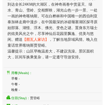
到达全长24KM的大湖区，在神奇画卷中赏蓝天、绿
水、青山、雪岭、交相辉映，湖光山色一步一景、一处
一画的神奇喀纳斯。可在白桦林和中国唯一的西伯利亚
泰加林走廊中漫步，在中国最深的冰碛堰塞湖区探寻原
始部落、湖怪、浮木、佛光、变色之谜。置身东方瑞士
的炫美风光之中，尽享神仙后花园里飘逸、优美与悠
闲。赠送
【图瓦人家访】
，了解当地异域风情。晚入住
童话世界喀纳斯贾登峪。
温馨提示：山区早晚温差大，不建议洗澡。景区面积
大，区间车换乘复杂，请一定遵守导游安排。
用餐(Meals)：
早餐 -
午餐 -
晚餐 -
住宿(Stay)：
贾登峪