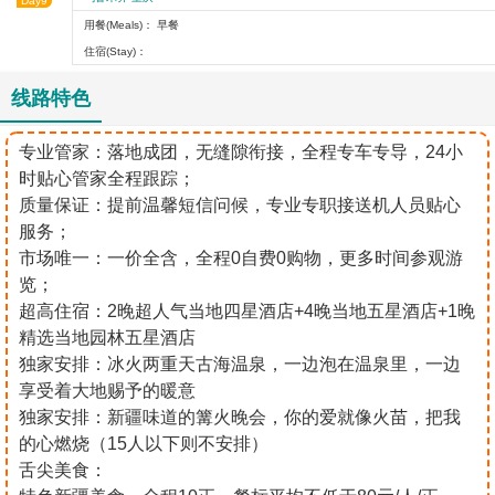
Day9
用餐(Meals)： 早餐
住宿(Stay)：
线路特色
专业管家：落地成团，无缝隙衔接，全程专车专导，24小
时贴心管家全程跟踪；
质量保证：提前温馨短信问候，专业专职接送机人员贴心
服务；
市场唯一：一价全含，全程0自费0购物，更多时间参观游
览；
超高住宿：2晚超人气当地四星酒店+4晚当地五星酒店+1晚
精选当地园林五星酒店
独家安排：冰火两重天古海温泉，一边泡在温泉里，一边
享受着大地赐予的暖意
独家安排：新疆味道的篝火晚会，你的爱就像火苗，把我
的心燃烧（15人以下则不安排）
舌尖美食：