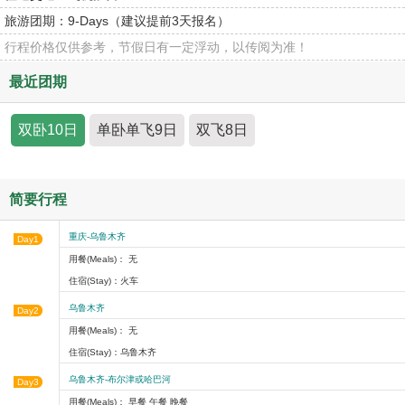
旅游团期：
9-Days（建议提前3天报名）
行程价格仅供参考，节假日有一定浮动，以传阅为准！
最近团期
双卧10日
单卧单飞9日
双飞8日
简要行程
重庆-乌鲁木齐
Day1
用餐(Meals)： 无
住宿(Stay)：火车
乌鲁木齐
Day2
用餐(Meals)： 无
住宿(Stay)：乌鲁木齐
乌鲁木齐-布尔津或哈巴河
Day3
用餐(Meals)： 早餐 午餐 晚餐