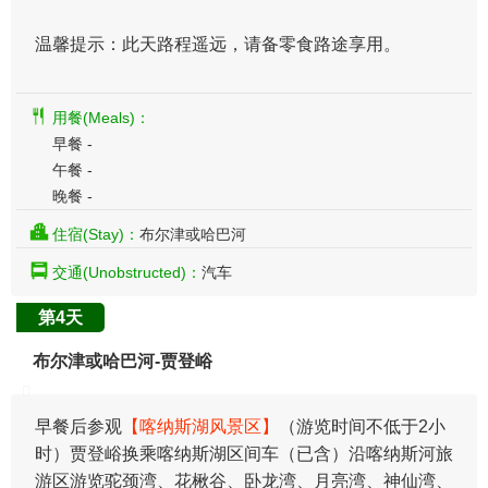
温馨提示：此天路程遥远，请备零食路途享用。
用餐(Meals)：
早餐 -
午餐 -
晚餐 -
住宿(Stay)：
布尔津或哈巴河
交通(Unobstructed)：
汽车
第4天
布尔津或哈巴河-贾登峪
早餐后参观
【喀纳斯湖风景区】
（游览时间不低于2小
时）贾登峪换乘喀纳斯湖区间车（已含）沿喀纳斯河旅
游区游览驼颈湾、花楸谷、卧龙湾、月亮湾、神仙湾、