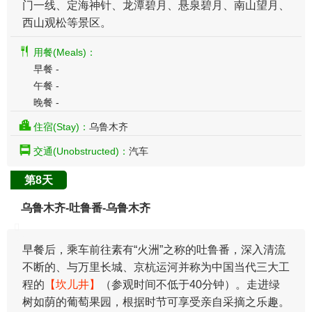
门一线、定海神针、龙潭碧月、悬泉碧月、南山望月、
西山观松等景区。
用餐(Meals)：
早餐 -
午餐 -
晚餐 -
住宿(Stay)：
乌鲁木齐
交通(Unobstructed)：
汽车
第8天
乌鲁木齐-吐鲁番-乌鲁木齐
早餐后，乘车前往素有“火洲”之称的吐鲁番，深入清流
不断的、与万里长城、京杭运河并称为中国当代三大工
程的
【坎儿井】
（参观时间不低于40分钟）。走进绿
树如荫的葡萄果园，根据时节可享受亲自采摘之乐趣。