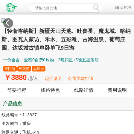
目的地
【轻奢喀纳斯】新疆天山天池、吐鲁番、魔鬼城、喀纳
斯、图瓦人家访、禾木、五彩滩、古海温泉、葡萄庄
园、达坂城古镇单卧单飞9日游
一价全含，全程0自费0购物，2晚四星+5晚五星酒店
跟团游
纯玩游
品质游
￥3880
起/人
起价说明
公司团建申请
简要行程
线路特色
线路详情
费用说明
产品信息
线路编号：
113827
出发城市：
重庆
往返交通：
飞机,火车