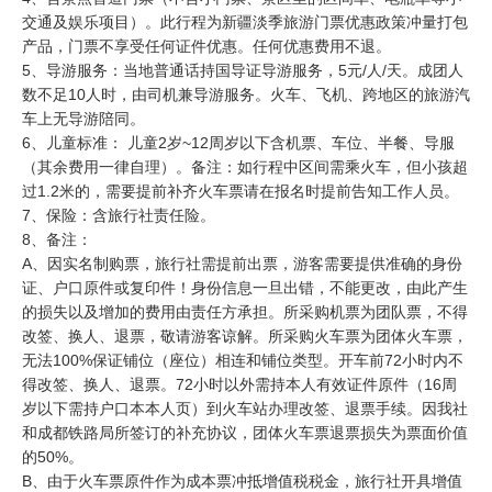
交通及娱乐项目）。此行程为新疆淡季旅游门票优惠政策冲量打包
产品，门票不享受任何证件优惠。任何优惠费用不退。
5、导游服务：当地普通话持国导证导游服务，5元/人/天。成团人
数不足10人时，由司机兼导游服务。火车、飞机、跨地区的旅游汽
车上无导游陪同。
6、儿童标准： 儿童2岁~12周岁以下含机票、车位、半餐、导服
（其余费用一律自理）。备注：如行程中区间需乘火车，但小孩超
过1.2米的，需要提前补齐火车票请在报名时提前告知工作人员。
7、保险：含旅行社责任险。
8、备注：
A、因实名制购票，旅行社需提前出票，游客需要提供准确的身份
证、户口原件或复印件！身份信息一旦出错，不能更改，由此产生
的损失以及增加的费用由责任方承担。所采购机票为团队票，不得
改签、换人、退票，敬请游客谅解。所采购火车票为团体火车票，
无法100%保证铺位（座位）相连和铺位类型。开车前72小时内不
得改签、换人、退票。72小时以外需持本人有效证件原件（16周
岁以下需持户口本本人页）到火车站办理改签、退票手续。因我社
和成都铁路局所签订的补充协议，团体火车票退票损失为票面价值
的50%。
B、由于火车票原件作为成本票冲抵增值税税金，旅行社开具增值