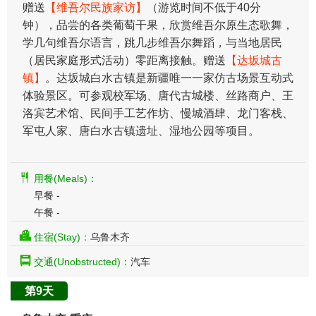
赠送
【维吾尔民族家访】
（游览时间不低于40分
钟），品尝的各类葡萄干果，欣赏维吾尔原生态歌舞，
学几句维吾尔语言，跳几步维吾尔舞蹈，与当地居民
（居民家庭形式活动）零距离接触。赠送
【达坂城古
镇】
。达坂城白水古镇是新疆唯一一家仿古场景互动式
体验景区。可参观校军场、唐代古城楼、丝路商户、王
洛宾艺术馆、民间手工艺作坊、慢城酒肆、龙门客栈、
军屯人家、唐白水古镇遗址、湿地公园等项目。
用餐(Meals)：
早餐 -
午餐 -
住宿(Stay)：
乌鲁木齐
交通(Unobstructed)：
汽车
第9天