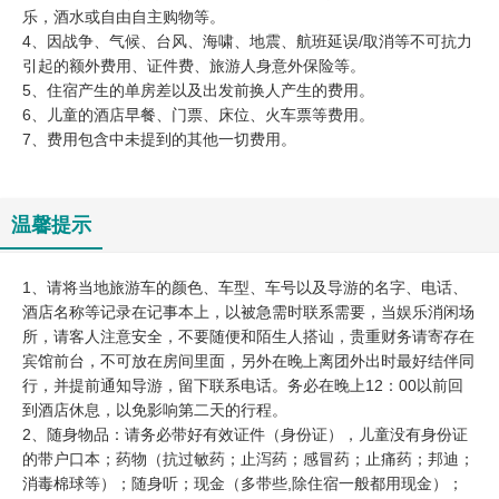
乐，酒水或自由自主购物等。
4、因战争、气候、台风、海啸、地震、航班延误/取消等不可抗力
引起的额外费用、证件费、旅游人身意外保险等。
5、住宿产生的单房差以及出发前换人产生的费用。
6、儿童的酒店早餐、门票、床位、火车票等费用。
7、费用包含中未提到的其他一切费用。
温馨提示
1、请将当地旅游车的颜色、车型、车号以及导游的名字、电话、
酒店名称等记录在记事本上，以被急需时联系需要，当娱乐消闲场
所，请客人注意安全，不要随便和陌生人搭讪，贵重财务请寄存在
宾馆前台，不可放在房间里面，另外在晚上离团外出时最好结伴同
行，并提前通知导游，留下联系电话。务必在晚上12：00以前回
到酒店休息，以免影响第二天的行程。
2、随身物品：请务必带好有效证件（身份证），儿童没有身份证
的带户口本；药物（抗过敏药；止泻药；感冒药；止痛药；邦迪；
消毒棉球等）；随身听；现金（多带些,除住宿一般都用现金）；