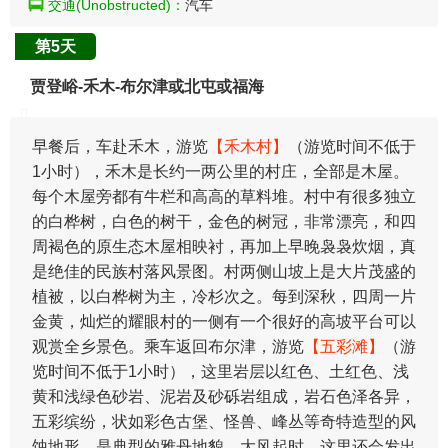
交通(Unobstructed)：
汽车
第5天
贾登峪-禾木-布尔津或北屯或福海
​早餐后，车赴禾木，游览
【禾木村】
（游览时间不低于
1小时），禾木是长约一两公里的村庄，全部是木屋。
每个木屋旁都有牛栏和高高的草料堆。村中有很多独立
的白桦树，白色的树干，金色的树冠，非常漂亮，和四
周褐色的原生态木屋相映衬，再加上早晚袅袅炊烟，真
是绝佳的民族村落风景图。村两侧山坡上是大片茂盛的
植被，以白桦树为主，冷杉次之。每到深秋，四周一片
金黄，灿烂的耀眼村的一侧有一个很好的高坡平台可以
观赏全乡景色。乘车返回布尔津，游览
【五彩滩】
（游
览时间不低于1小时），这里岩层以红色、土红色、浅
黄和浅绿色砂岩、泥岩及砂砾岩组成，岩石色泽各异，
五彩缤纷，状如彩色古堡、怪兽、峰丛等奇特造型的风
蚀地形，是典型的雅丹地貌。大风起时，这里还会发出