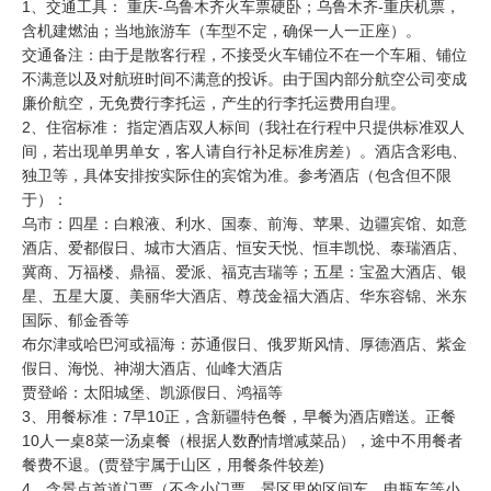
​1、交通工具： 重庆-乌鲁木齐火车票硬卧；乌鲁木齐-重庆机票，
含机建燃油；当地旅游车（车型不定，确保一人一正座）。
交通备注：由于是散客行程，不接受火车铺位不在一个车厢、铺位
不满意以及对航班时间不满意的投诉。由于国内部分航空公司变成
廉价航空，无免费行李托运，产生的行李托运费用自理。
2、住宿标准： 指定酒店双人标间（我社在行程中只提供标准双人
间，若出现单男单女，客人请自行补足标准房差）。酒店含彩电、
独卫等，具体安排按实际住的宾馆为准。参考酒店（包含但不限
于）：
乌市：四星：白粮液、利水、国泰、前海、苹果、边疆宾馆、如意
酒店、爱都假日、城市大酒店、恒安天悦、恒丰凯悦、泰瑞酒店、
冀商、万福楼、鼎福、爱派、福克吉瑞等；五星：宝盈大酒店、银
星、五星大厦、美丽华大酒店、尊茂金福大酒店、华东容锦、米东
国际、郁金香等
布尔津或哈巴河或福海：苏通假日、俄罗斯风情、厚德酒店、紫金
假日、海悦、神湖大酒店、仙峰大酒店
贾登峪：太阳城堡、凯源假日、鸿福等
3、用餐标准：7早10正，含新疆特色餐，早餐为酒店赠送。正餐
10人一桌8菜一汤桌餐（根据人数酌情增减菜品），途中不用餐者
餐费不退。(贾登宇属于山区，用餐条件较差)
4、含景点首道门票（不含小门票、景区里的区间车、电瓶车等小