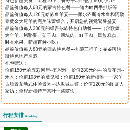
特色新疆美食，全程10正，餐标平均不低于80元/人/正
品鉴价值每人68元的蒙古特色餐——随力哈西手抓饭等
品鉴价值每人128元哈族鱼羊宴——额尔齐斯冷水鱼和阿勒
泰黄金大尾羊的完美味蕾组合，开启您的视觉饕餮盛宴
品鉴价值每人288元的维吾尔族特色自助餐——（含歌舞、
烤全羊、烤骆驼、架子肉、馕坑肉、缸子肉、民族糕点、
时令水果、新疆百种小吃）
品鉴价值每人88元的回族特色餐---九碗三行子；品鉴喀纳
斯特色地产名酒
礼包赠送：
价值150元的五彩河岸--五彩滩；价值280元的神的后花园--
禾木；价值198元的魔鬼城；价值180元的新疆唯一一家仿
古场景互动式体验景区---达坂城古镇；价值120元的图瓦人
家访；全程新疆特产茶叶一路随饮
行程安排
Scheduling