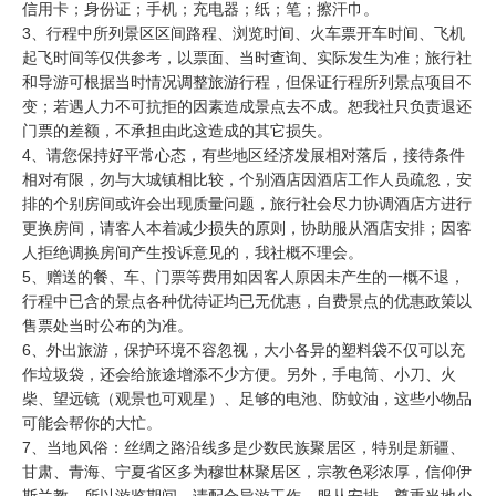
信用卡；身份证；手机；充电器；纸；笔；擦汗巾。
3、行程中所列景区区间路程、浏览时间、火车票开车时间、飞机
起飞时间等仅供参考，以票面、当时查询、实际发生为准；旅行社
和导游可根据当时情况调整旅游行程，但保证行程所列景点项目不
变；若遇人力不可抗拒的因素造成景点去不成。恕我社只负责退还
门票的差额，不承担由此这造成的其它损失。
4、请您保持好平常心态，有些地区经济发展相对落后，接待条件
相对有限，勿与大城镇相比较，个别酒店因酒店工作人员疏忽，安
排的个别房间或许会出现质量问题，旅行社会尽力协调酒店方进行
更换房间，请客人本着减少损失的原则，协助服从酒店安排；因客
人拒绝调换房间产生投诉意见的，我社概不理会。
5、赠送的餐、车、门票等费用如因客人原因未产生的一概不退，
行程中已含的景点各种优待证均已无优惠，自费景点的优惠政策以
售票处当时公布的为准。
6、外出旅游，保护环境不容忽视，大小各异的塑料袋不仅可以充
作垃圾袋，还会给旅途增添不少方便。另外，手电筒、小刀、火
柴、望远镜（观景也可观星）、足够的电池、防蚊油，这些小物品
可能会帮你的大忙。
7、当地风俗：丝绸之路沿线多是少数民族聚居区，特别是新疆、
甘肃、青海、宁夏省区多为穆世林聚居区，宗教色彩浓厚，信仰伊