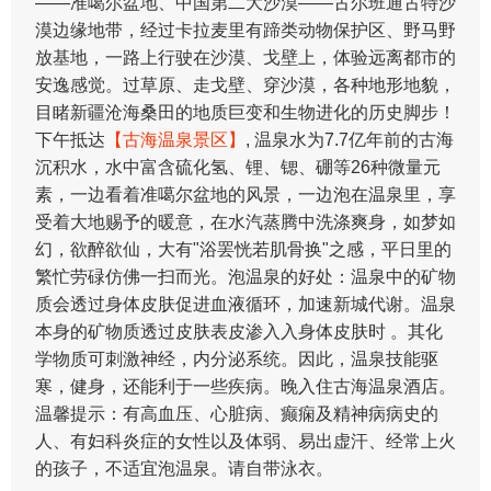
——准噶尔盆地、中国第二大沙漠——古尔班通古特沙
漠边缘地带，经过卡拉麦里有蹄类动物保护区、野马野
放基地，一路上行驶在沙漠、戈壁上，体验远离都市的
安逸感觉。过草原、走戈壁、穿沙漠，各种地形地貌，
目睹新疆沧海桑田的地质巨变和生物进化的历史脚步！
下午抵达
【古海温泉景区】
, 温泉水为7.7亿年前的古海
沉积水，水中富含硫化氢、锂、锶、硼等26种微量元
素，一边看着准噶尔盆地的风景，一边泡在温泉里，享
受着大地赐予的暖意，在水汽蒸腾中洗涤爽身，如梦如
幻，欲醉欲仙，大有"浴罢恍若肌骨换"之感，平日里的
繁忙劳碌仿佛一扫而光。泡温泉的好处：温泉中的矿物
质会透过身体皮肤促进血液循环，加速新城代谢。温泉
本身的矿物质透过皮肤表皮渗入入身体皮肤时 。其化
学物质可刺激神经，内分泌系统。因此，温泉技能驱
寒，健身，还能利于一些疾病。晚入住古海温泉酒店。
温馨提示：有高血压、心脏病、癫痫及精神病病史的
人、有妇科炎症的女性以及体弱、易出虚汗、经常上火
的孩子，不适宜泡温泉。请自带泳衣。