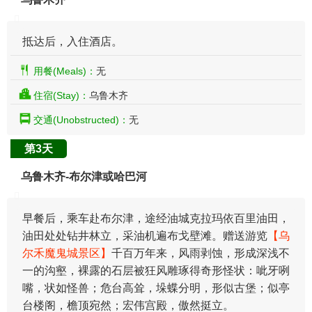
抵达后，入住酒店。
用餐(Meals)：
无
住宿(Stay)：
乌鲁木齐
交通(Unobstructed)：
无
第3天
乌鲁木齐-布尔津或哈巴河
早餐后，乘车赴布尔津，途经油城克拉玛依百里油田，
油田处处钻井林立，采油机遍布戈壁滩。赠送游览
【乌
尔禾魔鬼城景区】
千百万年来，风雨剥蚀，形成深浅不
一的沟壑，裸露的石层被狂风雕琢得奇形怪状：呲牙咧
嘴，状如怪兽；危台高耸，垛蝶分明，形似古堡；似亭
台楼阁，檐顶宛然；宏伟宫殿，傲然挺立。