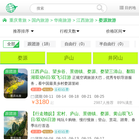
目的地
重庆青旅
>
国内旅游
>
华南旅游
>
江西旅游
>
婺源旅游
推荐排序
行程天数
价格区间
全部
跟团游（18）
自由行（0）
半自由行（0）
婺源
庐山
井冈山
跟团游
江西庐山、望乡谷、景德镇、婺源、婺望三清山、鄱阳
湖双动6日/双飞5日游
正规空调旅游大巴，优秀专职导游服
务，看中国最美乡村婺源篁岭
跟团游
纯玩游
全程0自费
重庆出发
团期 08-11 08-14 08-18 08-21 08-25
3180
￥
起
2987人推荐
89%满意
跟团游
【行走赣皖】宏村、庐山、景德镇、婺源、黄山双飞5
日/双动6日游
纯玩 0 购物、慢行慢旅；登山、赏花、踏青、春
季出行首选
跟团游
纯玩游
全程0自费
重庆出发
团期 08-08 08-10 08-13 08-15 08-17