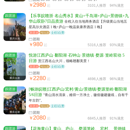
2980
￥
起
3101人推荐
94%满意
跟团游
【乐享皖赣浙·名山秀水】黄山+千岛湖+庐山+景德镇+九
华山双卧7日品质游
全程入住当地商务酒店【升级黄山当地五
星高尔夫酒店 1 晚+庐山一晚温泉康养酒店 1 晚】
跟团游
纯玩游
全程0自费
重庆出发
团期
980
￥
起
5316人推荐
93%满意
跟团游
悦游江西庐山·鄱阳湖·石钟山·景德镇·婺源·篁岭双动 5
日游
赏江西名山大川，领略赣鄱美景！
跟团游
纯玩游
全程0自费
团期
2280
￥
重庆出发
起
4696人推荐
96%满意
跟团游
[畅游皖赣]江西庐山/宏村/黄山/景德镇/婺源篁岭/鄱阳湖
5/6日游
“青山清水清泉，难得一方净土，徽俗徽建徽戏，自有千
年古韵”。
跟团游
纯玩游
全程0自费
重庆出发
团期
2080
￥
起
6845人推荐
91%满意
跟团游
【花海黄山】黄山、庐山、 婺源篁岭、 宏村、 景德镇