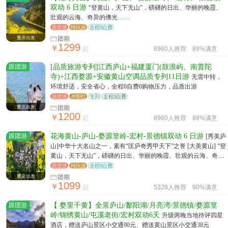
双动 6 日游
“登黄山，天下无山”，磅礴的日出、华丽的晚霞、
壮观的云海、奇异的佛光……
跟团游
纯玩游
全程0自费
重庆出发
团期
1299
￥
起
8960人推荐
89%满意
跟团游
[品质旅游专列]江西庐山+福建厦门(鼓浪屿、南普陀
寺)+江西婺源+安徽黄山空调品质专列11日游
无需中转，
环境舒适，安全省心，全程0自费0购物压力，品质出游
跟团游
夕阳红
专列
全程0自费
重庆出发
团期
1200
￥
起
8960人推荐
88%满意
跟团游
花海黄山-庐山-婺源篁岭-宏村-景德镇双动 6 日游
[秀美庐
山]中华十大名山之一，素有“匡庐奇秀甲天下”之誉 [大美黄山] “登
黄山，天下无山”，磅礴的日出、华丽的晚霞、壮观的云海、奇异
的佛光..... 【水墨宏村】隐匿于“桃花源里人家”的古镇，其极具代
跟团游
纯玩游
全程0自费
表性的徽派建筑 [醉美婺源] “青山清水清泉，难得一方净土，徽俗
重庆出发
团期
1099
徽建徽戏，自有千年古韵” [千年瓷都] “中华向号瓷之国，瓷业高
￥
起
5328人推荐
90%满意
峰是此都”
跟团游
【 婺里千黄】全景庐山/鄱阳湖/月亮湾/景德镇/婺源篁
岭/锦绣黄山/屯溪老街/宏村双动6天
升级两晚当地待评四星
酒店，赠送庐山景区小交通90元、赠送黄山景区小交通38元