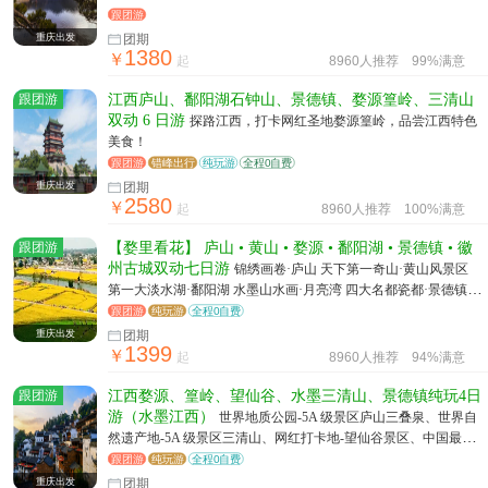
跟团游
重庆出发
团期
1380
￥
起
8960人推荐
99%满意
跟团游
江西庐山、鄱阳湖石钟山、景德镇、婺源篁岭、三清山
双动 6 日游
探路江西，打卡网红圣地婺源篁岭，品尝江西特色
美食！
跟团游
错峰出行
纯玩游
全程0自费
重庆出发
团期
2580
￥
起
8960人推荐
100%满意
跟团游
【婺里看花】 庐山 • 黄山 • 婺源 • 鄱阳湖 • 景德镇 • 徽
州古城双动七日游
锦绣画卷·庐山 天下第一奇山·黄山风景区
第一大淡水湖·鄱阳湖 水墨山水画·月亮湾 四大名都瓷都·景德镇 最
美乡村·婺源 四大古城之一·徽州古城
跟团游
纯玩游
全程0自费
重庆出发
团期
1399
￥
起
8960人推荐
94%满意
跟团游
江西婺源、篁岭、望仙谷、水墨三清山、景德镇纯玩4日
游（水墨江西）
世界地质公园-5A 级景区庐山三叠泉、世界自
然遗产地-5A 级景区三清山、网红打卡地-望仙谷景区、中国最美
乡村婺源篁岭、中国最大淡水湖世界候鸟栖息地-鄱阳湖、世界瓷
跟团游
纯玩游
全程0自费
都-景德镇
重庆出发
团期