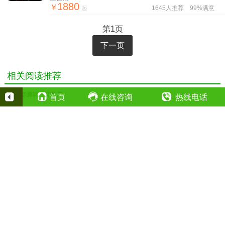
1880
￥
起
1645人推荐
99%满意
第1页
下一页
相关阅读推荐
• 来到婺源就不再离开
首页
在线咨询
热线电话
400-023-2387
全国24小时热线（点击拨打）：
13708392687
夜间值班电话（点击拨打）：
Copyright©2020重庆中国青年旅行社有限公司